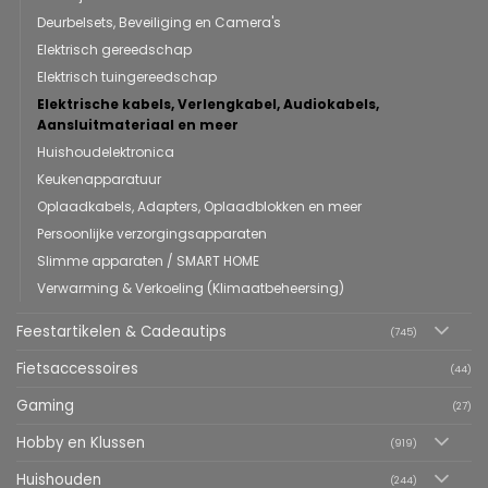
Deurbelsets, Beveiliging en Camera's
Elektrisch gereedschap
Elektrisch tuingereedschap
Elektrische kabels, Verlengkabel, Audiokabels,
Aansluitmateriaal en meer
Huishoudelektronica
Keukenapparatuur
Oplaadkabels, Adapters, Oplaadblokken en meer
Persoonlijke verzorgingsapparaten
Slimme apparaten / SMART HOME
Verwarming & Verkoeling (Klimaatbeheersing)
Feestartikelen & Cadeautips
(745)
Fietsaccessoires
(44)
Gaming
(27)
Hobby en Klussen
(919)
Huishouden
(244)