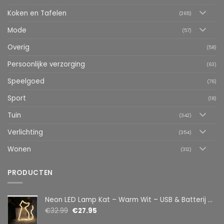
Koken en Tafelen
(265)
Mode
(57)
Overig
(58)
Persoonlijke verzorging
(63)
Speelgoed
(76)
Sport
(18)
Tuin
(342)
Verlichting
(354)
Wonen
(312)
PRODUCTEN
Neon LED Lamp Kat – Warm Wit – USB & Batterij – Decoratieve Tafellamp voor Kinderkamer – 28,5 x 24,5 cm
€
32.99
€
27.95