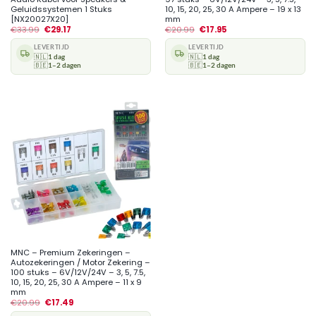
Geluidssystemen 1 Stuks
10, 15, 20, 25, 30 A Ampere – 19 x 13
[NX20027X20]
mm
€
33.99
€
29.17
€
20.99
€
17.95
LEVERTIJD
LEVERTIJD
🇳🇱
1 dag
🇳🇱
1 dag
🇧🇪
1–2 dagen
🇧🇪
1–2 dagen
MNC – Premium Zekeringen –
Autozekeringen / Motor Zekering –
100 stuks – 6V/12V/24V – 3, 5, 7.5,
10, 15, 20, 25, 30 A Ampere – 11 x 9
mm
€
20.99
€
17.49