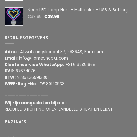
Neon LED Lamp Hart – Multicolor – USB & Batterij – Hartvormige Sfeerlamp – Kinderkamer & Slaapkamer – 25,2 x 23 cm
€
33.99
€
28.95
BEDRIJFSGEGEVENS
Adres:
Afwateringskanaal 37, 9936AS, Farmsum
Email:
info@HomeShopXL.com
Klantenservice WhatsApp:
+31 6 39891665
KVK:
87674076
BTW:
NL864365913B01
WEEE-Reg.-No.:
DE 80190933
________________
Wij zijn aangesloten bij o.a.:
RECUPEL, STICHTING OPEN, LANDBELL, STIBAT EN BEBAT
PAGINA’S