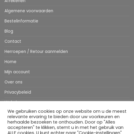
Afrekenen
Algemene voorwaarden
Bestelinformatie
Blog
Contact
Herroepen / Retour aanmelden
Home
Mijn account
Over ons
Privacybeleid
Webshop
We gebruiken cookies op onze website om u de meest
Winkelwagen
relevante ervaring te bieden door uw voorkeuren en
herhaalde bezoeken te onthouden. Door op "Alles
accepteren" te klikken, stemt u in met het gebruik van
ALLE cookies. U kunt echter naar "Cookie-instellingen"
Stripe
MasterCard
IDeal
Bancontact
Klarna
Apple
Visa