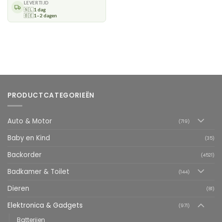
LEVERTIJD
🇳🇱
1 dag
🇧🇪
1–2 dagen
PRODUCTCATEGORIEËN
Auto & Motor
(719)
Baby en Kind
(35)
Backorder
(4521)
Badkamer & Toilet
(144)
Dieren
(81)
Elektronica & Gadgets
(971)
Batterijen