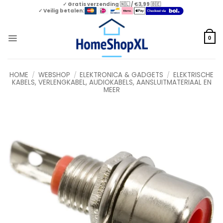
Skip
✓ Gratis verzending 🇳🇱 / €3,99 🇧🇪
✓ Veilig betalen:
to
content
0
HOME
/
WEBSHOP
/
ELEKTRONICA & GADGETS
/
ELEKTRISCHE
KABELS, VERLENGKABEL, AUDIOKABELS, AANSLUITMATERIAAL EN
MEER