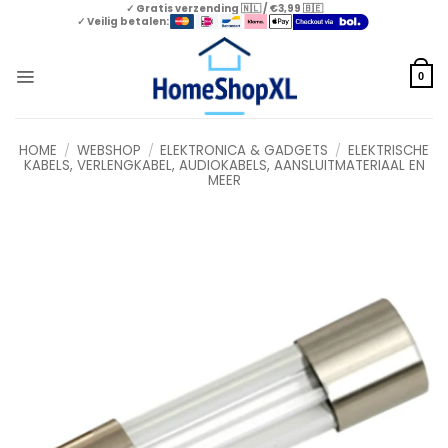
Skip
✓ Gratis verzending 🇳🇱 / €3,99 🇧🇪
✓ Veilig betalen:
to
content
0
HOME
/
WEBSHOP
/
ELEKTRONICA & GADGETS
/
ELEKTRISCHE
KABELS, VERLENGKABEL, AUDIOKABELS, AANSLUITMATERIAAL EN
MEER