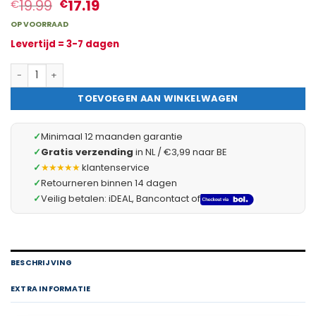
19.99
17.19
€
€
OP VOORRAAD
Levertijd = 3-7 dagen
10x Snelle Glaszekering 5 X 20 Mm 1,6 A – Fast Acting Glass Fus
TOEVOEGEN AAN WINKELWAGEN
✓
Minimaal 12 maanden garantie
✓
Gratis verzending
in NL / €3,99 naar BE
✓
★★★★★
klantenservice
✓
Retourneren binnen 14 dagen
✓
Veilig betalen: iDEAL, Bancontact of
BESCHRIJVING
EXTRA INFORMATIE