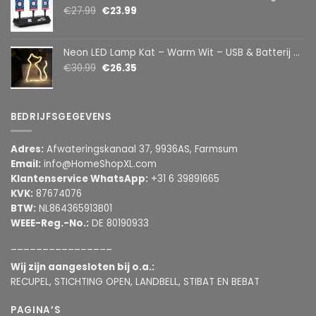
€
27.99
€
23.99
Neon LED Lamp Kat – Warm Wit – USB & Batterij – Decoratieve Tafellamp voor Kinderkamer – 28,5 x 24,5 cm
€
30.99
€
26.35
BEDRIJFSGEGEVENS
Adres:
Afwateringskanaal 37, 9936AS, Farmsum
Email:
info@HomeShopXL.com
Klantenservice WhatsApp:
+31 6 39891665
KVK:
87674076
BTW:
NL864365913B01
WEEE-Reg.-No.:
DE 80190933
________________
Wij zijn aangesloten bij o.a.:
RECUPEL, STICHTING OPEN, LANDBELL, STIBAT EN BEBAT
PAGINA’S