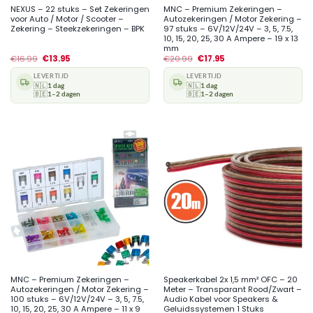
NEXUS – 22 stuks – Set Zekeringen
MNC – Premium Zekeringen –
voor Auto / Motor / Scooter –
Autozekeringen / Motor Zekering –
Zekering – Steekzekeringen – BPK
97 stuks – 6V/12V/24V – 3, 5, 7.5,
10, 15, 20, 25, 30 A Ampere – 19 x 13
mm
€
16.99
€
13.95
€
20.99
€
17.95
LEVERTIJD
LEVERTIJD
🇳🇱
1 dag
🇳🇱
1 dag
🇧🇪
1–2 dagen
🇧🇪
1–2 dagen
MNC – Premium Zekeringen –
Speakerkabel 2x 1,5 mm² OFC – 20
Autozekeringen / Motor Zekering –
Meter – Transparant Rood/Zwart –
100 stuks – 6V/12V/24V – 3, 5, 7.5,
Audio Kabel voor Speakers &
10, 15, 20, 25, 30 A Ampere – 11 x 9
Geluidssystemen 1 Stuks