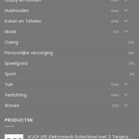
Hobby en Klussen
(919)
Huishouden
(244)
Koken en Tafelen
(265)
Mode
(57)
Overig
(59)
Persoonlijke verzorging
(63)
Speelgoed
(75)
Sport
(18)
Tuin
(342)
Verlichting
(354)
Wonen
(312)
PRODUCTEN
N’JOY LIFE Elektronisch Schietdoel met 3 Targets – Automatische Reset – Digitaal Scorebord – voor Foam Darts