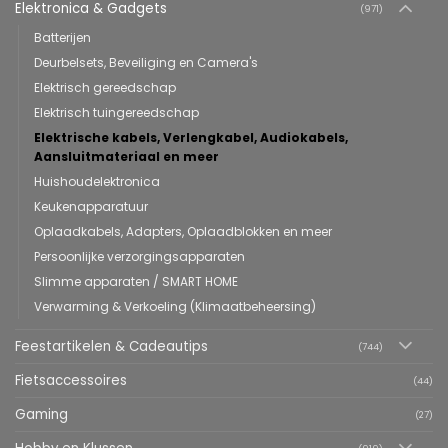
Elektronica & Gadgets
(971)
Batterijen
Deurbelsets, Beveiliging en Camera's
Elektrisch gereedschap
Elektrisch tuingereedschap
Elektrische kabels, Verlengkabel, Audiokabels,
Aansluitmateriaal en meer
Huishoudelektronica
Keukenapparatuur
Oplaadkabels, Adapters, Oplaadblokken en meer
Persoonlijke verzorgingsapparaten
Slimme apparaten / SMART HOME
Verwarming & Verkoeling (Klimaatbeheersing)
Feestartikelen & Cadeautips
(744)
Fietsaccessoires
(44)
Gaming
(27)