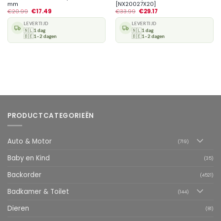
mm
[NX20027X20]
€
20.99
€
17.49
€
33.99
€
29.17
LEVERTIJD
LEVERTIJD
🇳🇱
1 dag
🇳🇱
1 dag
🇧🇪
1–2 dagen
🇧🇪
1–2 dagen
PRODUCTCATEGORIEËN
Auto & Motor
(719)
Baby en Kind
(35)
Backorder
(4521)
Badkamer & Toilet
(144)
Dieren
(81)