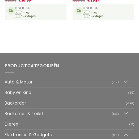
€
21.99
€
18.99
€
33.99
€
29.17
LEVERTIJD
LEVERTIJD
🇳🇱
1 dag
🇳🇱
1 dag
🇧🇪
1–2 dagen
🇧🇪
1–2 dagen
PRODUCTCATEGORIEËN
Auto & Motor
(719)
Baby en Kind
(35)
Backorder
(4521)
Badkamer & Toilet
(144)
Dieren
(81)
Elektronica & Gadgets
(971)