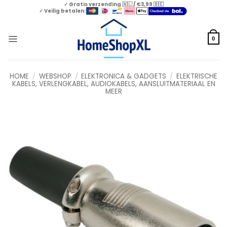
Skip
✓ Gratis verzending 🇳🇱 / €3,99 🇧🇪
✓ Veilig betalen:
to
content
0
HOME
/
WEBSHOP
/
ELEKTRONICA & GADGETS
/
ELEKTRISCHE
KABELS, VERLENGKABEL, AUDIOKABELS, AANSLUITMATERIAAL EN
MEER