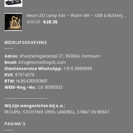
Neon LED Lamp Kat – Warm Wit – USB & Batterij – Decoratieve Tafellamp voor Kinderkamer – 28,5 x 24,5 cm
€
30.99
€
26.35
BEDRIJFSGEGEVENS
Adres:
Afwateringskanaal 37, 9936AS, Farmsum
Email:
info@HomeShopXL.com
Klantenservice WhatsApp:
+31 6 39891665
KVK:
87674076
BTW:
NL864365913B01
WEEE-Reg.-No.:
DE 80190933
________________
Wij zijn aangesloten bij o.a.:
RECUPEL, STICHTING OPEN, LANDBELL, STIBAT EN BEBAT
PAGINA’S