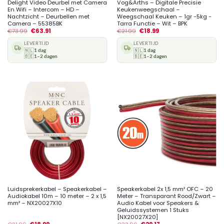
Delight Video Deurbel met Camera
Vog&Arths – Digitale Precisie
En Wifi – Intercom – HD –
Keukenweegschaal –
Nachtzicht – Deurbellen met
Weegschaal Keuken – 1gr -5kg -
Camera – 55385BK
Tarra Functie – Wit – BPK
€
73.99
€
63.91
€
21.99
€
18.99
LEVERTIJD
LEVERTIJD
🇳🇱
1 dag
🇳🇱
1 dag
🇧🇪
1–2 dagen
🇧🇪
1–2 dagen
Luidsprekerkabel – Speakerkabel –
Speakerkabel 2x 1,5 mm² OFC – 20
Audiokabel 10m – 10 meter – 2 x 1,5
Meter – Transparant Rood/Zwart –
mm² – NX20027X10
Audio Kabel voor Speakers &
Geluidssystemen 1 Stuks
[NX20027X20]