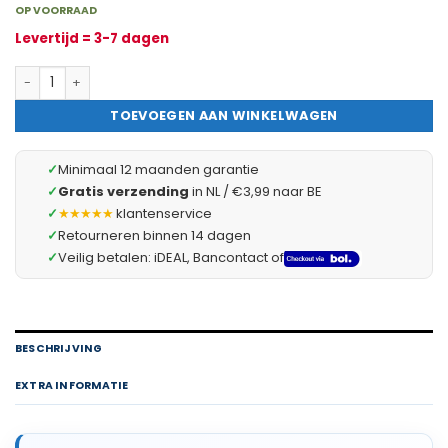
OP VOORRAAD
Levertijd = 3-7 dagen
5x XLR Stekker 3-Pins – Male Audio Connector – Schroefmontage
TOEVOEGEN AAN WINKELWAGEN
✓
Minimaal 12 maanden garantie
✓
Gratis verzending
in NL / €3,99 naar BE
✓
★★★★★
klantenservice
✓
Retourneren binnen 14 dagen
✓
Veilig betalen: iDEAL, Bancontact of
BESCHRIJVING
EXTRA INFORMATIE