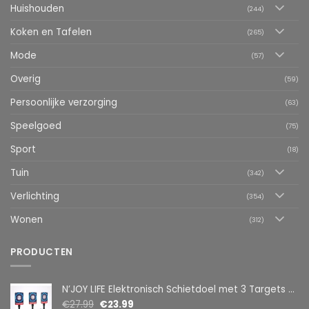
Huishouden
(244)
Koken en Tafelen
(265)
Mode
(57)
Overig
(59)
Persoonlijke verzorging
(63)
Speelgoed
(75)
Sport
(18)
Tuin
(342)
Verlichting
(354)
Wonen
(312)
PRODUCTEN
N’JOY LIFE Elektronisch Schietdoel met 3 Targets – Automatische Reset – Digitaal Scorebord – voor Foam Darts
€
27.99
€
23.99