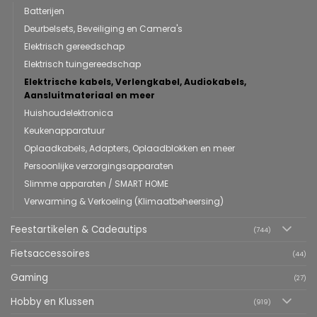
Batterijen
Deurbelsets, Beveiliging en Camera's
Elektrisch gereedschap
Elektrisch tuingereedschap
Elektrische kabels, Verlengkabel, Audiokabels,
Aansluitmateriaal en meer
Huishoudelektronica
Keukenapparatuur
Oplaadkabels, Adapters, Oplaadblokken en meer
Persoonlijke verzorgingsapparaten
Slimme apparaten / SMART HOME
Verwarming & Verkoeling (Klimaatbeheersing)
Feestartikelen & Cadeautips
(744)
Fietsaccessoires
(44)
Gaming
(27)
Hobby en Klussen
(919)