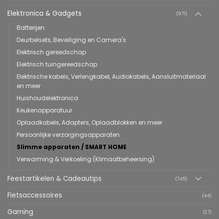
Elektronica & Gadgets
(971)
Batterijen
Deurbelsets, Beveiliging en Camera's
Elektrisch gereedschap
Elektrisch tuingereedschap
Elektrische kabels, Verlengkabel, Audiokabels, Aansluitmateriaal
en meer
Huishoudelektronica
Keukenapparatuur
Oplaadkabels, Adapters, Oplaadblokken en meer
Persoonlijke verzorgingsapparaten
Slimme apparaten / SMART HOME
Verwarming & Verkoeling (Klimaatbeheersing)
Feestartikelen & Cadeautips
(745)
Fietsaccessoires
(44)
Gaming
(27)