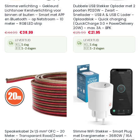
Slimme verlichting – Gekleurd
Dubbele USB Stekker Oplader met 2
Lichtsnoer Kerstverlichting voor
poorten PD20W – Zwart –
binnen of buiten – Smart met APP
Snellader – USB A & USB C Lader –
en Bluetooth – op Netstroom – 10
Oplaadblok – Quick charging
meter – RGB LED strip
(QuickCharge 3.0 + PowerDelivery
20W) – max. 3A – BPK
€
44.99
€
38.99
€
25.99
€
21.95
LEVERTIJD
LEVERTIJD
🇳🇱
1 dag
🇳🇱
1 dag
🇧🇪
1–2 dagen
🇧🇪
1–2 dagen
Speakerkabel 2x 1,5 mm² OFC – 20
Slimme WiFi Stekker – Smart Plug
Meter – Transparant Rood/Zwart –
met Energiemeter – 3680W / 16A
Audio Kabel voor Speakers &
Geschikt maar niet gemaakt door: