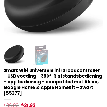
Smart WiFi universele infraroodcontroller
– USB voeding – 360° IR afstandsbediening
– app bediening – compatibel met Alexa,
Google Home & Apple HomeKit – zwart
[55377]
36.99
31.93
€
€