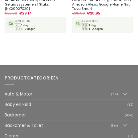
Geluidssystemen 1 Stuks
Amazon Alexa, Google Home, Siri,
[NX20027X20]
Tuya Smart
€
33.99
€
29.17
€
30.99
€
26.95
LEVERTIJD
LEVERTIJD
🇳🇱
1 dag
🇳🇱
1 dag
🇧🇪
1–2 dagen
🇧🇪
1–2 dagen
PRODUCTCATEGORIEËN
Auto & Motor
(719)
Baby en Kind
(35)
Backorder
(4521)
Badkamer & Toilet
(144)
Dieren
(81)