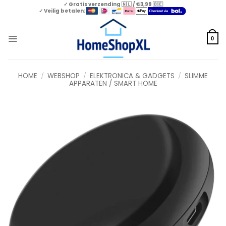
Skip
✓ Gratis verzending 🇳🇱 / €3,99 🇧🇪
✓ Veilig betalen:
to
content
0
HOME
/
WEBSHOP
/
ELEKTRONICA & GADGETS
/
SLIMME
APPARATEN / SMART HOME