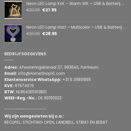
Neon LED Lamp Kat – Warm Wit – USB & Batterij – Decoratieve Tafellamp voor Kinderkamer – 28,5 x 24,5 cm
€
32.99
€
27.95
Neon LED Lamp Hart – Multicolor – USB & Batterij – Hartvormige Sfeerlamp – Kinderkamer & Slaapkamer – 25,2 x 23 cm
€
33.99
€
28.95
BEDRIJFSGEGEVENS
Adres:
Afwateringskanaal 37, 9936AS, Farmsum
Email:
info@HomeShopXL.com
Klantenservice WhatsApp:
+31 6 39891665
KVK:
87674076
BTW:
NL864365913B01
WEEE-Reg.-No.:
DE 80190933
________________
Wij zijn aangesloten bij o.a.:
RECUPEL, STICHTING OPEN, LANDBELL, STIBAT EN BEBAT