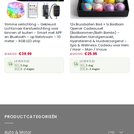
Slimme verlichting – Gekleurd
12x Bruisballen Bad + 1x Badbom
Lichtsnoer Kerstverlichting voor
Opener Cadeauset
binnen of buiten – Smart met APP
(Badbommen/Bath Bombs) –
en Bluetooth – op Netstroom – 10
Badballen Handgemaakt,
meter – RGB LED strip
Hydraterend & Huidverzorgend –
Spa & Wellness Cadeau voor Hem
/ Haar – Man / Vrouw
€
44.99
€
38.99
€
29.99
€
25.95
LEVERTIJD
LEVERTIJD
🇳🇱
1 dag
🇳🇱
1 dag
🇧🇪
1–2 dagen
🇧🇪
1–2 dagen
PRODUCTCATEGORIEËN
Auto & Motor
(718)