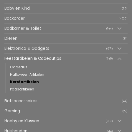
Baby en Kind
(35)
Backorder
(4520)
Badkamer & Toilet
(144)
Dieren
(81)
Elektronica & Gadgets
(971)
Feestartikelen & Cadeautips
(745)
Cadeaus
Halloween Artikelen
Kerstartikelen
Paasartikelen
Fietsaccessoires
(44)
Gaming
(27)
Hobby en Klussen
(919)
Huishouden
(244)