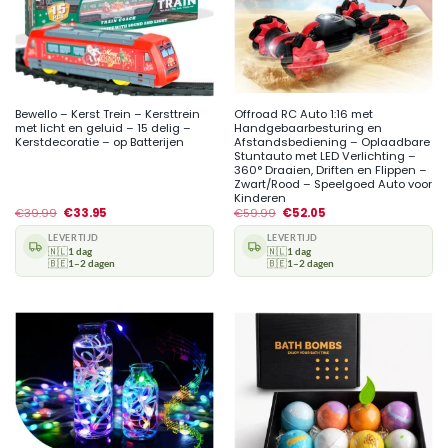
Bewello – Kerst Trein – Kersttrein
Offroad RC Auto 1:16 met
met licht en geluid – 15 delig –
Handgebaarbesturing en
Kerstdecoratie – op Batterijen
Afstandsbediening – Oplaadbare
Stuntauto met LED Verlichting –
360° Draaien, Driften en Flippen –
Zwart/Rood – Speelgoed Auto voor
Kinderen
€
39.99
€
33.95
€
59.99
€
52.05
LEVERTIJD
LEVERTIJD
🇳🇱
1 dag
🇳🇱
1 dag
🇧🇪
1–2 dagen
🇧🇪
1–2 dagen