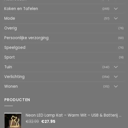
Koken en Tafelen
(265)
Mode
(57)
Overig
(76)
Persoonlijke verzorging
(63)
Speelgoed
(76)
Sport
(18)
Tuin
(342)
Verlichting
(354)
Wonen
(312)
PRODUCTEN
Neon LED Lamp Kat – Warm Wit – USB & Batterij – Decoratieve Tafellamp voor Kinderkamer – 28,5 x 24,5 cm
€
32.99
€
27.95