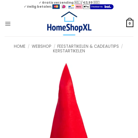
Skip
✓ Gratis verzending 🇳🇱 / €3,99 🇧🇪
✓ Veilig betalen:
to
content
0
HOME
/
WEBSHOP
/
FEESTARTIKELEN & CADEAUTIPS
/
KERSTARTIKELEN