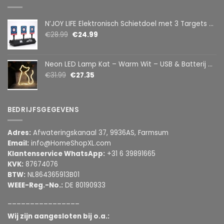
N’JOY LIFE Elektronisch Schietdoel met 3 Targets – Automatische Reset – Digitaal Scorebord – voor Foam Darts
€
28.99
€
24.99
Neon LED Lamp Kat – Warm Wit – USB & Batterij – Decoratieve Tafellamp voor Kinderkamer – 28,5 x 24,5 cm
€
31.99
€
27.35
BEDRIJFSGEGEVENS
Adres:
Afwateringskanaal 37, 9936AS, Farmsum
Email:
info@HomeShopXL.com
Klantenservice WhatsApp:
+31 6 39891665
KVK:
87674076
BTW:
NL864365913B01
WEEE-Reg.-No.:
DE 80190933
________________
Wij zijn aangesloten bij o.a.: