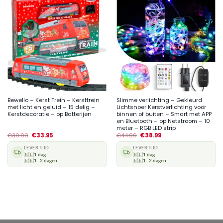
Bewello – Kerst Trein – Kersttrein
Slimme verlichting – Gekleurd
met licht en geluid – 15 delig –
Lichtsnoer Kerstverlichting voor
Kerstdecoratie – op Batterijen
binnen of buiten – Smart met APP
en Bluetooth – op Netstroom – 10
meter – RGB LED strip
€
39.99
€
33.95
€
44.99
€
38.99
LEVERTIJD
LEVERTIJD
🇳🇱
1 dag
🇳🇱
1 dag
🇧🇪
1–2 dagen
🇧🇪
1–2 dagen