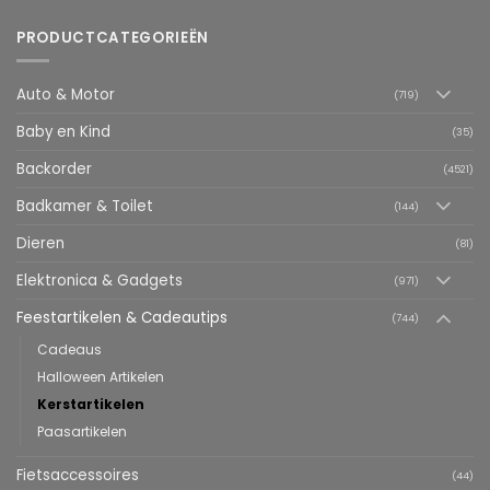
PRODUCTCATEGORIEËN
Auto & Motor
(719)
Baby en Kind
(35)
Backorder
(4521)
Badkamer & Toilet
(144)
Dieren
(81)
Elektronica & Gadgets
(971)
Feestartikelen & Cadeautips
(744)
Cadeaus
Halloween Artikelen
Kerstartikelen
Paasartikelen
Fietsaccessoires
(44)