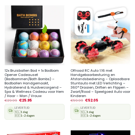
12x Bruisballen Bad + 1x Badbom
Offroad RC Auto 1:16 met
Opener Cadeauset
Handgebaarbesturing en
(Badbommen/Bath Bombs) –
Afstandsbediening – Oplaadbare
Badballen Handgemaakt,
Stuntauto met LED Verlichting –
Hydraterend & Huidverzorgend –
360° Draaien, Driften en Flippen –
Spa & Wellness Cadeau voor Hem
Zwart/Rood – Speelgoed Auto voor
/ Haar – Man / Vrouw
Kinderen
€
29.99
€
25.95
€
59.99
€
52.05
LEVERTIJD
LEVERTIJD
🇳🇱
1 dag
🇳🇱
1 dag
🇧🇪
1–2 dagen
🇧🇪
1–2 dagen