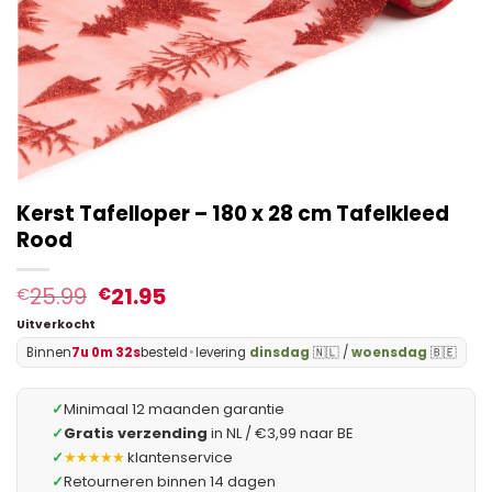
Kerst Tafelloper – 180 x 28 cm Tafelkleed
Rood
25.99
21.95
€
€
Uitverkocht
Binnen
7u 0m 31s
besteld
•
levering
dinsdag
🇳🇱 /
woensdag
🇧🇪
✓
Minimaal 12 maanden garantie
✓
Gratis verzending
in NL / €3,99 naar BE
✓
★★★★★
klantenservice
✓
Retourneren binnen 14 dagen