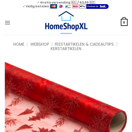
Skip
✓ Gratis verzending 🇳🇱 / €3,99 🇧🇪
✓ Veilig betalen:
to
content
0
HOME
/
WEBSHOP
/
FEESTARTIKELEN & CADEAUTIPS
/
KERSTARTIKELEN