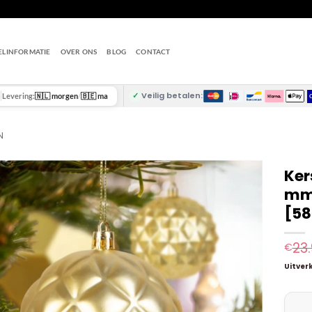
ELINFORMATIE
OVER ONS
BLOG
CONTACT
✓
Veilig betalen:
Levering:
🇳🇱 morgen
/
🇧🇪 ma
N
Ker
mm 
[58
23
€
Uitver