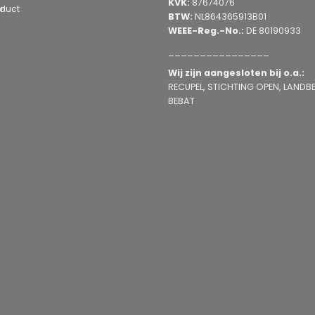
KVK:
87674076
duct
BTW:
NL864365913B01
WEEE-Reg.-No.:
DE 80190933
________________
Wij zijn aangesloten bij o.a.:
RECUPEL, STICHTING OPEN, LANDBEL
BEBAT