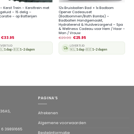
– Kerst Trein – Kersttrein met
12x Bruisballen Bad + 1x Badbom
 geluid – 15 delig –
Opener Cadeauset
oratie – op Batterijen
(Badbommen/Bath Bombs) –
Badballen Handgemaakt,
Hydraterend & Huidverzorgend – Spa
& Wellness Cadeau voor Hem / Haar –
Man / Vrouw
€
33.95
€
29.99
€
25.95
EVERTIJD
LEVERTIJD
🇱
1 dag
🇧🇪
1–2 dagen
🇳🇱
1 dag
🇧🇪
1–2 dagen
•
•
PAGINA’S
936AS,
Afrekenen
Algemene voorwaarden
1 6 39891665
Bestelinformatie