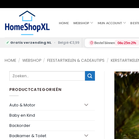
Skip
to
content
HOME
WEBSHOP
MIJN ACCOUNT
BEST
✓
Gratis verzending NL
•
België €3,99
Bestel binnen
06u 25m 28s
HOME
/
WEBSHOP
/
FEESTARTIKELEN & CADEAUTIPS
/
KERSTARTIKELE
Zoeken
naar:
PRODUCTCATEGORIEËN
Auto & Motor
Baby en Kind
Backorder
Badkamer & Toilet