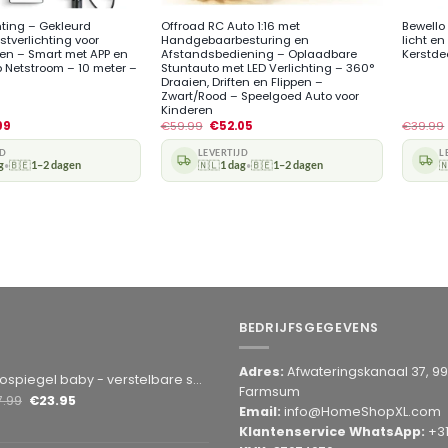
hting – Gekleurd
Offroad RC Auto 1:16 met
Bewello 
stverlichting voor
Handgebaarbesturing en
licht en
ten – Smart met APP en
Afstandsbediening – Oplaadbare
Kerstdec
p Netstroom – 10 meter –
Stuntauto met LED Verlichting – 360°
Draaien, Driften en Flippen –
Zwart/Rood – Speelgoed Auto voor
Kinderen
99
€
59.99
€
52.05
€
39.99
JD
LEVERTIJD
L
g
🇧🇪
1–2 dagen
🇳🇱
1 dag
🇧🇪
1–2 dagen

•
•
BEDRIJFSGEGEVENS
Adres:
Afwateringskanaal 37, 9
by - verstelbare spiegel hoofdsteun achterbank - veiligheidsspiegel - baby en kids - 19 x 30cm - 360 graden draaibaar - zwart
Farmsum
7.99
€
23.95
Email:
info@HomeShopXL.com
Klantenservice WhatsApp:
+3