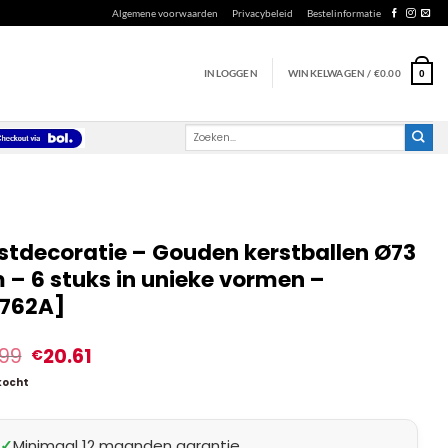
Algemene voorwaarden
Privacybeleid
Bestelinformatie
INLOGGEN
WINKELWAGEN /
€
0.00
0
Zoeken
naar:
stdecoratie – Gouden kerstballen Ø73
– 6 stuks in unieke vormen –
762A]
.99
20.61
€
kocht
✓
Minimaal 12 maanden garantie