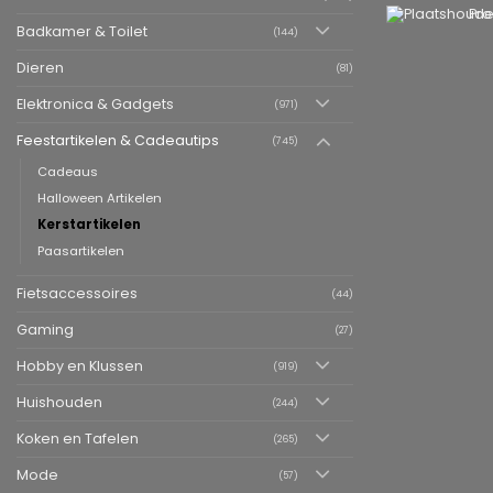
Pro
Badkamer & Toilet
(144)
Dieren
(81)
Elektronica & Gadgets
(971)
Feestartikelen & Cadeautips
(745)
Cadeaus
Halloween Artikelen
Kerstartikelen
Paasartikelen
Fietsaccessoires
(44)
Gaming
(27)
Hobby en Klussen
(919)
Huishouden
(244)
Koken en Tafelen
(265)
Mode
(57)