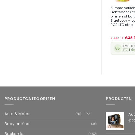
Slimme verlic
Lichtsnoer Ker
binnen of bui
Bluetooth – o
RGB LED strip
€
44.99
€
38.
LEVERTI
🇳🇱
1 da
PRODUCTCATEGORIEËN
PRODUCTEN
Auto & Motor
Autospiegel ba
(718)
€
2
Baby en Kind
(35)
Backorder
(4520)