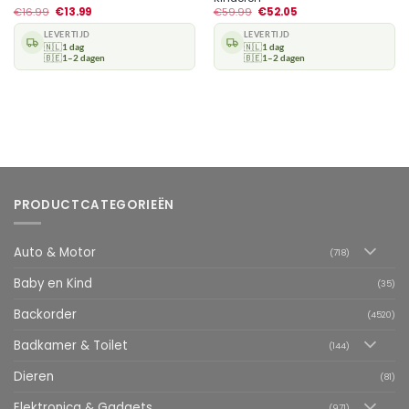
€
16.99
€
13.99
€
59.99
€
52.05
LEVERTIJD
LEVERTIJD
🇳🇱
1 dag
🇳🇱
1 dag
🇧🇪
1–2 dagen
🇧🇪
1–2 dagen
PRODUCTCATEGORIEËN
Auto & Motor
(718)
Baby en Kind
(35)
Backorder
(4520)
Badkamer & Toilet
(144)
Dieren
(81)
Elektronica & Gadgets
(971)