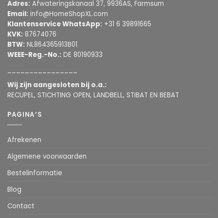
Adres:
Afwateringskanaal 37, 9936AS, Farmsum
Email:
info@HomeShopXL.com
Klantenservice WhatsApp:
+31 6 39891665
KVK:
87674076
BTW:
NL864365913B01
WEEE-Reg.-No.:
DE 80190933
________________
Wij zijn aangesloten bij o.a.:
RECUPEL, STICHTING OPEN, LANDBELL, STIBAT EN BEBAT
PAGINA’S
Afrekenen
Algemene voorwaarden
Bestelinformatie
Blog
Contact