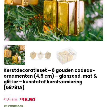
Kerstdecoratieset – 6 gouden cadeau-
ornamenten (4,5 cm) – glanzend, mat &
glitter – kunststof kerstversiering
[58781A]
21.99
18.50
€
€
OP VOORRAAD