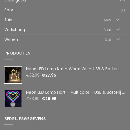
Speelgoed
(76)
Sport
(18)
Tuin
(342)
Verlichting
(354)
Wonen
(312)
PRODUCTEN
Neon LED Lamp Kat – Warm Wit – USB & Batterij – Decoratieve Tafellamp voor Kinderkamer – 28,5 x 24,5 cm
€
32.99
€
27.95
Neon LED Lamp Hart – Multicolor – USB & Batterij – Hartvormige Sfeerlamp – Kinderkamer & Slaapkamer – 25,2 x 23 cm
€
33.99
€
28.95
BEDRIJFSGEGEVENS