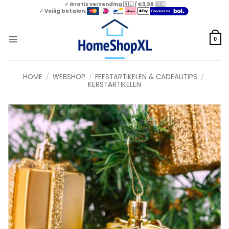
Skip
✓ Gratis verzending 🇳🇱 / €3,99 🇧🇪
✓ Veilig betalen:
to
content
0
HOME
/
WEBSHOP
/
FEESTARTIKELEN & CADEAUTIPS
/
KERSTARTIKELEN