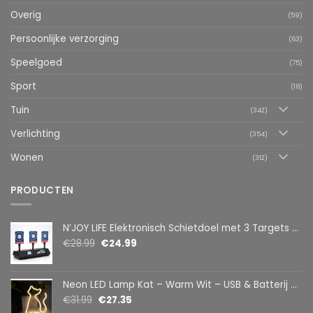
Overig
(59)
Persoonlijke verzorging
(63)
Speelgoed
(75)
Sport
(18)
Tuin
(342)
Verlichting
(354)
Wonen
(312)
PRODUCTEN
N’JOY LIFE Elektronisch Schietdoel met 3 Targets – Automatische Reset – Digitaal Scorebord – voor Foam Darts
€
28.99
€
24.99
Neon LED Lamp Kat – Warm Wit – USB & Batterij – Decoratieve Tafellamp voor Kinderkamer – 28,5 x 24,5 cm
€
31.99
€
27.35