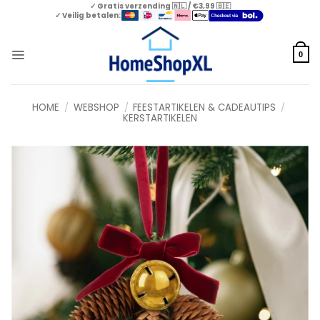
Skip
✓ Gratis verzending 🇳🇱 / €3,99 🇧🇪
✓ Veilig betalen:
to
content
0
HOME
/
WEBSHOP
/
FEESTARTIKELEN & CADEAUTIPS
/
KERSTARTIKELEN