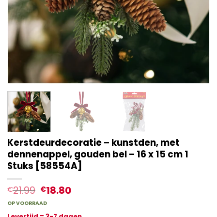
Kerstdeurdecoratie – kunstden, met
dennenappel, gouden bel – 16 x 15 cm 1
Stuks [58554A]
21.99
18.80
€
€
OP VOORRAAD
Levertijd = 3-7 dagen