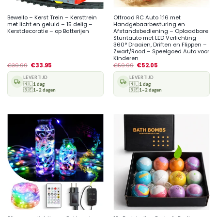
Bewello – Kerst Trein – Kersttrein
Offroad RC Auto 1:16 met
met licht en geluid – 15 delig –
Handgebaarbesturing en
Kerstdecoratie – op Batterijen
Afstandsbediening – Oplaadbare
Stuntauto met LED Verlichting –
360° Draaien, Driften en Flippen –
Zwart/Rood – Speelgoed Auto voor
Kinderen
€
39.99
€
33.95
€
59.99
€
52.05
LEVERTIJD
LEVERTIJD
🇳🇱
1 dag
🇳🇱
1 dag
🇧🇪
1–2 dagen
🇧🇪
1–2 dagen