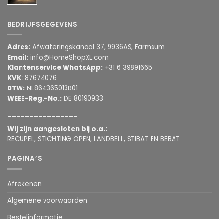
BEDRIJFSGEGEVENS
Adres:
Afwateringskanaal 37, 9936AS, Farmsum
Email:
info@HomeShopXL.com
Klantenservice WhatsApp:
+31 6 39891665
KVK:
87674076
BTW:
NL864365913B01
WEEE-Reg.-No.:
DE 80190933
________________
Wij zijn aangesloten bij o.a.:
RECUPEL, STICHTING OPEN, LANDBELL, STIBAT EN BEBAT
PAGINA’S
Afrekenen
Algemene voorwaarden
Bestelinformatie