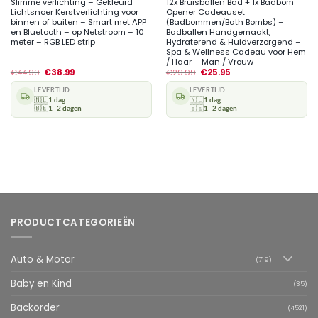
Slimme verlichting – Gekleurd
12x Bruisballen Bad + 1x Badbom
Lichtsnoer Kerstverlichting voor
Opener Cadeauset
binnen of buiten – Smart met APP
(Badbommen/Bath Bombs) –
en Bluetooth – op Netstroom – 10
Badballen Handgemaakt,
meter – RGB LED strip
Hydraterend & Huidverzorgend –
Spa & Wellness Cadeau voor Hem
/ Haar – Man / Vrouw
€
44.99
€
38.99
€
29.99
€
25.95
LEVERTIJD
LEVERTIJD
🇳🇱
1 dag
🇳🇱
1 dag
🇧🇪
1–2 dagen
🇧🇪
1–2 dagen
PRODUCTCATEGORIEËN
Auto & Motor
(719)
Baby en Kind
(35)
Backorder
(4521)