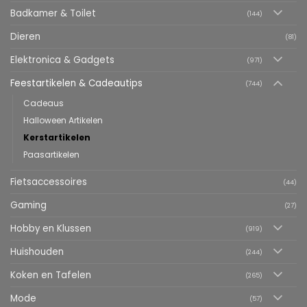
Badkamer & Toilet
(144)
Dieren
(81)
Elektronica & Gadgets
(971)
Feestartikelen & Cadeautips
(744)
Cadeaus
Halloween Artikelen
Kerstartikelen
Paasartikelen
Fietsaccessoires
(44)
Gaming
(27)
Hobby en Klussen
(919)
Huishouden
(244)
Koken en Tafelen
(265)
Mode
(57)