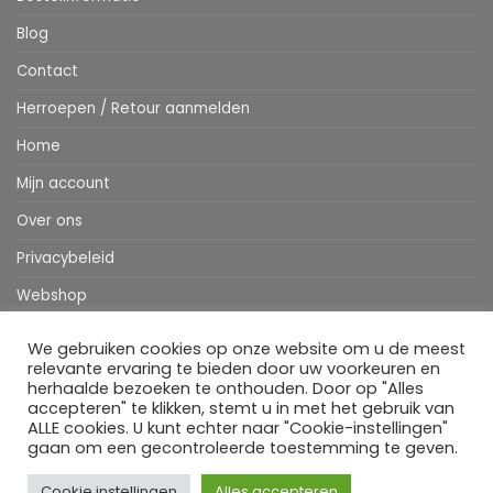
Blog
Contact
Herroepen / Retour aanmelden
Home
Mijn account
Over ons
Privacybeleid
Webshop
Winkelwagen
We gebruiken cookies op onze website om u de meest
relevante ervaring te bieden door uw voorkeuren en
herhaalde bezoeken te onthouden. Door op "Alles
accepteren" te klikken, stemt u in met het gebruik van
Stripe
MasterCard
IDeal
Bancontact
Klarna
Apple
Visa
ALLE cookies. U kunt echter naar "Cookie-instellingen"
Pay
gaan om een gecontroleerde toestemming te geven.
HOME
WEBSHOP
MIJN ACCOUNT
BESTELINFORMATIE
OVER ONS
BLOG
CONTACT
Cookie instellingen
Alles accepteren