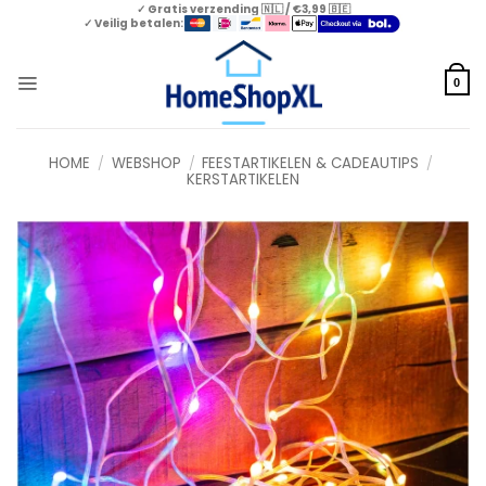
Skip
✓ Gratis verzending 🇳🇱 / €3,99 🇧🇪
✓ Veilig betalen:
to
content
0
HOME
/
WEBSHOP
/
FEESTARTIKELEN & CADEAUTIPS
/
KERSTARTIKELEN