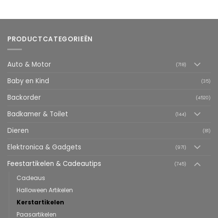
PRODUCTCATEGORIEËN
Auto & Motor
(718)
Baby en Kind
(35)
Backorder
(4520)
Badkamer & Toilet
(144)
Dieren
(81)
Elektronica & Gadgets
(971)
Feestartikelen & Cadeautips
(745)
Cadeaus
Halloween Artikelen
Kerstartikelen
Paasartikelen