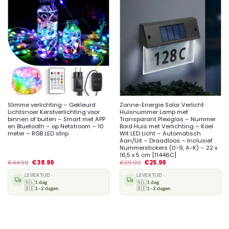
Slimme verlichting – Gekleurd
Zonne-Energie Solar Verlicht
Lichtsnoer Kerstverlichting voor
Huisnummer Lamp met
binnen of buiten – Smart met APP
Transparant Plexiglas – Nummer
en Bluetooth – op Netstroom – 10
Bord Huis met Verlichting – Koel
meter – RGB LED strip
Wit LED Licht – Automatisch
Aan/Uit – Draadloos – Inclusief
Nummerstickers (0-9, A-K) – 22 x
16,5 x 5 cm [11446C]
€
44.99
€
38.99
€
29.99
€
25.99
LEVERTIJD
LEVERTIJD
🇳🇱
1 dag
🇳🇱
1 dag
🇧🇪
1–2 dagen
🇧🇪
1–2 dagen