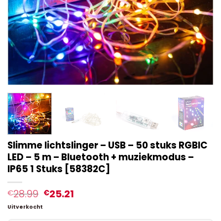
Slimme lichtslinger – USB – 50 stuks RGBIC
LED – 5 m – Bluetooth + muziekmodus –
IP65 1 Stuks [58382C]
28.99
25.21
€
€
Uitverkocht