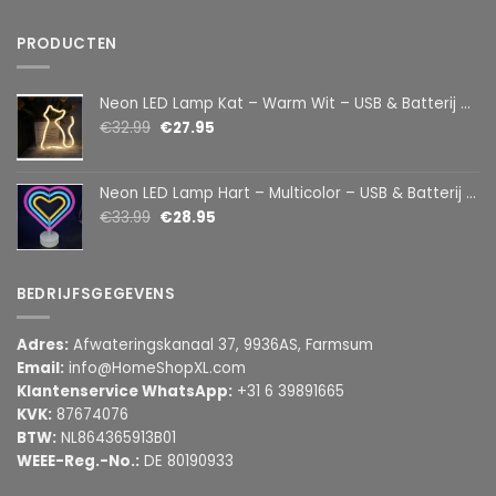
PRODUCTEN
Neon LED Lamp Kat – Warm Wit – USB & Batterij – Decoratieve Tafellamp voor Kinderkamer – 28,5 x 24,5 cm
€
32.99
€
27.95
Neon LED Lamp Hart – Multicolor – USB & Batterij – Hartvormige Sfeerlamp – Kinderkamer & Slaapkamer – 25,2 x 23 cm
€
33.99
€
28.95
BEDRIJFSGEGEVENS
Adres:
Afwateringskanaal 37, 9936AS, Farmsum
Email:
info@HomeShopXL.com
Klantenservice WhatsApp:
+31 6 39891665
KVK:
87674076
BTW:
NL864365913B01
WEEE-Reg.-No.:
DE 80190933
________________