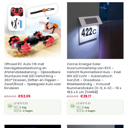
Offroad RC Auto 1:16 met
Zonne-Energie Solar
Handgebaarbesturing en
Huisnummerlamp van RVS –
Afstandsbediening – Oplaadbare
Verlicht Nummerbord Huis – Koel
Stuntauto met LED Verlichting –
Wit LED Licht – Automatisch
360° Draaien, Driften en Flippen –
Aan/Uit – Draadloos –
Zwart/Rood – Speelgoed Auto voor
Weerbestendig – Inclusief
Kinderen
Nummerstickers (0-9, A-H) – 19 x
18,5 x 5 cm [11446B]
€
59.99
€
52.05
€
33.99
€
29.17
LEVERTIJD
LEVERTIJD
🇳🇱
1 dag
🇳🇱
1 dag
🇧🇪
1–2 dagen
🇧🇪
1–2 dagen