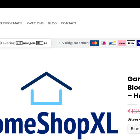
ELINFORMATIE
OVER ONS
BLOG
CONTACT
✓
Veilig betalen:
Levering:
🇳🇱 morgen
/
🇧🇪 za
Gar
Blo
– H
13.
€
Uitver
Binn