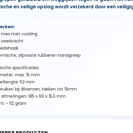
ische en veilige opslag wordt verzekerd door een veiligi
erken:
n mes met coating
 veerkracht
heidshaak
omische, slipvaste rubberen handgreep
sche specificaties:
ameter: max. 15 mm
tlengte: 53 mm
ruiken bij: Bloemen, takken tot 15mm
 afmetingen: 185 x 60 x 15,5 mm
t: ~ 112 gram
EERDE PRODUCTEN