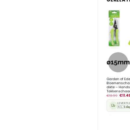
+
Garden of Ed
Bloemenschaa
dikte – Hand
Takkenschaar
€
13.99
€
11.4
LEVERTI
🇳🇱
1 da