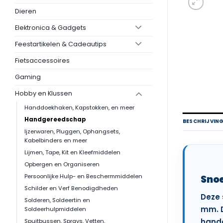
Dieren
Elektronica & Gadgets
Feestartikelen & Cadeautips
Fietsaccessoires
Gaming
Hobby en Klussen
Handdoekhaken, Kapstokken, en meer
Handgereedschap
BESCHRIJVIN
Ijzerwaren, Pluggen, Ophangsets,
Kabelbinders en meer
Lijmen, Tape, Kit en Kleefmiddelen
Opbergen en Organiseren
Persoonlijke Hulp- en Beschermmiddelen
Snoe
Schilder en Verf Benodigdheden
Deze 
Solderen, Soldeertin en
mm. D
Soldeerhulpmiddelen
handg
Spuitbussen, Sprays, Vetten,