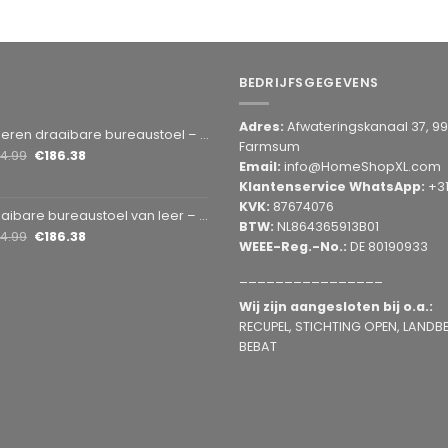
BEDRIJFSGEGEVENS
Adres:
Afwateringskanaal 37, 9
en draaibare bureaustoel – Grijs 1 Stuks [BMD1107GY]
Farmsum
14.99
€
186.38
Email:
info@HomeShopXL.com
Klantenservice WhatsApp:
+3
KVK:
87674076
bare bureaustoel van leer – bruin 1 Stuks [BMD1107BR]
BTW:
NL864365913B01
14.99
€
186.38
WEEE-Reg.-No.:
DE 80190933
________________
Wij zijn aangesloten bij o.a.:
RECUPEL, STICHTING OPEN, LANDBEL
BEBAT