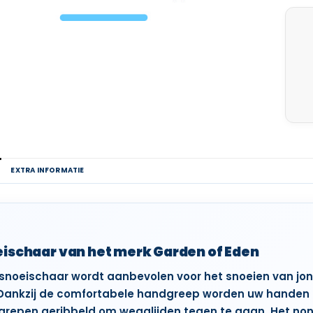
G
EXTRA INFORMATIE
ischaar van het merk Garden of Eden
snoeischaar wordt aanbevolen voor het snoeien van jon
ankzij de comfortabele handgreep worden uw handen oo
repen geribbeld om wegglijden tegen te gaan. Het non-s