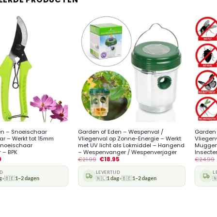
+
+
en – Snoeischaar
Garden of Eden – Wespenval /
Garden 
r – Werkt tot 15mm
Vliegenval op Zonne-Energie – Werkt
Vliegen
snoeischaar
met UV licht als Lokmiddel – Hangend
Muggen
 – BPK
– Wespenvanger / Wespenverjager
Insect
9
€
21.99
€
18.95
€
24.99
JD
LEVERTIJD
L
g
🇧🇪
1–2 dagen
🇳🇱
1 dag
🇧🇪
1–2 dagen

•
•