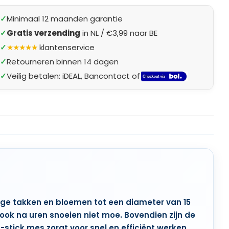
✓
Minimaal 12 maanden garantie
✓
Gratis verzending
in NL / €3,99 naar BE
✓
★★★★★
klantenservice
✓
Retourneren binnen 14 dagen
✓
Veilig betalen: iDEAL, Bancontact of
ge takken en bloemen tot een diameter van 15
k na uren snoeien niet moe. Bovendien zijn de
tick mes zorgt voor snel en efficiënt werken.