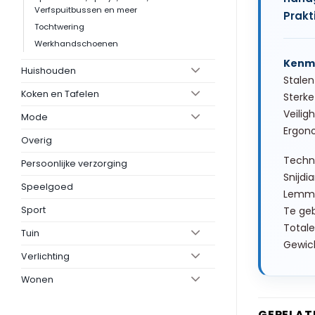
Verfspuitbussen en meer
Prakt
Tochtwering
Werkhandschoenen
Kenm
Huishouden
Stale
Koken en Tafelen
Sterke
Veilig
Mode
Ergon
Overig
Techni
Persoonlijke verzorging
Snijdi
Speelgoed
Lemme
Sport
Te geb
Totale
Tuin
Gewich
Verlichting
Wonen
GERELAT