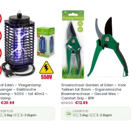
+
of Eden – Vliegenlamp
Snoeischaar Garden of Eden – Voor
vanger – Elektrische
Takken tot 15mm – Ergonomische
lamp – 500V – tot 40m2 –
Bloemenschaar – Gecoat Mes –
enlamp
Comfort Grip – BPK
€
20.99
€
14.99
€
12.99
EVERTIJD
LEVERTIJD
🇱
1 dag
🇧🇪
1–2 dagen
🇳🇱
1 dag
🇧🇪
1–2 dagen
•
•