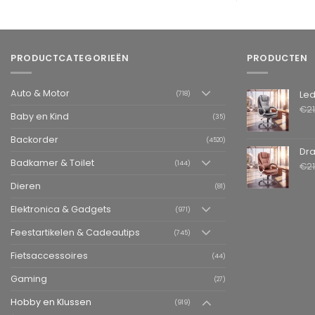
PRODUCTCATEGORIEËN
PRODUCTEN
Auto & Motor
Leder
(718)
€
2
Baby en Kind
(35)
Backorder
(4520)
Draai
Badkamer & Toilet
(144)
€
2
Dieren
(81)
Elektronica & Gadgets
(971)
Feestartikelen & Cadeautips
(745)
Fietsaccessoires
(44)
Gaming
(27)
Hobby en Klussen
(919)