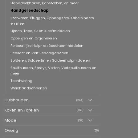
Handdoekhaken, Kapstokken, en meer
Handgereedschap
Ijzerwaren, Pluggen, Ophangsets, Kabelbinders
en meer
Lijmen, Tape, Kit en Kleefmiddelen
Opbergen en Organiseren
Persoonlijke Hulp- en Beschermmiddelen
Schilder en Verf Benodigdheden
Solderen, Soldeertin en Soldeerhulpmiddelen
Spuitbussen, Sprays, Vetten, Verfspuitbussen en
meer
Tochtwering
Werkhandschoenen
Huishouden
(244)
Koken en Tafelen
(265)
Mode
(57)
Overig
(55)