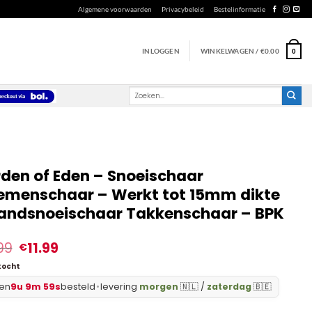
Algemene voorwaarden
Privacybeleid
Bestelinformatie
INLOGGEN
WINKELWAGEN /
€
0.00
0
Zoeken
naar:
den of Eden – Snoeischaar
emenschaar – Werkt tot 15mm dikte
andsnoeischaar Takkenschaar – BPK
99
11.99
€
kocht
en
9u 9m 59s
besteld
•
levering
morgen
🇳🇱 /
zaterdag
🇧🇪