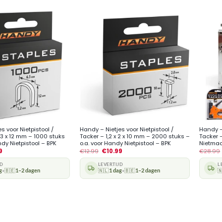
+
+
s voor Nietpistool /
Handy – Nietjes voor Nietpistool /
Handy –
6,3 x 12 mm – 1000 stuks
Tacker – 1,2 x 2 x 10 mm – 2000 stuks –
Tacker 
ndy Nietpistool – BPK
o.a. voor Handy Nietpistool – BPK
Nietmac
9
€
12.99
€
10.99
€
28.99
JD
LEVERTIJD
L
g
🇧🇪
1–2 dagen
🇳🇱
1 dag
🇧🇪
1–2 dagen

•
•