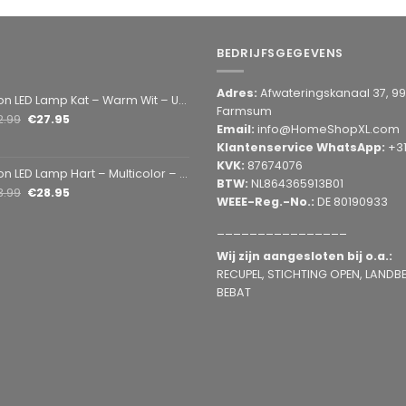
BEDRIJFSGEGEVENS
Adres:
Afwateringskanaal 37, 9
amp Kat – Warm Wit – USB & Batterij – Decoratieve Tafellamp voor Kinderkamer – 28,5 x 24,5 cm
Farmsum
2.99
€
27.95
Email:
info@HomeShopXL.com
Klantenservice WhatsApp:
+3
KVK:
87674076
mp Hart – Multicolor – USB & Batterij – Hartvormige Sfeerlamp – Kinderkamer & Slaapkamer – 25,2 x 23 cm
BTW:
NL864365913B01
3.99
€
28.95
WEEE-Reg.-No.:
DE 80190933
________________
Wij zijn aangesloten bij o.a.:
RECUPEL, STICHTING OPEN, LANDBEL
BEBAT