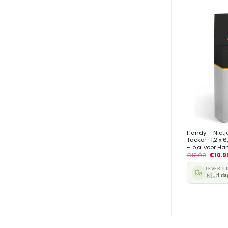
+
Handy – Nietje
Tacker -1,2 x 
– o.a. voor Ha
€
12.99
€
10.9
LEVERTI
🇳🇱
1 da