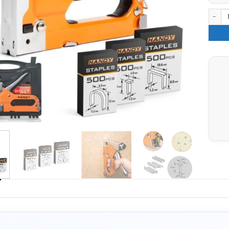
Handy 
G