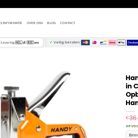
ELINFORMATIE
OVER ONS
BLOG
CONTACT
✓
Veilig betalen:
Levering:
🇳🇱 di
/
🇧🇪 wo
Han
in 
Opb
Han
36
€
OP VO
Binn