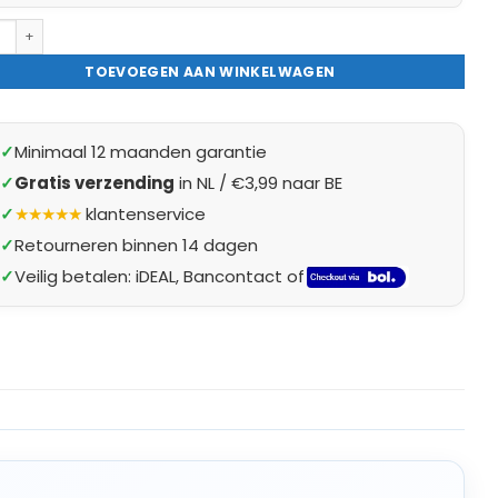
- Professioneel Nietpistool Tacker in Case - met 1500 nietjes & Opbe
TOEVOEGEN AAN WINKELWAGEN
✓
Minimaal 12 maanden garantie
✓
Gratis verzending
in NL / €3,99 naar BE
✓
★★★★★
klantenservice
✓
Retourneren binnen 14 dagen
✓
Veilig betalen: iDEAL, Bancontact of