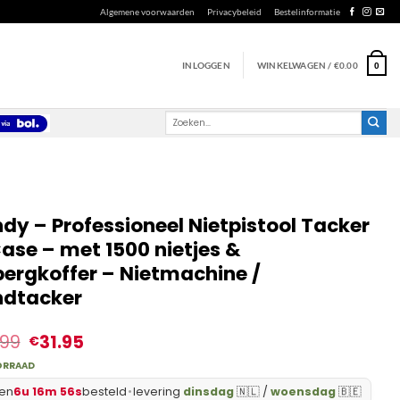
Algemene voorwaarden
Privacybeleid
Bestelinformatie
INLOGGEN
WINKELWAGEN /
€
0.00
0
Zoeken
naar:
dy – Professioneel Nietpistool Tacker
Case – met 1500 nietjes &
ergkoffer – Nietmachine /
dtacker
.99
31.95
€
ORRAAD
en
6u 16m 55s
besteld
•
levering
dinsdag
🇳🇱 /
woensdag
🇧🇪