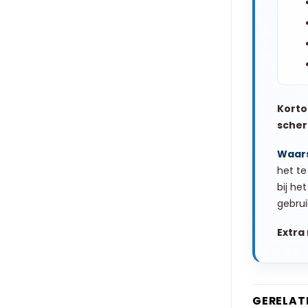
Korto
scher
Waar
het te
bij he
gebrui
Extra 
GERELAT