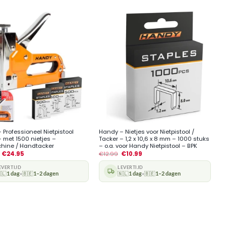
+
 Professioneel Nietpistool
Handy – Nietjes voor Nietpistool /
– met 1500 nietjes –
Tacker – 1,2 x 10,6 x 8 mm – 1000 stuks
hine / Handtacker
– o.a. voor Handy Nietpistool – BPK
€
24.95
€
12.99
€
10.99
EVERTIJD
LEVERTIJD
🇱
1 dag
🇧🇪
1–2 dagen
🇳🇱
1 dag
🇧🇪
1–2 dagen
•
•