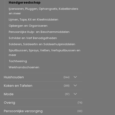
Handgereedschap
Ijzerwaren, Pluggen, Ophangsets, Kabelbinders
en meer
Lijmen, Tape, Kit en Kleefmiddelen
Opbergen en Organiseren
Persoonlijke Hulp- en Beschermmiddelen
Schilder en Verf Benodigdheden
Solderen, Soldeertin en Soldeerhulpmiddelen
Spuitbussen, Sprays, Vetten, Verfspuitbussen en
meer
Tochtwering
Werkhandschoenen
Huishouden
(244)
Koken en Tafelen
(265)
Mode
(57)
Overig
(76)
Persoonlijke verzorging
(63)