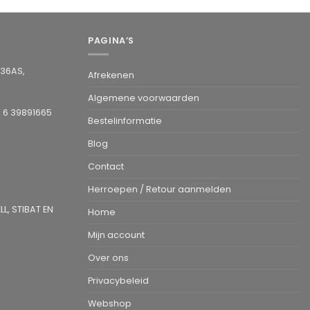
PAGINA’S
936AS,
Afrekenen
Algemene voorwaarden
1 6 39891665
Bestelinformatie
Blog
Contact
Herroepen / Retour aanmelden
L, STIBAT EN
Home
Mijn account
Over ons
Privacybeleid
Webshop