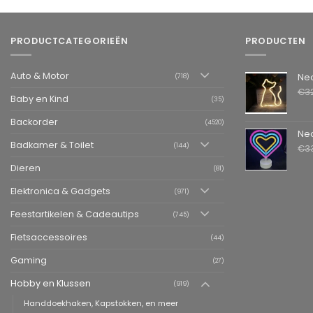
PRODUCTCATEGORIEËN
PRODUCTEN
Auto & Motor
Neon LED L
(718)
€
3
Baby en Kind
(35)
Backorder
(4520)
Neon LED La
Badkamer & Toilet
(144)
€
3
Dieren
(81)
Elektronica & Gadgets
(971)
Feestartikelen & Cadeautips
(745)
Fietsaccessoires
(44)
Gaming
(27)
Hobby en Klussen
(919)
Handdoekhaken, Kapstokken, en meer