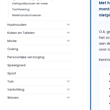
Met h
Verfspuitbussen en meer
monte
Tochtwering
nietpi
Werkhandschoenen
Huishouden
O.A. g
Koken en Tafelen
het sc
Mode
aan d
Overig
voor o
Persoonlijke verzorging
Kenme
Speelgoed
Sport
Tuin
Verlichting
Wonen