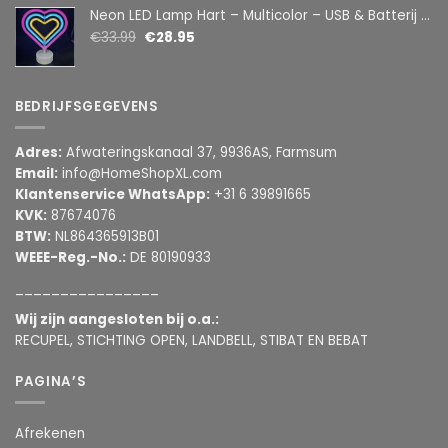
Neon LED Lamp Hart – Multicolor – USB & Batterij – Hartvormige Sfeerlamp – Kinderkamer & Slaapkamer – 25,2 x 23 cm
€
33.99
€
28.95
BEDRIJFSGEGEVENS
Adres:
Afwateringskanaal 37, 9936AS, Farmsum
Email:
info@HomeShopXL.com
Klantenservice WhatsApp:
+31 6 39891665
KVK:
87674076
BTW:
NL864365913B01
WEEE-Reg.-No.:
DE 80190933
________________
Wij zijn aangesloten bij o.a.:
RECUPEL, STICHTING OPEN, LANDBELL, STIBAT EN BEBAT
PAGINA’S
Afrekenen