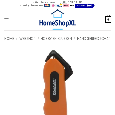
Skip
✓ Gratis verzending 🇳🇱 / €3,99 🇧🇪
✓ Veilig betalen:
to
content
0
HOME
/
WEBSHOP
/
HOBBY EN KLUSSEN
/
HANDGEREEDSCHAP