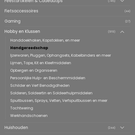
Feestartikelen & Cadeautips
(745)
Fietsaccessoires
(44)
Gaming
(27)
Hobby en Klussen
(919)
Handdoekhaken, Kapstokken, en meer
Handgereedschap
Ijzerwaren, Pluggen, Ophangsets, Kabelbinders en meer
Lijmen, Tape, Kit en Kleefmiddelen
Opbergen en Organiseren
Persoonlijke Hulp- en Beschermmiddelen
Schilder en Verf Benodigdheden
Solderen, Soldeertin en Soldeerhulpmiddelen
Spuitbussen, Sprays, Vetten, Verfspuitbussen en meer
Tochtwering
Werkhandschoenen
Huishouden
(244)