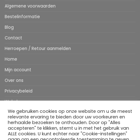
Algemene voorwaarden
Bestelinformatie
Blog
Contact
Herroepen / Retour aanmelden
Home
Mijn account
Over ons
Privacybeleid
Webshop
We gebruiken cookies op onze website om u de meest
Winkelwagen
relevante ervaring te bieden door uw voorkeuren en
herhaalde bezoeken te onthouden. Door op "Alles
accepteren" te klikken, stemt u in met het gebruik van
ALLE cookies. U kunt echter naar "Cookie-instellingen"
Stripe
MasterCard
IDeal
Bancontact
Klarna
Apple
Visa
gaan om een gecontroleerde toestemming te geven.
Pay