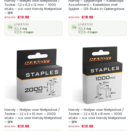
Handy – Nietjes voor Nietpistool /
Handy – Spijkerclips – Kabelclips
Tacker -1,2 x 6,3 x 12 mm – 1000
Assortiment – Kabelklem met
stuks – o.a. voor Handy Nietpistool
Spijker – 125 Stuks in Opbergdoos
– BPK
€
12.99
€
10.99
€
21.99
€
18.99
LEVERTIJD
LEVERTIJD
🇳🇱
1 dag
🇳🇱
1 dag
🇧🇪
1–2 dagen
🇧🇪
1–2 dagen
Handy – Nietjes voor Nietpistool /
Handy – Nietjes voor Nietpistool /
Tacker – 1,2 x 2 x 10 mm – 2000
Tacker – 1,2 x 10,6 x 8 mm – 1000
stuks – o.a. voor Handy Nietpistool
stuks – o.a. voor Handy Nietpistool
– BPK
– BPK
€
12.99
€
10.99
€
12.99
€
10.99