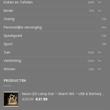
Koken en Tafelen
(265)
Mode
(57)
Overig
(76)
Persoonlijke verzorging
(64)
Speelgoed
(76)
Sport
(18)
Tuin
(342)
Verlichting
(354)
Wonen
(312)
PRODUCTEN
Neon LED Lamp Kat – Warm Wit – USB & Batterij – Decoratieve Tafellamp voor Kinderkamer – 28,5 x 24,5 cm
€
32.99
€
27.95