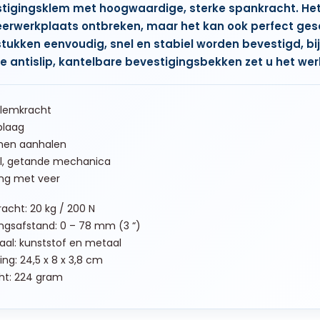
tigingsklem met hoogwaardige, sterke spankracht. He
eerwerkplaats ontbreken, maar het kan ook perfect gesc
tukken eenvoudig, snel en stabiel worden bevestigd, bij
e antislip, kantelbare bevestigingsbekken zet u het werks
klemkracht
iplaag
en aanhalen
l, getande mechanica
ng met veer
acht: 20 kg / 200 N
ngsafstand: 0 – 78 mm (3 “)
aal: kunststof en metaal
ng: 24,5 x 8 x 3,8 cm
ht: 224 gram