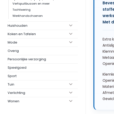
Beves
Verfspuitbussen en meer
stoff
Tochtwering
werks
Werkhandschoenen
Met d
Huishouden
Koken en Tafelen
Extra 
Mode
Antisl
Overig
Klemm
Metaa
Persoonlijke verzorging
Openi
Speelgoed
Klemkr
Sport
Openi
Tuin
Materi
Afmeti
Verlichting
Gewic
Wonen