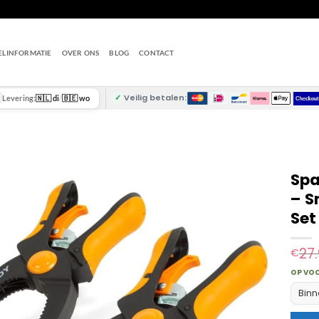
ELINFORMATIE
OVER ONS
BLOG
CONTACT
✓
Veilig betalen:
Levering:
🇳🇱 di
/
🇧🇪 wo
Spa
– S
Set
27
€
OP VO
Binn