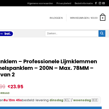
Algemene voorwaarden
Privacybeleid
Bestelinformatie
INLOGGEN
WINKELWAGEN /
€
0.00
0
Zoeken
naar:
nklem – Professionele Lijmklemmen
nelspanklem – 200N – Max. 78MM –
 van 2
.99
23.95
€
ORRAAD
en
8u 13m 44s
besteld
•
levering
dinsdag
🇳🇱 /
woensdag
🇧🇪