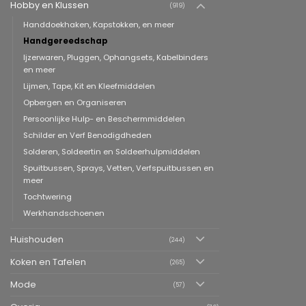
Hobby en Klussen
(919)
Handdoekhaken, Kapstokken, en meer
Handgereedschap
Ijzerwaren, Pluggen, Ophangsets, Kabelbinders
en meer
Lijmen, Tape, Kit en Kleefmiddelen
Opbergen en Organiseren
Persoonlijke Hulp- en Beschermmiddelen
Schilder en Verf Benodigdheden
Solderen, Soldeertin en Soldeerhulpmiddelen
Spuitbussen, Sprays, Vetten, Verfspuitbussen en
meer
Tochtwering
Werkhandschoenen
Huishouden
(244)
Koken en Tafelen
(265)
Mode
(57)