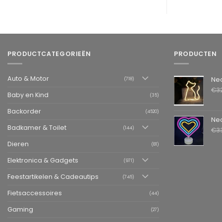
PRODUCTCATEGORIEËN
PRODUCTEN
Auto & Motor
Neon LED L
(718)
€
3
Baby en Kind
(35)
Backorder
(4520)
Neon LED La
Badkamer & Toilet
(144)
€
3
Dieren
(81)
Elektronica & Gadgets
(971)
Feestartikelen & Cadeautips
(745)
Fietsaccessoires
(44)
Gaming
(27)