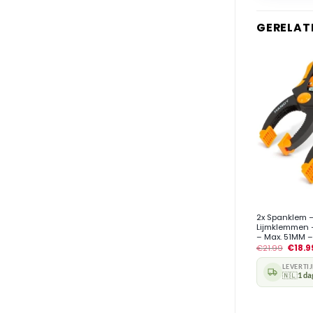
GERELAT
+
2x Spanklem –
Lijmklemmen 
– Max. 51MM –
€
21.99
€
18.9
LEVERTI
🇳🇱
1 da