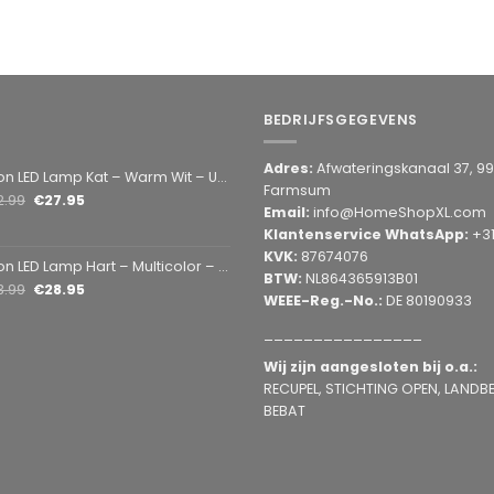
BEDRIJFSGEGEVENS
Adres:
Afwateringskanaal 37, 9
amp Kat – Warm Wit – USB & Batterij – Decoratieve Tafellamp voor Kinderkamer – 28,5 x 24,5 cm
Farmsum
2.99
€
27.95
Email:
info@HomeShopXL.com
Klantenservice WhatsApp:
+3
KVK:
87674076
mp Hart – Multicolor – USB & Batterij – Hartvormige Sfeerlamp – Kinderkamer & Slaapkamer – 25,2 x 23 cm
BTW:
NL864365913B01
3.99
€
28.95
WEEE-Reg.-No.:
DE 80190933
________________
Wij zijn aangesloten bij o.a.:
RECUPEL, STICHTING OPEN, LANDBEL
BEBAT