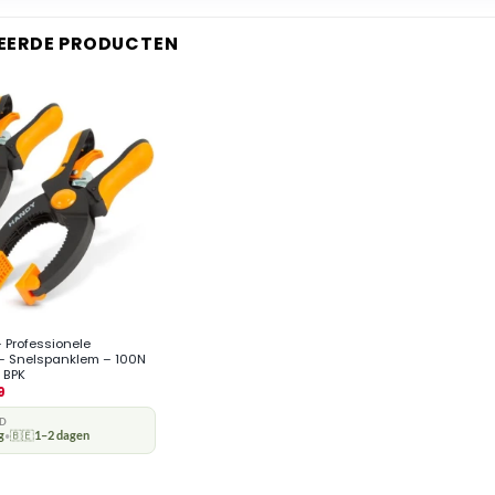
EERDE PRODUCTEN
 Professionele
– Snelspanklem – 100N
 BPK
9
JD
g
🇧🇪
1–2 dagen
•