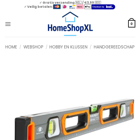
Skip
✓ Gratis verzending 🇳🇱 / €3,99 🇧🇪
✓ Veilig betalen:
to
content
0
HOME
/
WEBSHOP
/
HOBBY EN KLUSSEN
/
HANDGEREEDSCHAP