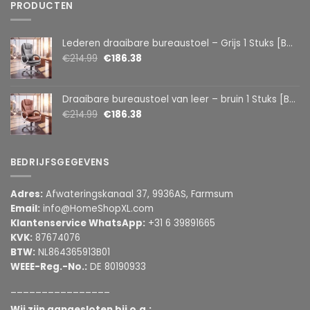
PRODUCTEN
Lederen draaibare bureaustoel – Grijs 1 Stuks [BMD1107GY]
€
214.99
€
186.38
Draaibare bureaustoel van leer – bruin 1 Stuks [BMD1107BR]
€
214.99
€
186.38
BEDRIJFSGEGEVENS
Adres:
Afwateringskanaal 37, 9936AS, Farmsum
Email:
info@HomeShopXL.com
Klantenservice WhatsApp:
+31 6 39891665
KVK:
87674076
BTW:
NL864365913B01
WEEE-Reg.-No.:
DE 80190933
________________
Wij zijn aangesloten bij o.a.: