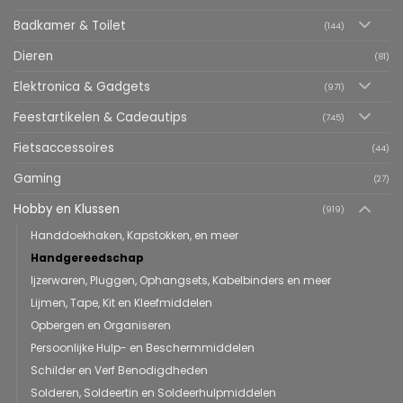
Badkamer & Toilet
(144)
Dieren
(81)
Elektronica & Gadgets
(971)
Feestartikelen & Cadeautips
(745)
Fietsaccessoires
(44)
Gaming
(27)
Hobby en Klussen
(919)
Handdoekhaken, Kapstokken, en meer
Handgereedschap
Ijzerwaren, Pluggen, Ophangsets, Kabelbinders en meer
Lijmen, Tape, Kit en Kleefmiddelen
Opbergen en Organiseren
Persoonlijke Hulp- en Beschermmiddelen
Schilder en Verf Benodigdheden
Solderen, Soldeertin en Soldeerhulpmiddelen