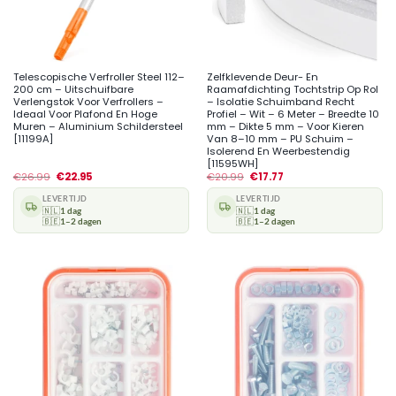
Telescopische Verfroller Steel 112–
Zelfklevende Deur- En
200 cm – Uitschuifbare
Raamafdichting Tochtstrip Op Rol
Verlengstok Voor Verfrollers –
– Isolatie Schuimband Recht
Ideaal Voor Plafond En Hoge
Profiel – Wit – 6 Meter – Breedte 10
Muren – Aluminium Schildersteel
mm – Dikte 5 mm – Voor Kieren
[11199A]
Van 8–10 mm – PU Schuim –
Isolerend En Weerbestendig
[11595WH]
€
26.99
€
22.95
€
20.99
€
17.77
LEVERTIJD
LEVERTIJD
🇳🇱
1 dag
🇳🇱
1 dag
🇧🇪
1–2 dagen
🇧🇪
1–2 dagen