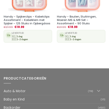
Handy – Spijkerclips – Kabelclips
Handy – Bouten, Sluitringen,
Assortiment – Kabelklem met
Moeren M6 & M8 Set –
Spijker – 125 Stuks in Opbergdoos
Assortiment – 90 Stuks
€
21.99
€
18.99
€
21.99
€
18.99
LEVERTIJD
LEVERTIJD
🇳🇱
1 dag
🇳🇱
1 dag
🇧🇪
1–2 dagen
🇧🇪
1–2 dagen
PRODUCTCATEGORIEËN
Auto & Motor
(718)
Baby en Kind
(35)
Backorder
(4520)