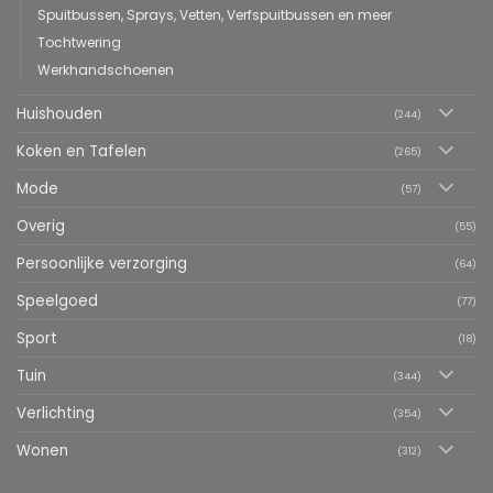
Spuitbussen, Sprays, Vetten, Verfspuitbussen en meer
Tochtwering
Werkhandschoenen
Huishouden
(244)
Koken en Tafelen
(265)
Mode
(57)
Overig
(55)
Persoonlijke verzorging
(64)
Speelgoed
(77)
Sport
(18)
Tuin
(344)
Verlichting
(354)
Wonen
(312)