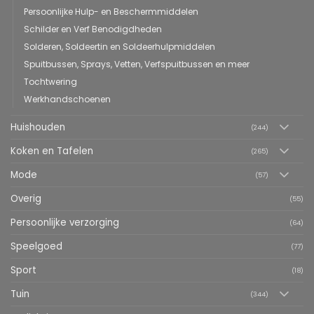
Persoonlijke Hulp- en Beschermmiddelen
Schilder en Verf Benodigdheden
Solderen, Soldeertin en Soldeerhulpmiddelen
Spuitbussen, Sprays, Vetten, Verfspuitbussen en meer
Tochtwering
Werkhandschoenen
Huishouden
(244)
Koken en Tafelen
(265)
Mode
(57)
Overig
(55)
Persoonlijke verzorging
(64)
Speelgoed
(77)
Sport
(18)
Tuin
(344)