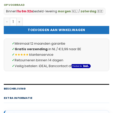
OP VOORRAAD
Binnen
11u 0m 31s
besteld
•
levering
morgen
🇳🇱 /
zaterdag
🇧🇪
Handy - Lijmpistool Vullingen Fluorescerende Kleuren - Lijmpat
TOEVOEGEN AAN WINKELWAGEN
✓
Minimaal 12 maanden garantie
✓
Gratis verzending
in NL / €3,99 naar BE
✓
★★★★★
klantenservice
✓
Retourneren binnen 14 dagen
✓
Veilig betalen: iDEAL, Bancontact of
BESCHRIJVING
EXTRA INFORMATIE