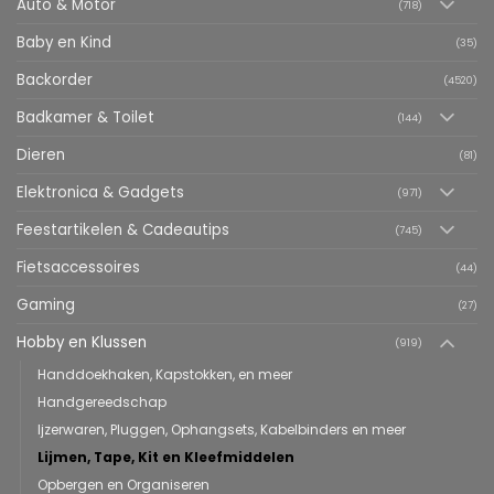
Auto & Motor
(718)
Baby en Kind
(35)
Backorder
(4520)
Badkamer & Toilet
(144)
Dieren
(81)
Elektronica & Gadgets
(971)
Feestartikelen & Cadeautips
(745)
Fietsaccessoires
(44)
Gaming
(27)
Hobby en Klussen
(919)
Handdoekhaken, Kapstokken, en meer
Handgereedschap
Ijzerwaren, Pluggen, Ophangsets, Kabelbinders en meer
Lijmen, Tape, Kit en Kleefmiddelen
Opbergen en Organiseren