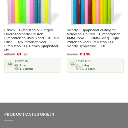
Handy – Lijmpistool Vullingen
Handy – Lijmpistool Vullingen
Fluorescerende Kleuren –
Macaron Kleuren – Lijmpatronen
Lijmpatronen 11MM Rond – 100MM
11MM Rond – 100MM Lang – Lijm
Lang – Lijm Patronen voor
Patronen voor Lijmpistool O.A.
Lijmpistool O.A. Handy Lijmpistool –
Handy Lijmpistool – BPK
BPK
€
13.99
€
11.95
€
13.99
€
11.95
LEVERTIJD
LEVERTIJD
🇳🇱
1 dag
🇳🇱
1 dag
🇧🇪
1–2 dagen
🇧🇪
1–2 dagen
PRODUCTCATEGORIEËN