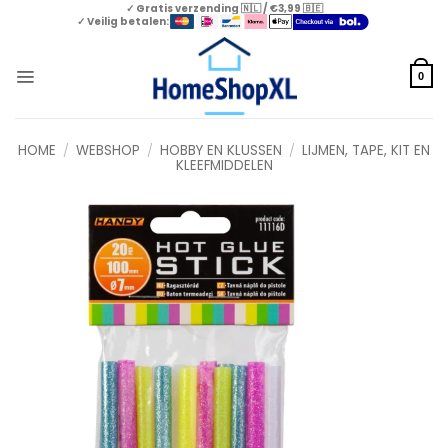
Skip
✓ Gratis verzending 🇳🇱 / €3,99 🇧🇪
✓ Veilig betalen:
to
content
0
HOME
/
WEBSHOP
/
HOBBY EN KLUSSEN
/
LIJMEN, TAPE, KIT EN
KLEEFMIDDELEN