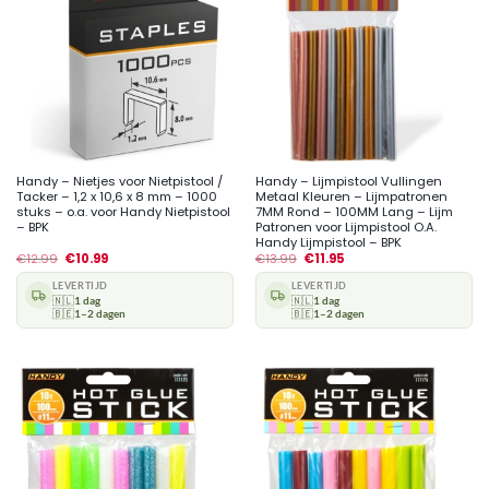
Handy – Nietjes voor Nietpistool /
Handy – Lijmpistool Vullingen
Tacker – 1,2 x 10,6 x 8 mm – 1000
Metaal Kleuren – Lijmpatronen
stuks – o.a. voor Handy Nietpistool
7MM Rond – 100MM Lang – Lijm
– BPK
Patronen voor Lijmpistool O.A.
Handy Lijmpistool – BPK
€
12.99
€
10.99
€
13.99
€
11.95
LEVERTIJD
LEVERTIJD
🇳🇱
1 dag
🇳🇱
1 dag
🇧🇪
1–2 dagen
🇧🇪
1–2 dagen