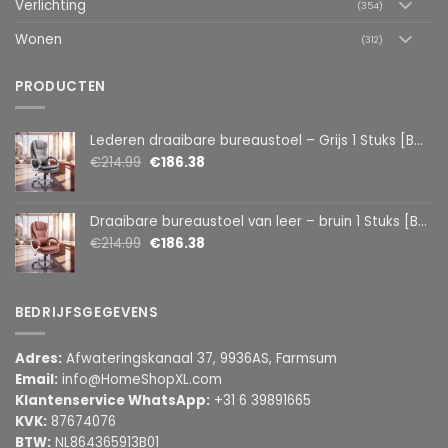
Verlichting
(354)
Wonen
(312)
PRODUCTEN
Lederen draaibare bureaustoel – Grijs 1 Stuks [BMD1107GY]
€
214.99
€
186.38
Draaibare bureaustoel van leer – bruin 1 Stuks [BMD1107BR]
€
214.99
€
186.38
BEDRIJFSGEGEVENS
Adres:
Afwateringskanaal 37, 9936AS, Farmsum
Email:
info@HomeShopXL.com
Klantenservice WhatsApp:
+31 6 39891665
KVK:
87674076
BTW:
NL864365913B01