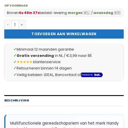
OP VOORRAAD
Binnen
4u 49m 36s
besteld
•
levering
morgen
🇳🇱 /
woensdag
🇧🇪
Handy - Grote Gereedschapsgordel / Gereedschapshouder voor 
TOEVOEGEN AAN WINKELWAGEN
✓
Minimaal 12 maanden garantie
✓
Gratis verzending
in NL / €3,99 naar BE
✓
★★★★★
klantenservice
✓
Retourneren binnen 14 dagen
✓
Veilig betalen: iDEAL, Bancontact of
BESCHRIJVING
Multifunctionele gereedschapsriem van het merk Handy