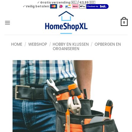
Skip
✓ Gratis verzending 🇳🇱 / €3,99 🇧🇪
✓ Veilig betalen:
to
content
0
HOME
/
WEBSHOP
/
HOBBY EN KLUSSEN
/
OPBERGEN EN
ORGANISEREN