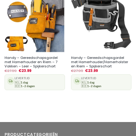
Handy – Gereedschapsgordel
Handy – Gereedschapsgordel
met Hamerhouder en Riem – 7
met Hamerhouder/Hamerholster
Vakken – Leer – Spijkerschort
en Riem – Spijkerschort
€
27.99
€
23.99
€
27.99
€
23.99
LEVERTIJD
LEVERTIJD
🇳🇱
1 dag
🇳🇱
1 dag
🇧🇪
1–2 dagen
🇧🇪
1–2 dagen
PRODUCTCATEGORIEËN