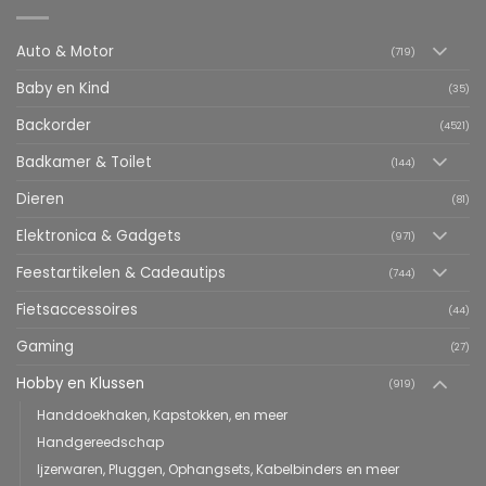
Auto & Motor
(719)
Baby en Kind
(35)
Backorder
(4521)
Badkamer & Toilet
(144)
Dieren
(81)
Elektronica & Gadgets
(971)
Feestartikelen & Cadeautips
(744)
Fietsaccessoires
(44)
Gaming
(27)
Hobby en Klussen
(919)
Handdoekhaken, Kapstokken, en meer
Handgereedschap
Ijzerwaren, Pluggen, Ophangsets, Kabelbinders en meer