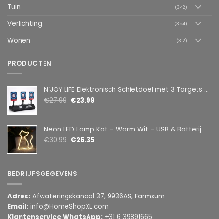
Tuin
(342)
Verlichting
(354)
Wonen
(312)
PRODUCTEN
N’JOY LIFE Elektronisch Schietdoel met 3 Targets – Automatische Reset – Digitaal Scorebord – voor Foam Darts
€
27.99
€
23.99
Neon LED Lamp Kat – Warm Wit – USB & Batterij – Decoratieve Tafellamp voor Kinderkamer – 28,5 x 24,5 cm
€
30.99
€
26.35
BEDRIJFSGEGEVENS
Adres:
Afwateringskanaal 37, 9936AS, Farmsum
Email:
info@HomeShopXL.com
Klantenservice WhatsApp:
+31 6 39891665