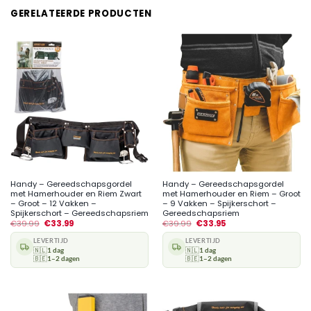
GERELATEERDE PRODUCTEN
Handy – Gereedschapsgordel
Handy – Gereedschapsgordel
met Hamerhouder en Riem Zwart
met Hamerhouder en Riem – Groot
– Groot – 12 Vakken –
– 9 Vakken – Spijkerschort –
Spijkerschort – Gereedschapsriem
Gereedschapsriem
€
39.99
€
33.99
€
39.99
€
33.95
LEVERTIJD
LEVERTIJD
🇳🇱
1 dag
🇳🇱
1 dag
🇧🇪
1–2 dagen
🇧🇪
1–2 dagen