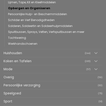
Lijmen, Tape, Kit en Kleefmiddelen
Opbergen en Organiseren
Persoonlijke Hulp- en Beschermmiddelen
Schilder en Verf Benodigdheden
Solderen, Soldeertin en Soldeerhulpmiddelen
Spuitbussen, Sprays, Vetten, Verfspuitbussen en meer
Tochtwering
Werkhandschoenen
Huishouden
(244)
Koken en Tafelen
(265)
Mode
(57)
Overig
(59)
Persoonlijke verzorging
(63)
Speelgoed
(75)
Sport
(18)