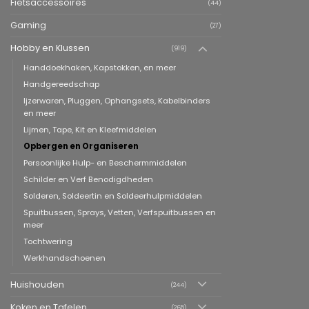
Fietsaccessoires
(44)
Gaming
(27)
Hobby en Klussen
(919)
Handdoekhaken, Kapstokken, en meer
Handgereedschap
Ijzerwaren, Pluggen, Ophangsets, Kabelbinders
en meer
Lijmen, Tape, Kit en Kleefmiddelen
Opbergen en Organiseren
Persoonlijke Hulp- en Beschermmiddelen
Schilder en Verf Benodigdheden
Solderen, Soldeertin en Soldeerhulpmiddelen
Spuitbussen, Sprays, Vetten, Verfspuitbussen en
meer
Tochtwering
Werkhandschoenen
Huishouden
(244)
Koken en Tafelen
(265)