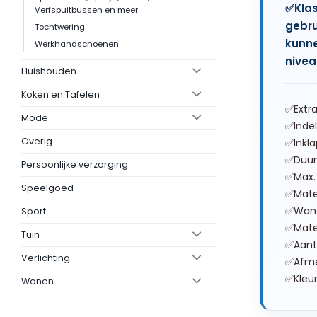
✅Klas
Verfspuitbussen en meer
gebru
Tochtwering
kunne
Werkhandschoenen
nivea
Huishouden
Koken en Tafelen
✅Extra
Mode
✅Indel
Overig
✅Inkl
✅Duur
Persoonlijke verzorging
✅Max. 
Speelgoed
✅Mater
✅Wand
Sport
✅Mate
Tuin
✅Aanta
Verlichting
✅Afme
✅Kleur
Wonen