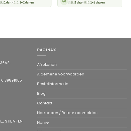
🇱
1 dag
🇧🇪
1–2 dagen
🇳🇱
1 dag
🇧🇪
1–2 dagen
•
•
PAGINA’S
936AS,
Afrekenen
Algemene voorwaarden
1 6 39891665
Bestelinformatie
Blog
Contact
Herroepen / Retour aanmelden
L, STIBAT EN
Home