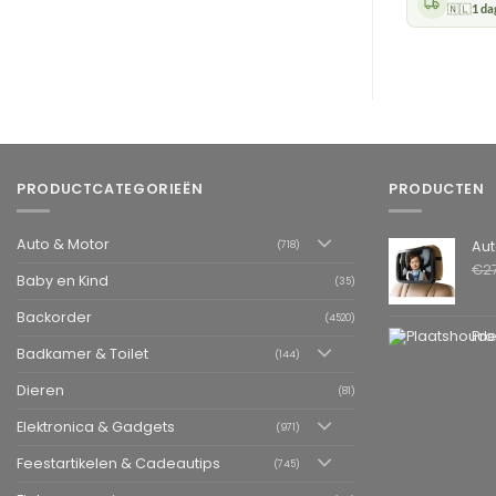
🇳🇱
1 da
PRODUCTCATEGORIEËN
PRODUCTEN
Auto & Motor
Autospiegel ba
(718)
€
2
Baby en Kind
(35)
Backorder
(4520)
Pro
Badkamer & Toilet
(144)
Dieren
(81)
Elektronica & Gadgets
(971)
Feestartikelen & Cadeautips
(745)