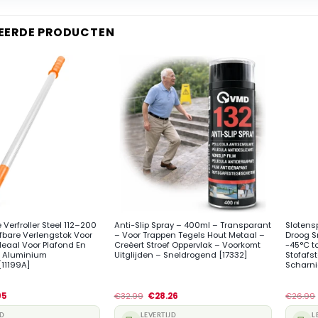
EERDE PRODUCTEN
+
+
Verfroller Steel 112–200
Anti-Slip Spray – 400ml – Transparant
Slotens
fbare Verlengstok Voor
– Voor Trappen Tegels Hout Metaal –
Droog S
Ideaal Voor Plafond En
Creëert Stroef Oppervlak – Voorkomt
-45°C t
 Aluminium
Uitglijden – Sneldrogend [17332]
Stofafs
[11199A]
Scharn
95
€
32.99
€
28.26
€
26.99
JD
LEVERTIJD
L