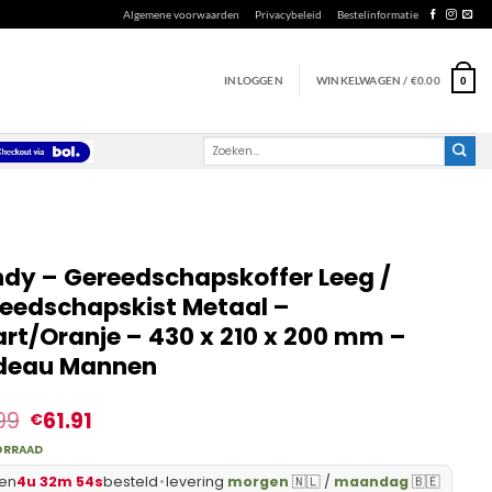
Algemene voorwaarden
Privacybeleid
Bestelinformatie
INLOGGEN
WINKELWAGEN /
€
0.00
0
Zoeken
naar:
dy – Gereedschapskoffer Leeg /
eedschapskist Metaal –
rt/Oranje – 430 x 210 x 200 mm –
deau Mannen
99
61.91
€
ORRAAD
en
4u 32m 53s
besteld
•
levering
morgen
🇳🇱 /
maandag
🇧🇪