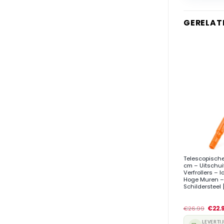
GERELAT
+
Telescopische 
cm – Uitschui
Verfrollers – 
Hoge Muren –
Schildersteel 
€
26.99
€
22.
LEVERTI