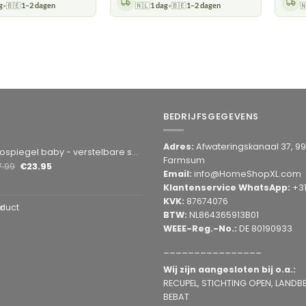
g
🇧🇪
1–2 dagen
🇳🇱
1 dag
🇧🇪
1–2 dagen

•
•
BEDRIJFSGEGEVENS
Adres:
Afwateringskanaal 37, 9
by - verstelbare spiegel hoofdsteun achterbank - veiligheidsspiegel - baby en kids - 19 x 30cm - 360 graden draaibaar - zwart
Farmsum
7.99
€
23.95
Email:
info@HomeShopXL.com
Klantenservice WhatsApp:
+3
KVK:
87674076
duct
BTW:
NL864365913B01
WEEE-Reg.-No.:
DE 80190933
________________
Wij zijn aangesloten bij o.a.:
RECUPEL, STICHTING OPEN, LANDBEL
BEBAT