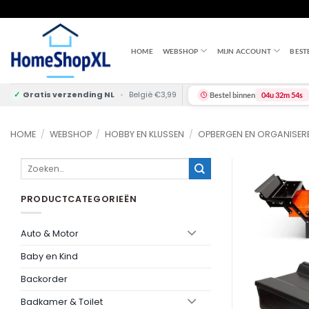
Skip
to
content
HOME
WEBSHOP
MIJN ACCOUNT
BEST
✓
Gratis verzending NL
•
België €3,99
Bestel binnen
04u 32m 54s
HOME
/
WEBSHOP
/
HOBBY EN KLUSSEN
/
OPBERGEN EN ORGANISER
Zoeken
naar:
PRODUCTCATEGORIEËN
Auto & Motor
Baby en Kind
Backorder
Badkamer & Toilet