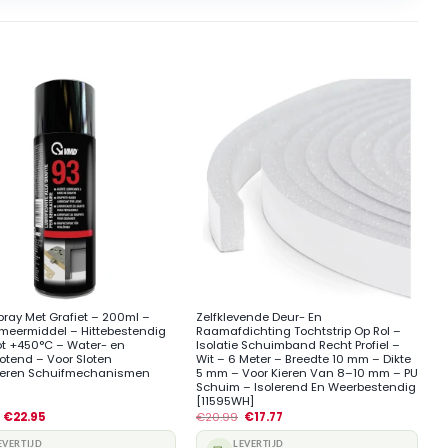
+
pray Met Grafiet – 200ml –
Zelfklevende Deur- En
meermiddel – Hittebestendig
Raamafdichting Tochtstrip Op Rol –
ot +450°C – Water- en
Isolatie Schuimband Recht Profiel –
totend – Voor Sloten
Wit – 6 Meter – Breedte 10 mm – Dikte
ieren Schuifmechanismen
5 mm – Voor Kieren Van 8–10 mm – PU
Schuim – Isolerend En Weerbestendig
[11595WH]
€
22.95
€
20.99
€
17.77
EVERTIJD
LEVERTIJD