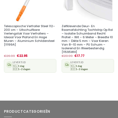
Telescopische Verfroller Steel 112–
Zelfklevende Deur- En
200 cm – Uitschuifbare
Raamafdichting Tochtstrip Op Rol
Verlengstok Voor Verfrollers –
– Isolatie Schuimband Recht
Ideaal Voor Plafond En Hoge
Profiel – Wit – 6 Meter – Breedte 10
Muren – Aluminium Schildersteel
mm – Dikte 5 mm – Voor Kieren
[11199A]
Van 8–10 mm – PU Schuim –
Isolerend En Weerbestendig
[11595WH]
€
26.99
€
22.95
€
20.99
€
17.77
LEVERTIJD
LEVERTIJD
🇳🇱
1 dag
🇳🇱
1 dag
🇧🇪
1–2 dagen
🇧🇪
1–2 dagen
PRODUCTCATEGORIEËN