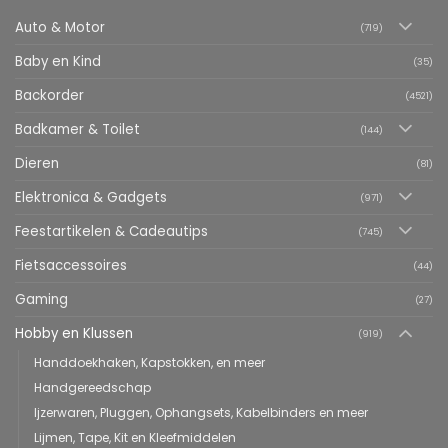
Auto & Motor
(719)
Baby en Kind
(35)
Backorder
(4521)
Badkamer & Toilet
(144)
Dieren
(81)
Elektronica & Gadgets
(971)
Feestartikelen & Cadeautips
(745)
Fietsaccessoires
(44)
Gaming
(27)
Hobby en Klussen
(919)
Handdoekhaken, Kapstokken, en meer
Handgereedschap
Ijzerwaren, Pluggen, Ophangsets, Kabelbinders en meer
Lijmen, Tape, Kit en Kleefmiddelen