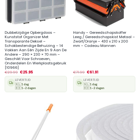
Dubbelzijdige Opbergdoos –
Handy – Gereedschapskoffer
Kunststof Organizer Met
Leeg / Gereedschapskist Metaal –
Transparante Deksel –
Zwart/Oranje – 430 x 210 x 200
Schokbestendige Behuizing – 14
mm – Cadeau Mannen
Vakken Aan Eén Zijde En 9 Aan De
Andere – 290 × 230 × 70 mm –
Geschikt Voor Schroeven,
Onderdelen En Werkplaatsgebruik
[10966]
€
29.99
€
25.95
€
71.99
€
61.91
LEVERTIJD
LEVERTIJD
🇳🇱
1 dag
🇳🇱
1 dag
🇧🇪
1–2 dagen
🇧🇪
1–2 dagen