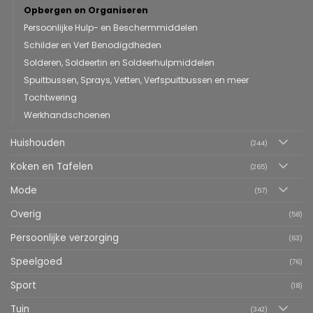
Opbergen en Organiseren
Persoonlijke Hulp- en Beschermmiddelen
Schilder en Verf Benodigdheden
Solderen, Soldeertin en Soldeerhulpmiddelen
Spuitbussen, Sprays, Vetten, Verfspuitbussen en meer
Tochtwering
Werkhandschoenen
Huishouden
(244)
Koken en Tafelen
(265)
Mode
(57)
Overig
(58)
Persoonlijke verzorging
(63)
Speelgoed
(76)
Sport
(18)
Tuin
(342)