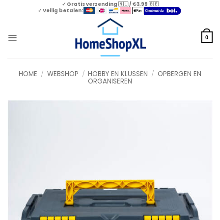
Skip
✓ Gratis verzending 🇳🇱 / €3,99 🇧🇪
✓ Veilig betalen:
to
content
0
HOME
/
WEBSHOP
/
HOBBY EN KLUSSEN
/
OPBERGEN EN
ORGANISEREN