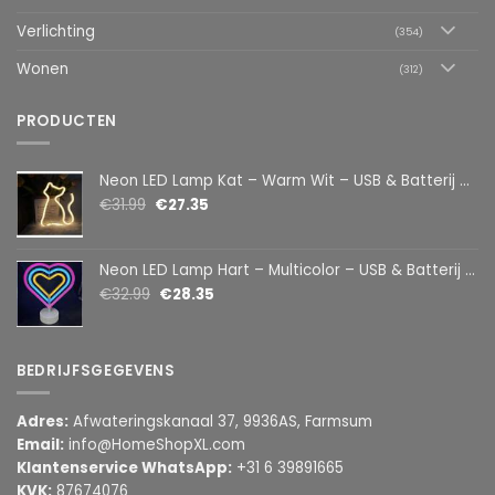
Verlichting
(354)
Wonen
(312)
PRODUCTEN
Neon LED Lamp Kat – Warm Wit – USB & Batterij – Decoratieve Tafellamp voor Kinderkamer – 28,5 x 24,5 cm
€
31.99
€
27.35
Neon LED Lamp Hart – Multicolor – USB & Batterij – Hartvormige Sfeerlamp – Kinderkamer & Slaapkamer – 25,2 x 23 cm
€
32.99
€
28.35
BEDRIJFSGEGEVENS
Adres:
Afwateringskanaal 37, 9936AS, Farmsum
Email:
info@HomeShopXL.com
Klantenservice WhatsApp:
+31 6 39891665
KVK:
87674076