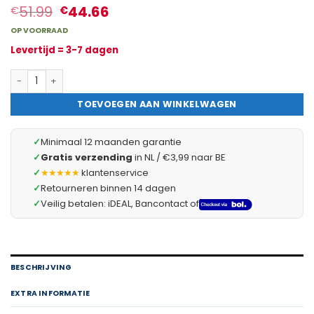
51.99
44.66
€
€
OP VOORRAAD
Levertijd = 3-7 dagen
Sorteerbare Stapelbare Gereedschapskoffer “S” – Koppelbare K
TOEVOEGEN AAN WINKELWAGEN
✓
Minimaal 12 maanden garantie
✓
Gratis verzending
in NL / €3,99 naar BE
✓
★★★★★
klantenservice
✓
Retourneren binnen 14 dagen
✓
Veilig betalen: iDEAL, Bancontact of
BESCHRIJVING
EXTRA INFORMATIE