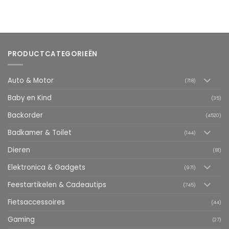
PRODUCTCATEGORIEËN
Auto & Motor
(718)
Baby en Kind
(35)
Backorder
(4520)
Badkamer & Toilet
(144)
Dieren
(81)
Elektronica & Gadgets
(971)
Feestartikelen & Cadeautips
(745)
Fietsaccessoires
(44)
Gaming
(27)