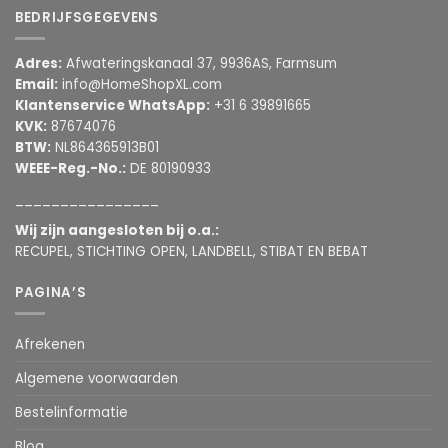
BEDRIJFSGEGEVENS
Adres:
Afwateringskanaal 37, 9936AS, Farmsum
Email:
info@HomeShopXL.com
Klantenservice WhatsApp:
+31 6 39891665
KVK:
87674076
BTW:
NL864365913B01
WEEE-Reg.-No.:
DE 80190933
________________
Wij zijn aangesloten bij o.a.:
RECUPEL, STICHTING OPEN, LANDBELL, STIBAT EN BEBAT
PAGINA’S
Afrekenen
Algemene voorwaarden
Bestelinformatie
Blog