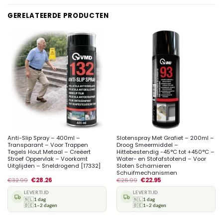
GERELATEERDE PRODUCTEN
Anti-Slip Spray – 400ml –
Slotenspray Met Grafiet – 200ml –
Transparant – Voor Trappen
Droog Smeermiddel –
Tegels Hout Metaal – Creëert
Hittebestendig -45°C tot +450°C –
Stroef Oppervlak – Voorkomt
Water- en Stofafstotend – Voor
Uitglijden – Sneldrogend [17332]
Sloten Scharnieren
Schuifmechanismen
€
32.99
€
28.26
€
26.99
€
22.95
LEVERTIJD
LEVERTIJD
🇳🇱
1 dag
🇳🇱
1 dag
🇧🇪
1–2 dagen
🇧🇪
1–2 dagen