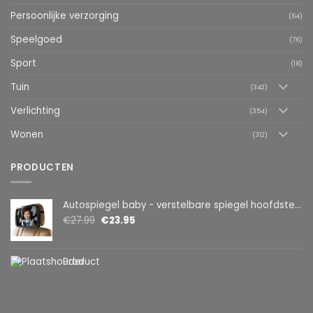
Persoonlijke verzorging
(64)
Speelgoed
(76)
Sport
(18)
Tuin
(342)
Verlichting
(354)
Wonen
(312)
PRODUCTEN
Autospiegel baby - verstelbare spiegel hoofdsteun achterbank - veiligheidsspiegel - baby en kids - 19 x 30cm - 360 graden draaibaar - zwart
€
27.99
€
23.95
Product