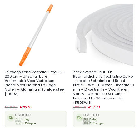
Telescopische Verfroller Steel 112–
Zelfklevende Deur- En
200 cm – Uitschuifbare
Raamafdichting Tochtstrip Op Rol
Verlengstok Voor Verfrollers –
– Isolatie Schuimband Recht
Ideaal Voor Plafond En Hoge
Profiel – Wit – 6 Meter – Breedte 10
Muren – Aluminium Schildersteel
mm – Dikte 5 mm – Voor Kieren
[11199A]
Van 8–10 mm – PU Schuim –
Isolerend En Weerbestendig
[11595WH]
€
26.99
€
22.95
€
20.99
€
17.77
LEVERTIJD
LEVERTIJD
🇳🇱
1 dag
🇳🇱
1 dag
🇧🇪
1–2 dagen
🇧🇪
1–2 dagen