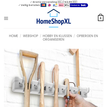
Skip
✓ Gratis verzending 🇳🇱 / €3,99 🇧🇪
✓ Veilig betalen:
to
content
0
HOME
/
WEBSHOP
/
HOBBY EN KLUSSEN
/
OPBERGEN EN
ORGANISEREN