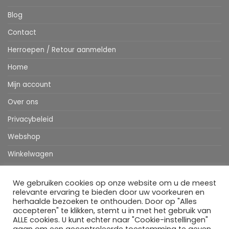
Blog
Contact
Herroepen / Retour aanmelden
Home
Mijn account
Over ons
Privacybeleid
Webshop
Winkelwagen
We gebruiken cookies op onze website om u de meest
Stripe
MasterCard
IDeal
Bancontact
Klarna
Apple
Visa
relevante ervaring te bieden door uw voorkeuren en
Pay
herhaalde bezoeken te onthouden. Door op "Alles
accepteren" te klikken, stemt u in met het gebruik van
HOME
WEBSHOP
MIJN ACCOUNT
BESTELINFORMATIE
OVER ONS
BLOG
CONTACT
ALLE cookies. U kunt echter naar "Cookie-instellingen"