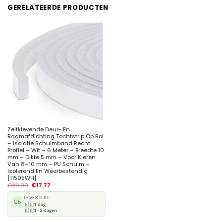
GERELATEERDE PRODUCTEN
Zelfklevende Deur- En
Raamafdichting Tochtstrip Op Rol
– Isolatie Schuimband Recht
Profiel – Wit – 6 Meter – Breedte 10
mm – Dikte 5 mm – Voor Kieren
Van 8–10 mm – PU Schuim –
Isolerend En Weerbestendig
[11595WH]
€
20.99
€
17.77
LEVERTIJD
🇳🇱
1 dag
🇧🇪
1–2 dagen