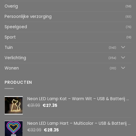
Overig
(58)
Persoonlijke verzorging
(63)
Speelgoed
(76)
Sport
(18)
Tuin
(342)
Verlichting
(354)
Wonen
(312)
PRODUCTEN
Neon LED Lamp Kat – Warm Wit – USB & Batterij – Decoratieve Tafellamp voor Kinderkamer – 28,5 x 24,5 cm
€
31.99
€
27.35
Neon LED Lamp Hart – Multicolor – USB & Batterij – Hartvormige Sfeerlamp – Kinderkamer & Slaapkamer – 25,2 x 23 cm
€
32.99
€
28.35