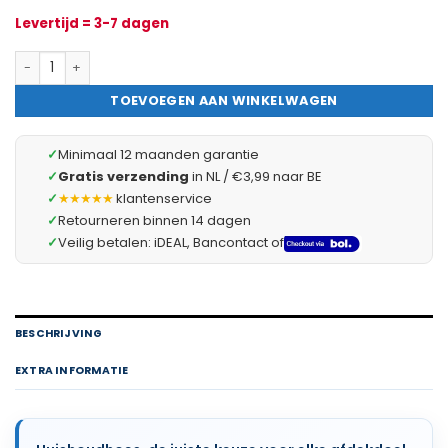
Levertijd = 3-7 dagen
Afdekfolie Schilderen / Verven HDPE Sterk 10 Micron – 4 × 5 m 
TOEVOEGEN AAN WINKELWAGEN
✓
Minimaal 12 maanden garantie
✓
Gratis verzending
in NL / €3,99 naar BE
✓
★★★★★
klantenservice
✓
Retourneren binnen 14 dagen
✓
Veilig betalen: iDEAL, Bancontact of
BESCHRIJVING
EXTRA INFORMATIE