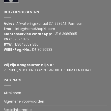
BEDRIJFSGEGEVENS
Adres:
Afwateringskanaal 37, 9936AS, Farmsum
Email:
info@HomeShopXL.com
Klantenservice WhatsApp:
+31 6 39891665
KVK:
87674076
BTW:
NL864365913B01
WEEE-Reg.-No.:
DE 80190933
________________
Wij zijn aangesloten bij o.a.:
RECUPEL, STICHTING OPEN, LANDBELL, STIBAT EN BEBAT
PAGINA’S
Afrekenen
Algemene voorwaarden
Bestelinformatie