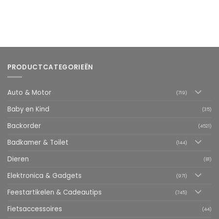
PRODUCTCATEGORIEËN
Auto & Motor
(719)
Baby en Kind
(35)
Backorder
(4521)
Badkamer & Toilet
(144)
Dieren
(81)
Elektronica & Gadgets
(971)
Feestartikelen & Cadeautips
(745)
Fietsaccessoires
(44)