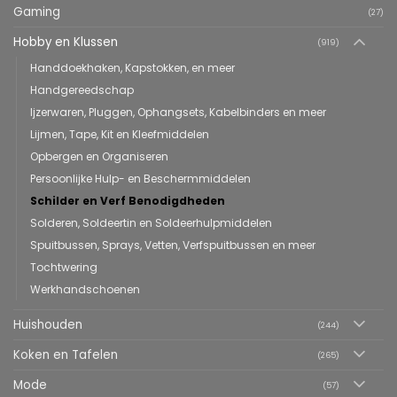
Gaming
(27)
Hobby en Klussen
(919)
Handdoekhaken, Kapstokken, en meer
Handgereedschap
Ijzerwaren, Pluggen, Ophangsets, Kabelbinders en meer
Lijmen, Tape, Kit en Kleefmiddelen
Opbergen en Organiseren
Persoonlijke Hulp- en Beschermmiddelen
Schilder en Verf Benodigdheden
Solderen, Soldeertin en Soldeerhulpmiddelen
Spuitbussen, Sprays, Vetten, Verfspuitbussen en meer
Tochtwering
Werkhandschoenen
Huishouden
(244)
Koken en Tafelen
(265)
Mode
(57)