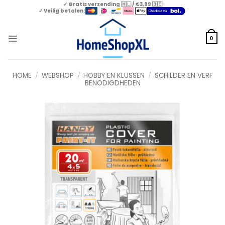
Skip
✓ Gratis verzending 🇳🇱 / €3,99 🇧🇪
✓ Veilig betalen:
to
content
0
HOME
/
WEBSHOP
/
HOBBY EN KLUSSEN
/
SCHILDER EN VERF
BENODIGDHEDEN