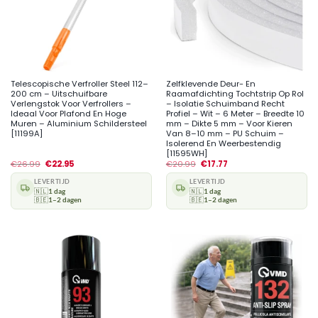
Telescopische Verfroller Steel 112–
Zelfklevende Deur- En
200 cm – Uitschuifbare
Raamafdichting Tochtstrip Op Rol
Verlengstok Voor Verfrollers –
– Isolatie Schuimband Recht
Ideaal Voor Plafond En Hoge
Profiel – Wit – 6 Meter – Breedte 10
Muren – Aluminium Schildersteel
mm – Dikte 5 mm – Voor Kieren
[11199A]
Van 8–10 mm – PU Schuim –
Isolerend En Weerbestendig
[11595WH]
€
26.99
€
22.95
€
20.99
€
17.77
LEVERTIJD
LEVERTIJD
🇳🇱
1 dag
🇳🇱
1 dag
🇧🇪
1–2 dagen
🇧🇪
1–2 dagen