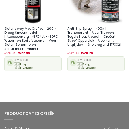
Slotenspray Met Grafiet – 200ml –
Anti-Slip Spray – 400ml –
Droog Smeermiddel –
Transparant – Voor Trappen
Hittebestendig -45°C tot +450°C –
Tegels Hout Metaal – Creëert
Water- en Stofafstotend – Voor
Stroef Oppervlak – Voorkomt
Sloten Scharnieren
Uitglijden – Sneldrogend [17332]
Schuifmechanismen
€
26.99
€
22.95
€
32.99
€
28.26
LEVERTIJD
LEVERTIJD
🇳🇱
1 dag
🇳🇱
1 dag
🇧🇪
1–2 dagen
🇧🇪
1–2 dagen
PRODUCTCATEGORIEËN
Auto & Motor
(718)