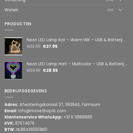
Wonen
(312)
PRODUCTEN
Neon LED Lamp Kat – Warm Wit – USB & Batterij – Decoratieve Tafellamp voor Kinderkamer – 28,5 x 24,5 cm
€
32.99
€
27.95
Neon LED Lamp Hart – Multicolor – USB & Batterij – Hartvormige Sfeerlamp – Kinderkamer & Slaapkamer – 25,2 x 23 cm
€
33.99
€
28.95
BEDRIJFSGEGEVENS
Adres:
Afwateringskanaal 37, 9936AS, Farmsum
Email:
info@HomeShopXL.com
Klantenservice WhatsApp:
+31 6 39891665
KVK:
87674076
BTW:
NL864365913B01