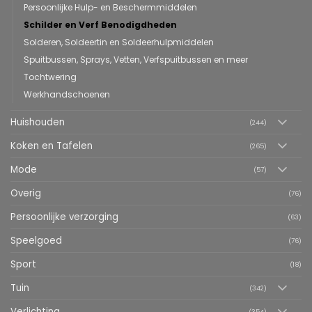
Persoonlijke Hulp- en Beschermmiddelen
Schilder en Verf Benodigdheden
Solderen, Soldeertin en Soldeerhulpmiddelen
Spuitbussen, Sprays, Vetten, Verfspuitbussen en meer
Tochtwering
Werkhandschoenen
Huishouden
(244)
Koken en Tafelen
(265)
Mode
(57)
Overig
(76)
Persoonlijke verzorging
(63)
Speelgoed
(76)
Sport
(18)
Tuin
(342)
Verlichting
(354)