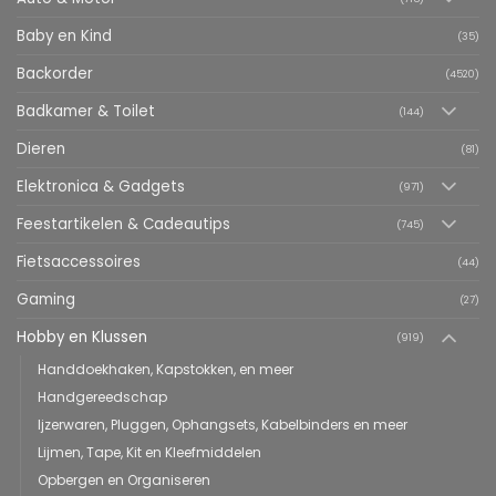
Baby en Kind
(35)
Backorder
(4520)
Badkamer & Toilet
(144)
Dieren
(81)
Elektronica & Gadgets
(971)
Feestartikelen & Cadeautips
(745)
Fietsaccessoires
(44)
Gaming
(27)
Hobby en Klussen
(919)
Handdoekhaken, Kapstokken, en meer
Handgereedschap
Ijzerwaren, Pluggen, Ophangsets, Kabelbinders en meer
Lijmen, Tape, Kit en Kleefmiddelen
Opbergen en Organiseren