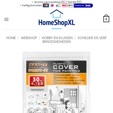
Skip
✓ Gratis verzending 🇳🇱 / €3,99 🇧🇪
✓ Veilig betalen:
to
content
0
HOME
/
WEBSHOP
/
HOBBY EN KLUSSEN
/
SCHILDER EN VERF
BENODIGDHEDEN