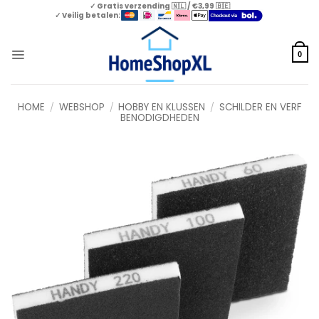
Skip
✓ Gratis verzending 🇳🇱 / €3,99 🇧🇪
✓ Veilig betalen:
to
content
0
HOME
/
WEBSHOP
/
HOBBY EN KLUSSEN
/
SCHILDER EN VERF
BENODIGDHEDEN