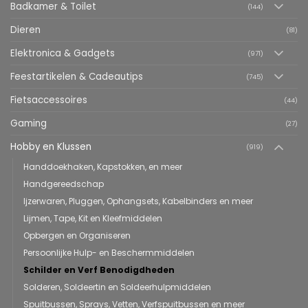
Badkamer & Toilet
(144)
Dieren
(81)
Elektronica & Gadgets
(971)
Feestartikelen & Cadeautips
(745)
Fietsaccessoires
(44)
Gaming
(27)
Hobby en Klussen
(919)
Handdoekhaken, Kapstokken, en meer
Handgereedschap
Ijzerwaren, Pluggen, Ophangsets, Kabelbinders en meer
Lijmen, Tape, Kit en Kleefmiddelen
Opbergen en Organiseren
Persoonlijke Hulp- en Beschermmiddelen
Schilder en Verf Benodigdheden
Solderen, Soldeertin en Soldeerhulpmiddelen
Spuitbussen, Sprays, Vetten, Verfspuitbussen en meer