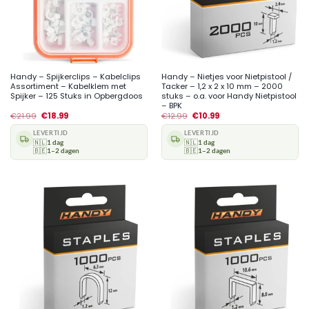
Handy – Spijkerclips – Kabelclips
Handy – Nietjes voor Nietpistool /
Assortiment – Kabelklem met
Tacker – 1,2 x 2 x 10 mm – 2000
Spijker – 125 Stuks in Opbergdoos
stuks – o.a. voor Handy Nietpistool
– BPK
€
21.99
€
18.99
€
12.99
€
10.99
LEVERTIJD
LEVERTIJD
🇳🇱
1 dag
🇳🇱
1 dag
🇧🇪
1–2 dagen
🇧🇪
1–2 dagen