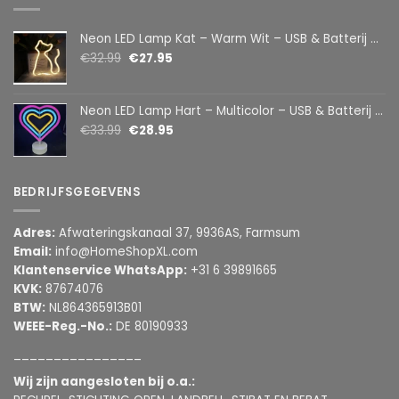
Neon LED Lamp Kat – Warm Wit – USB & Batterij – Decoratieve Tafellamp voor Kinderkamer – 28,5 x 24,5 cm
€
32.99
€
27.95
Neon LED Lamp Hart – Multicolor – USB & Batterij – Hartvormige Sfeerlamp – Kinderkamer & Slaapkamer – 25,2 x 23 cm
€
33.99
€
28.95
BEDRIJFSGEGEVENS
Adres:
Afwateringskanaal 37, 9936AS, Farmsum
Email:
info@HomeShopXL.com
Klantenservice WhatsApp:
+31 6 39891665
KVK:
87674076
BTW:
NL864365913B01
WEEE-Reg.-No.:
DE 80190933
________________
Wij zijn aangesloten bij o.a.: