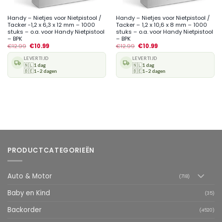
Handy – Nietjes voor Nietpistool /
Handy – Nietjes voor Nietpistool /
Tacker -1,2 x 6,3 x 12 mm – 1000
Tacker – 1,2 x 10,6 x 8 mm – 1000
stuks – o.a. voor Handy Nietpistool
stuks – o.a. voor Handy Nietpistool
– BPK
– BPK
€
12.99
€
10.99
€
12.99
€
10.99
LEVERTIJD
LEVERTIJD
🇳🇱
1 dag
🇳🇱
1 dag
🇧🇪
1–2 dagen
🇧🇪
1–2 dagen
PRODUCTCATEGORIEËN
Auto & Motor
(718)
Baby en Kind
(35)
Backorder
(4520)