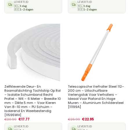
LEVERTIJD
LEVERTIJD
🇳🇱
1 dag
🇳🇱
1 dag
🇧🇪
1–2 dagen
🇧🇪
1–2 dagen
Zelfklevende Deur- En
Telescopische Verfroller Steel 112–
Raamafdichting Tochtstrip Op Rol
200 cm – Uitschuifbare
– Isolatie Schuimband Recht
Verlengstok Voor Verfrollers –
Profiel – Wit – 6 Meter – Breedte 10
Ideaal Voor Plafond En Hoge
mm – Dikte 5 mm – Voor Kieren
Muren – Aluminium Schildersteel
Van 8–10 mm – PU Schuim –
[11199A]
Isolerend En Weerbestendig
[11595WH]
€
20.99
€
17.77
€
26.99
€
22.95
LEVERTIJD
LEVERTIJD