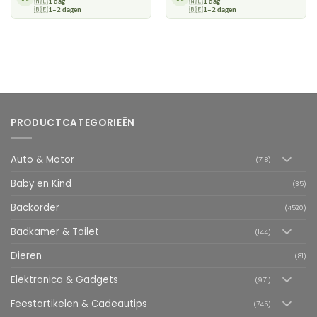
🇳🇱
1 dag
🇳🇱
1 dag
🇧🇪
1–2 dagen
🇧🇪
1–2 dagen
PRODUCTCATEGORIEËN
Auto & Motor
(718)
Baby en Kind
(35)
Backorder
(4520)
Badkamer & Toilet
(144)
Dieren
(81)
Elektronica & Gadgets
(971)
Feestartikelen & Cadeautips
(745)