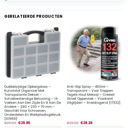
GERELATEERDE PRODUCTEN
Dubbelzijdige Opbergdoos –
Anti-Slip Spray – 400ml –
Kunststof Organizer Met
Transparant – Voor Trappen
Transparante Deksel –
Tegels Hout Metaal – Creëert
Schokbestendige Behuizing – 14
Stroef Oppervlak – Voorkomt
Vakken Aan Eén Zijde En 9 Aan De
Uitglijden – Sneldrogend [17332]
Andere – 290 × 230 × 70 mm –
Geschikt Voor Schroeven,
Onderdelen En Werkplaatsgebruik
[10966]
€
29.99
€
25.95
€
32.99
€
28.26