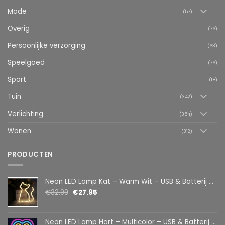
Mode
(57)
Overig
(76)
Persoonlijke verzorging
(63)
Speelgoed
(76)
Sport
(18)
Tuin
(342)
Verlichting
(354)
Wonen
(312)
PRODUCTEN
Neon LED Lamp Kat – Warm Wit – USB & Batterij – Decoratieve Tafellamp voor Kinderkamer – 28,5 x 24,5 cm
€
32.99
€
27.95
Neon LED Lamp Hart – Multicolor – USB & Batterij – Hartvormige Sfeerlamp – Kinderkamer & Slaapkamer – 25,2 x 23 cm