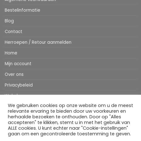
Bestelinformatie
Blog
Contact
Herroepen / Retour aanmelden
Home
Mijn account
Over ons
Privacybeleid
Webshop
We gebruiken cookies op onze website om u de meest
Winkelwagen
relevante ervaring te bieden door uw voorkeuren en
herhaalde bezoeken te onthouden. Door op "Alles
accepteren" te klikken, stemt u in met het gebruik van
ALLE cookies. U kunt echter naar "Cookie-instellingen"
Stripe
MasterCard
IDeal
Bancontact
Klarna
Apple
Visa
gaan om een gecontroleerde toestemming te geven.
Pay
HOME
WEBSHOP
MIJN ACCOUNT
BESTELINFORMATIE
OVER ONS
BLOG