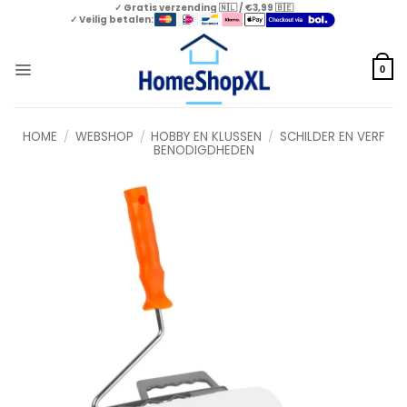
Skip
✓ Gratis verzending 🇳🇱 / €3,99 🇧🇪
✓ Veilig betalen:
to
content
0
HOME
/
WEBSHOP
/
HOBBY EN KLUSSEN
/
SCHILDER EN VERF
BENODIGDHEDEN