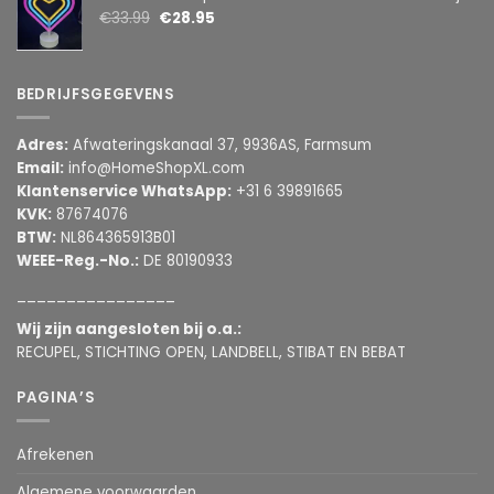
€
33.99
€
28.95
BEDRIJFSGEGEVENS
Adres:
Afwateringskanaal 37, 9936AS, Farmsum
Email:
info@HomeShopXL.com
Klantenservice WhatsApp:
+31 6 39891665
KVK:
87674076
BTW:
NL864365913B01
WEEE-Reg.-No.:
DE 80190933
________________
Wij zijn aangesloten bij o.a.:
RECUPEL, STICHTING OPEN, LANDBELL, STIBAT EN BEBAT
PAGINA’S
Afrekenen
Algemene voorwaarden