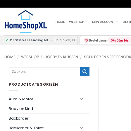
Skip
to
content
HOME
WEBSHOP
MIJN ACCOUNT
BEST
✓
Gratis verzending NL
•
België €3,99
Bestel binnen
07u 58m 15s
HOME
/
WEBSHOP
/
HOBBY EN KLUSSEN
/
SCHILDER EN VERF BENOD
Zoeken
naar:
PRODUCTCATEGORIEËN
Auto & Motor
Baby en Kind
Backorder
Badkamer & Toilet