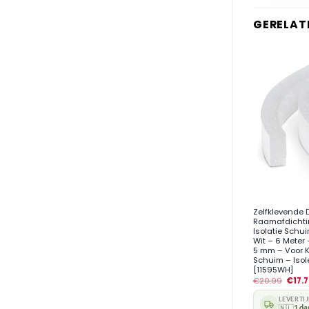
GERELAT
+
Zelfklevende 
Raamafdichtin
Isolatie Schu
Wit – 6 Meter
5 mm – Voor 
Schuim – Iso
[11595WH]
€
20.99
€
17.
LEVERTI
🇳🇱
1 da