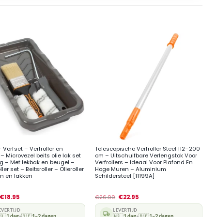
+
Verfset – Verfroller en
Telescopische Verfroller Steel 112–200
– Microvezel beits olie lak set
cm – Uitschuifbare Verlengstok Voor
ig – Met lekbak en beugel –
Verfrollers – Ideaal Voor Plafond En
ller set – Beitsroller – Olieroller
Hoge Muren – Aluminium
en en lakken
Schildersteel [11199A]
€
18.95
€
26.99
€
22.95
EVERTIJD
LEVERTIJD
🇱
1 dag
🇧🇪
1–2 dagen
🇳🇱
1 dag
🇧🇪
1–2 dagen
•
•