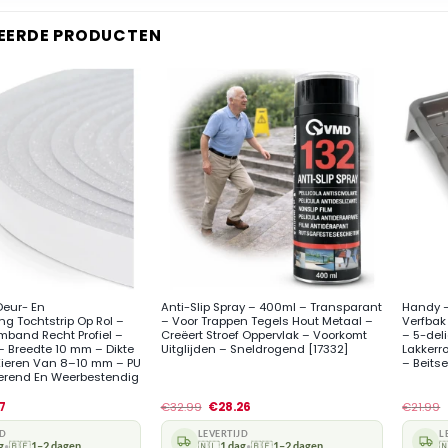
EERDE PRODUCTEN
+
+
Deur- En
Anti-Slip Spray – 400ml – Transparant
Handy – 
g Tochtstrip Op Rol –
– Voor Trappen Tegels Hout Metaal –
Verfbak 
imband Recht Profiel –
Creëert Stroef Oppervlak – Voorkomt
– 5-del
 – Breedte 10 mm – Dikte
Uitglijden – Sneldrogend [17332]
Lakkerro
Kieren Van 8–10 mm – PU
– Beits
lerend En Weerbestendig
77
€
32.99
€
28.26
€
21.99
JD
LEVERTIJD
L
g
🇧🇪
1–2 dagen
🇳🇱
1 dag
🇧🇪
1–2 dagen

•
•