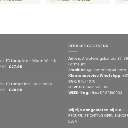
BEDRIJFSGEGEVENS
Adres:
Afwateringskanaal 37, 9
amp Kat – Warm Wit – USB & Batterij – Decoratieve Tafellamp voor Kinderkamer – 28,5 x 24,5 cm
Farmsum
2.99
€
27.95
Email:
info@HomeShopXL.com
Klantenservice WhatsApp:
+3
KVK:
87674076
mp Hart – Multicolor – USB & Batterij – Hartvormige Sfeerlamp – Kinderkamer & Slaapkamer – 25,2 x 23 cm
BTW:
NL864365913B01
3.99
€
28.95
WEEE-Reg.-No.:
DE 80190933
________________
Wij zijn aangesloten bij o.a.:
RECUPEL, STICHTING OPEN, LANDBEL
BEBAT