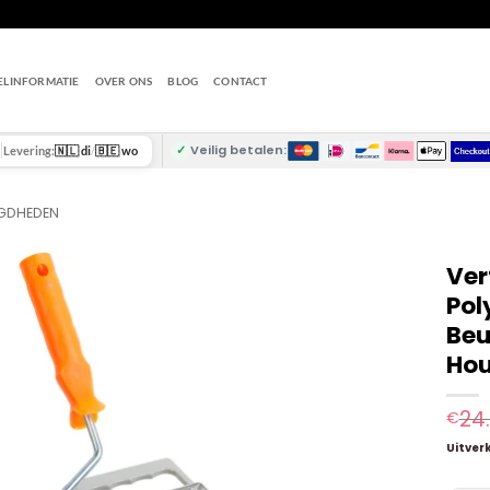
ELINFORMATIE
OVER ONS
BLOG
CONTACT
✓
Veilig betalen:
Levering:
🇳🇱 di
/
🇧🇪 wo
IGDHEDEN
Ver
Pol
Beu
Hou
24
€
Uitver