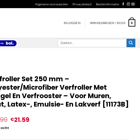
Algemene voorwaarden
Privacybeleid
Bestelinformatie
INLOGGEN
WINKELWAGEN /
€
0.00
0
Zoeken
naar:
froller Set 250 mm –
yester/Microfiber Verfroller Met
gel En Verfrooster – Voor Muren,
t, Latex-, Emulsie- En Lakverf [11173B]
.99
21.59
€
kocht