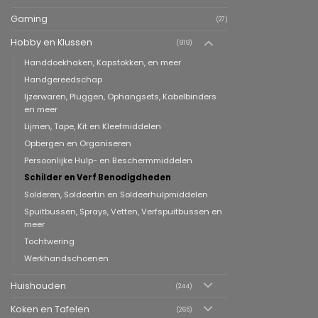
Gaming
(27)
Hobby en Klussen
(919)
Handdoekhaken, Kapstokken, en meer
Handgereedschap
Ijzerwaren, Pluggen, Ophangsets, Kabelbinders
en meer
Lijmen, Tape, Kit en Kleefmiddelen
Opbergen en Organiseren
Persoonlijke Hulp- en Beschermmiddelen
Schilder en Verf Benodigdheden
Solderen, Soldeertin en Soldeerhulpmiddelen
Spuitbussen, Sprays, Vetten, Verfspuitbussen en
meer
Tochtwering
Werkhandschoenen
Huishouden
(244)
Koken en Tafelen
(265)