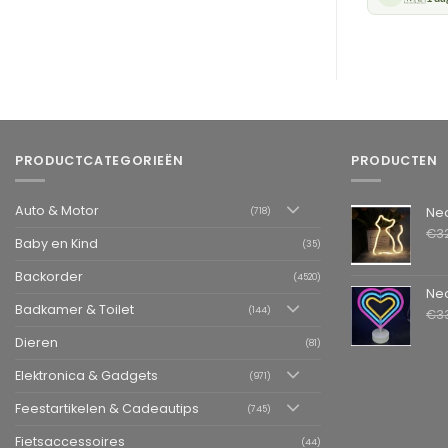
PRODUCTCATEGORIEËN
PRODUCTEN
Auto & Motor
Neon LED L
(718)
€
3
Baby en Kind
(35)
Backorder
(4520)
Neon LED La
Badkamer & Toilet
(144)
€
3
Dieren
(81)
Elektronica & Gadgets
(971)
Feestartikelen & Cadeautips
(745)
Fietsaccessoires
(44)