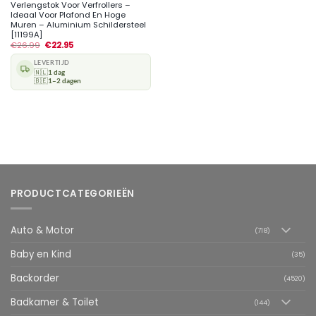
Verlengstok Voor Verfrollers –
Ideaal Voor Plafond En Hoge
Muren – Aluminium Schildersteel
[11199A]
€
26.99
€
22.95
LEVERTIJD
🇳🇱
1 dag
🇧🇪
1–2 dagen
PRODUCTCATEGORIEËN
Auto & Motor
(718)
Baby en Kind
(35)
Backorder
(4520)
Badkamer & Toilet
(144)