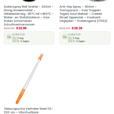
Slotenspray Met Grafiet – 200ml –
Anti-Slip Spray – 400ml –
Droog Smeermiddel –
Transparant – Voor Trappen
Hittebestendig -45°C tot +450°C –
Tegels Hout Metaal – Creëert
Water- en Stofafstotend – Voor
Stroef Oppervlak – Voorkomt
Sloten Scharnieren
Uitglijden – Sneldrogend [17332]
Schuifmechanismen
€
26.99
€
22.95
€
32.99
€
28.26
LEVERTIJD
LEVERTIJD
🇳🇱
1 dag
🇳🇱
1 dag
🇧🇪
1–2 dagen
🇧🇪
1–2 dagen
Telescopische Verfroller Steel 112–
200 cm – Uitschuifbare