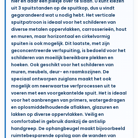
hier en daar een plekje over te slaan. U kunt kiezen
uit 3 spuitstanden op de spuitkop, dus u vindt
gegarandeerd wat u nodig hebt. Het verticale
spuitpatroon is ideaal voor het schilderen van
diverse metalen oppervlakken, carrosserieën, hout
en muren, maar horizontaal en cirkelvormig
spuiten is ook mogelijk. Dit laatste, met zijn
geconcentreerde verfspuiting, is bedoeld voor het
schilderen van moeilijk bereikbare plekken en
hoeken. Ook geschikt voor het schilderen van
muren, meubels, deur- en raamkozijnen. De
speciaal ontworpen zuiglans maakt het ook
mogelijk om neerwaartse verfprocessen uit te
voeren met een voorgekantelde spuit. Het is ideaal
voor het aanbrengen van primers, watergedragen
en oplosmiddelhoudende aflakken, glazuren en
lakken op diverse oppervlakken. Veilig en
comfortabel in gebruik dankzij de antislip
handgreep. De ophangbeugel maakt bijvoorbeeld
ruimtebesparende opslag aan de wanden van