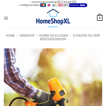
Skip
✓ Gratis verzending 🇳🇱 / €3,99 🇧🇪
✓ Veilig betalen:
to
content
0
HOME
/
WEBSHOP
/
HOBBY EN KLUSSEN
/
SCHILDER EN VERF
BENODIGDHEDEN