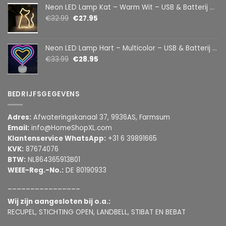
Neon LED Lamp Kat – Warm Wit – USB & Batterij – Decoratieve Tafellamp voor Kinderkamer – 28,5 x 24,5 cm
€
32.99
€
27.95
Neon LED Lamp Hart – Multicolor – USB & Batterij – Hartvormige Sfeerlamp – Kinderkamer & Slaapkamer – 25,2 x 23 cm
€
33.99
€
28.95
BEDRIJFSGEGEVENS
Adres:
Afwateringskanaal 37, 9936AS, Farmsum
Email:
info@HomeShopXL.com
Klantenservice WhatsApp:
+31 6 39891665
KVK:
87674076
BTW:
NL864365913B01
WEEE-Reg.-No.:
DE 80190933
________________
Wij zijn aangesloten bij o.a.:
RECUPEL, STICHTING OPEN, LANDBELL, STIBAT EN BEBAT