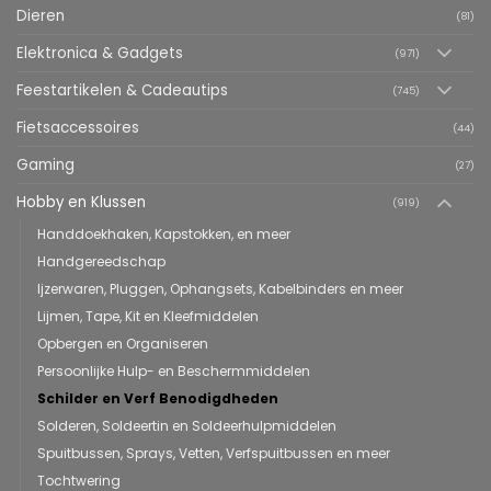
Dieren
(81)
Elektronica & Gadgets
(971)
Feestartikelen & Cadeautips
(745)
Fietsaccessoires
(44)
Gaming
(27)
Hobby en Klussen
(919)
Handdoekhaken, Kapstokken, en meer
Handgereedschap
Ijzerwaren, Pluggen, Ophangsets, Kabelbinders en meer
Lijmen, Tape, Kit en Kleefmiddelen
Opbergen en Organiseren
Persoonlijke Hulp- en Beschermmiddelen
Schilder en Verf Benodigdheden
Solderen, Soldeertin en Soldeerhulpmiddelen
Spuitbussen, Sprays, Vetten, Verfspuitbussen en meer
Tochtwering