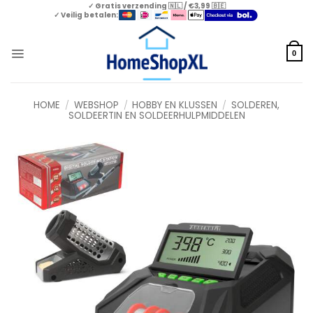
Skip
✓ Gratis verzending 🇳🇱 / €3,99 🇧🇪
✓ Veilig betalen:
to
content
0
HOME
/
WEBSHOP
/
HOBBY EN KLUSSEN
/
SOLDEREN,
SOLDEERTIN EN SOLDEERHULPMIDDELEN