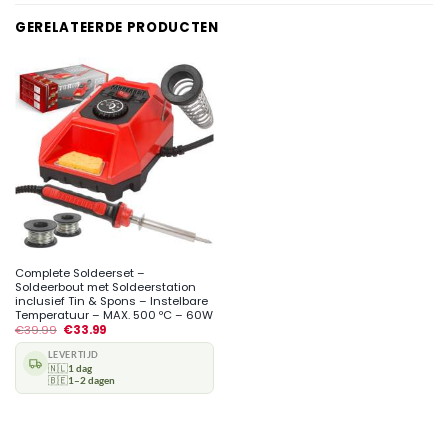
GERELATEERDE PRODUCTEN
Complete Soldeerset –
Soldeerbout met Soldeerstation
inclusief Tin & Spons – Instelbare
Temperatuur – MAX. 500 ºC – 60W
€
39.99
€
33.99
LEVERTIJD
🇳🇱
1 dag
🇧🇪
1–2 dagen