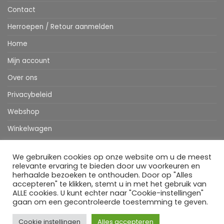
Contact
Herroepen / Retour aanmelden
Home
Mijn account
Over ons
Privacybeleid
Webshop
Winkelwagen
We gebruiken cookies op onze website om u de meest
Stripe
MasterCard
IDeal
Bancontact
Klarna
Apple
Visa
relevante ervaring te bieden door uw voorkeuren en
Pay
herhaalde bezoeken te onthouden. Door op "Alles
accepteren" te klikken, stemt u in met het gebruik van
HOME
WEBSHOP
MIJN ACCOUNT
BESTELINFORMATIE
OVER ONS
BLOG
CONTACT
ALLE cookies. U kunt echter naar "Cookie-instellingen"
gaan om een gecontroleerde toestemming te geven.
Copyright 2026 ©
Flatsome Theme
Cookie instellingen
Alles accepteren