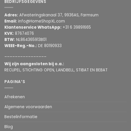
BEDRIJFSGEGEVENS
Adres:
Afwateringskanaal 37, 9936AS, Farmsum
Email:
info@HomeShopXL.com
Klantenservice WhatsApp:
+31 6 39891665
KVK:
87674076
BTW:
NL864365913B01
WEEE-Reg.-No.:
DE 80190933
________________
Wij zijn aangesloten bij o.a.:
RECUPEL, STICHTING OPEN, LANDBELL, STIBAT EN BEBAT
PAGINA’S
Afrekenen
Algemene voorwaarden
Bestelinformatie
Blog