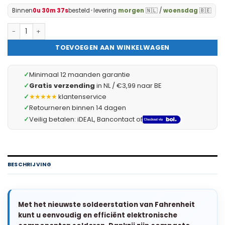
Binnen
0u 30m 37s
besteld
•
levering
morgen
🇳🇱 /
woensdag
🇧🇪
Complete Soldeerset - Soldeerbout met Digitaal Soldeerstation
TOEVOEGEN AAN WINKELWAGEN
✓
Minimaal 12 maanden garantie
✓
Gratis verzending
in NL / €3,99 naar BE
✓
★★★★★
klantenservice
✓
Retourneren binnen 14 dagen
✓
Veilig betalen: iDEAL, Bancontact of
BESCHRIJVING
Met het nieuwste soldeerstation van Fahrenheit
kunt u eenvoudig en efficiënt elektronische