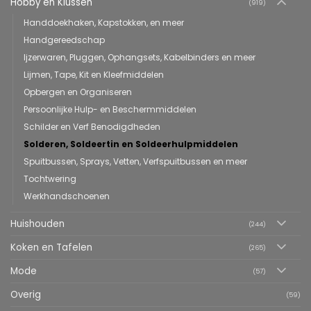
Hobby en Klussen
(919)
Handdoekhaken, Kapstokken, en meer
Handgereedschap
Ijzerwaren, Pluggen, Ophangsets, Kabelbinders en meer
Lijmen, Tape, Kit en Kleefmiddelen
Opbergen en Organiseren
Persoonlijke Hulp- en Beschermmiddelen
Schilder en Verf Benodigdheden
Solderen, Soldeertin en Soldeerhulpmiddelen
Spuitbussen, Sprays, Vetten, Verfspuitbussen en meer
Tochtwering
Werkhandschoenen
Huishouden
(244)
Koken en Tafelen
(265)
Mode
(57)
Overig
(59)