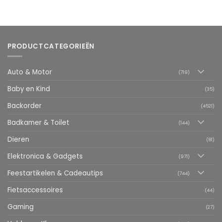
PRODUCTCATEGORIEËN
Auto & Motor
(719)
Baby en Kind
(35)
Backorder
(4521)
Badkamer & Toilet
(144)
Dieren
(81)
Elektronica & Gadgets
(971)
Feestartikelen & Cadeautips
(744)
Fietsaccessoires
(44)
Gaming
(27)