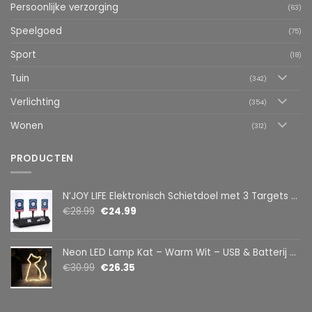
Persoonlijke verzorging
(63)
Speelgoed
(75)
Sport
(18)
Tuin
(342)
Verlichting
(354)
Wonen
(312)
PRODUCTEN
N’JOY LIFE Elektronisch Schietdoel met 3 Targets – Automatische Reset – Digitaal Scorebord – voor Foam Darts
€
28.99
€
24.99
Neon LED Lamp Kat – Warm Wit – USB & Batterij – Decoratieve Tafellamp voor Kinderkamer – 28,5 x 24,5 cm
€
30.99
€
26.35