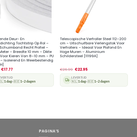
+
vende Deur- En
Telescopische Verfroller Steel 112–200
ichting Tochtstrip Op Rol –
cm – Uitschuifbare Verlengstok Voor
e Schuimband Recht Profiel –
Verfrollers – Ideaal Voor Plafond En
 Meter – Breedte 10 mm – Dikte
Hoge Muren – Aluminium
Voor Kieren Van 8–10 mm – PU
Schildersteel [11199A]
– Isolerend En Weerbestendig
H]
€
17.77
€
26.99
€
22.95
EVERTIJD
LEVERTIJD
🇱
1 dag
🇧🇪
1–2 dagen
🇳🇱
1 dag
🇧🇪
1–2 dagen
•
•
PAGINA’S