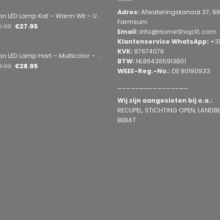
Adres:
Afwateringskanaal 37, 9
amp Kat – Warm Wit – USB & Batterij – Decoratieve Tafellamp voor Kinderkamer – 28,5 x 24,5 cm
Farmsum
2.99
€
27.95
Email:
info@HomeShopXL.com
Klantenservice WhatsApp:
+3
KVK:
87674076
mp Hart – Multicolor – USB & Batterij – Hartvormige Sfeerlamp – Kinderkamer & Slaapkamer – 25,2 x 23 cm
BTW:
NL864365913B01
3.99
€
28.95
WEEE-Reg.-No.:
DE 80190933
________________
Wij zijn aangesloten bij o.a.:
RECUPEL, STICHTING OPEN, LANDBEL
BEBAT