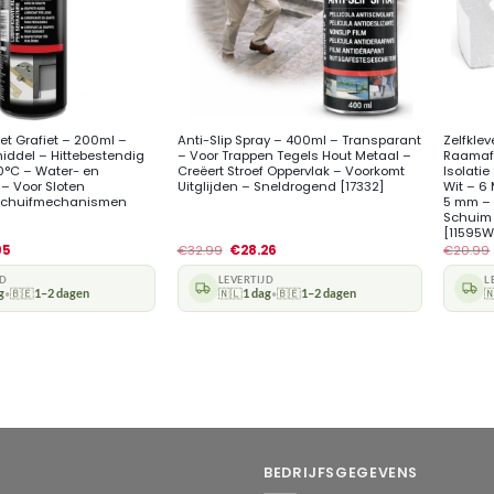
+
+
et Grafiet – 200ml –
Anti-Slip Spray – 400ml – Transparant
Zelfkle
ddel – Hittebestendig
– Voor Trappen Tegels Hout Metaal –
Raamafd
0°C – Water- en
Creëert Stroef Oppervlak – Voorkomt
Isolati
 – Voor Sloten
Uitglijden – Sneldrogend [17332]
Wit – 6
Schuifmechanismen
5 mm – 
Schuim 
[11595W
95
€
32.99
€
28.26
€
20.99
JD
LEVERTIJD
L
g
🇧🇪
1–2 dagen
🇳🇱
1 dag
🇧🇪
1–2 dagen

•
•
BEDRIJFSGEGEVENS