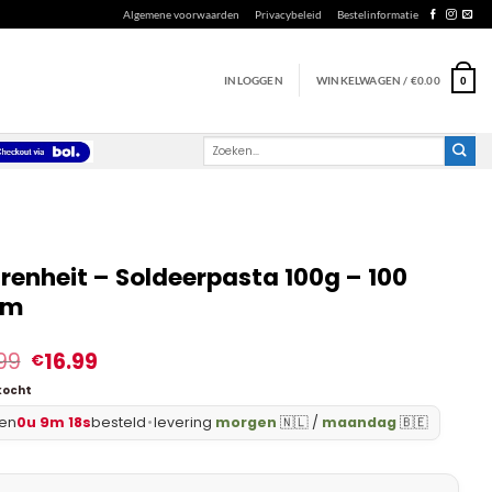
Algemene voorwaarden
Privacybeleid
Bestelinformatie
INLOGGEN
WINKELWAGEN /
€
0.00
0
Zoeken
naar:
renheit – Soldeerpasta 100g – 100
am
99
16.99
€
kocht
en
0u 9m 17s
besteld
•
levering
morgen
🇳🇱 /
maandag
🇧🇪