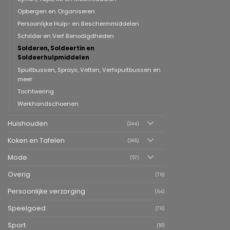
Opbergen en Organiseren
Persoonlijke Hulp- en Beschermmiddelen
Schilder en Verf Benodigdheden
Solderen, Soldeertin en
Soldeerhulpmiddelen
Spuitbussen, Sprays, Vetten, Verfspuitbussen en
meer
Tochtwering
Werkhandschoenen
Huishouden
(244)
Koken en Tafelen
(265)
Mode
(57)
Overig
(76)
Persoonlijke verzorging
(64)
Speelgoed
(76)
Sport
(18)