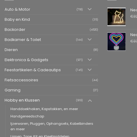
Auto & Motor
Neon LED L
(718)
€
3
Baby en Kind
(35)
Backorder
(4520)
Neon LED La
Badkamer & Toilet
(144)
€
3
Dieren
(81)
Elektronica & Gadgets
(971)
Feestartikelen & Cadeautips
(745)
Fietsaccessoires
(44)
Gaming
(27)
Hobby en Klussen
(919)
Handdoekhaken, Kapstokken, en meer
Handgereedschap
Ijzerwaren, Pluggen, Ophangsets, Kabelbinders
en meer
Lijmen, Tape, Kit en Kleefmiddelen