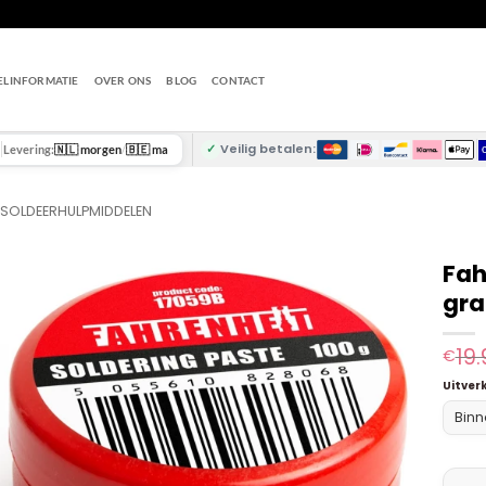
ELINFORMATIE
OVER ONS
BLOG
CONTACT
✓
Veilig betalen:
Levering:
🇳🇱 morgen
/
🇧🇪 ma
 SOLDEERHULPMIDDELEN
Fah
gr
19.
€
Uitver
Binn