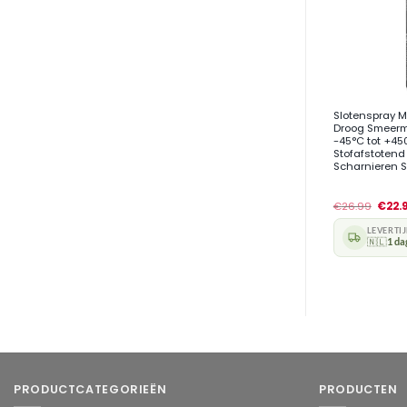
+
Slotenspray M
Droog Smeermi
-45°C tot +45
Stofafstotend
Scharnieren 
€
26.99
€
22.
LEVERTI
🇳🇱
1 da
PRODUCTCATEGORIEËN
PRODUCTEN