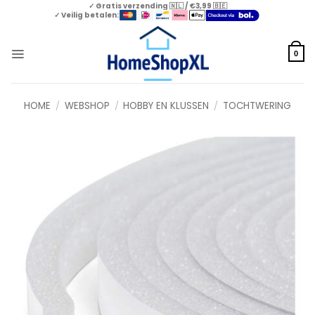
Skip
✓ Gratis verzending 🇳🇱 / €3,99 🇧🇪
✓ Veilig betalen:
to
content
0
HOME
/
WEBSHOP
/
HOBBY EN KLUSSEN
/
TOCHTWERING