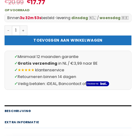
20.99
17.77
€
€
OP VOORRAAD
Binnen
3u 32m 52s
besteld
•
levering
dinsdag
🇳🇱 /
woensdag
🇧🇪
Zelfklevende Deur- En Raamafdichting Tochtstrip Op Rol – Isol
TOEVOEGEN AAN WINKELWAGEN
✓
Minimaal 12 maanden garantie
✓
Gratis verzending
in NL / €3,99 naar BE
✓
★★★★★
klantenservice
✓
Retourneren binnen 14 dagen
✓
Veilig betalen: iDEAL, Bancontact of
BESCHRIJVING
EXTRA INFORMATIE