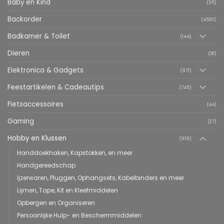
Baby en Kind
(35)
Backorder
(4520)
Badkamer & Toilet
(144)
Dieren
(81)
Elektronica & Gadgets
(971)
Feestartikelen & Cadeautips
(745)
Fietsaccessoires
(44)
Gaming
(27)
Hobby en Klussen
(919)
Handdoekhaken, Kapstokken, en meer
Handgereedschap
Ijzerwaren, Pluggen, Ophangsets, Kabelbinders en meer
Lijmen, Tape, Kit en Kleefmiddelen
Opbergen en Organiseren
Persoonlijke Hulp- en Beschermmiddelen