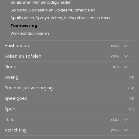
Schilder en Verf Benodigdheden
Solderen, Soldeertin en Soldeerhulpmiddelen
Spuitbussen, Sprays, Vetten, Verfspuitbussen en meer
Tochtwering
Werkhandschoenen
Huishouden
(244)
Koken en Tafelen
(265)
Mode
(57)
Overig
(76)
Persoonlijke verzorging
(64)
Speelgoed
(76)
Sport
(18)
Tuin
(342)
Verlichting
(354)