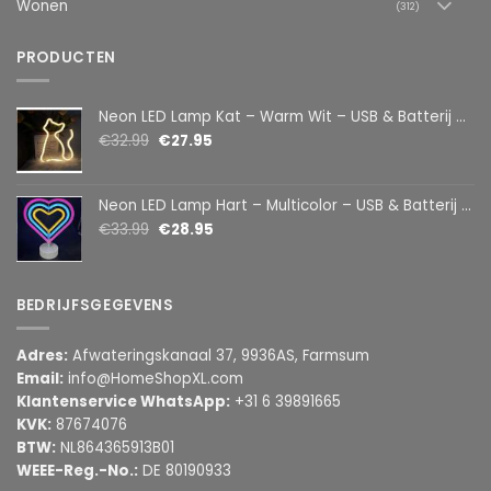
Wonen
(312)
PRODUCTEN
Neon LED Lamp Kat – Warm Wit – USB & Batterij – Decoratieve Tafellamp voor Kinderkamer – 28,5 x 24,5 cm
€
32.99
€
27.95
Neon LED Lamp Hart – Multicolor – USB & Batterij – Hartvormige Sfeerlamp – Kinderkamer & Slaapkamer – 25,2 x 23 cm
€
33.99
€
28.95
BEDRIJFSGEGEVENS
Adres:
Afwateringskanaal 37, 9936AS, Farmsum
Email:
info@HomeShopXL.com
Klantenservice WhatsApp:
+31 6 39891665
KVK:
87674076
BTW:
NL864365913B01
WEEE-Reg.-No.:
DE 80190933