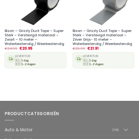
Bison – Grizzly Duct Tape – Super
Bison – Grizzly Duct Tape – Super
Sterk – Verstevigd materiaal –
Sterk – Verstevigd materiaal –
Zwart – 10 meter –
Zilver Grijs- 10 meter –
Waterbestendig / Weerbestendig
Waterbestendig / Weerbestendig
€
24.99
€
20.95
€
25.99
€
21.91
LEVERTIJD
LEVERTIJD
🇳🇱
1 dag
🇳🇱
1 dag
🇧🇪
1–2 dagen
🇧🇪
1–2 dagen
PRODUCTCATEGORIEËN
Auto & Motor
(718)