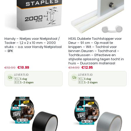
Handy – Nietjes voor Nietpistool /
HSXL Dubbele Tochtstopper voor
Tacker – 1,2 x 2 x 10 mm – 2000
Deur – 91 cm – Op maat te
stuks – o.a. voor Handy Nietpistool
knippen – Wit – Tochtrol voor
– BPK
binnen Deuren – Tochthond –
Tochtkussen – Effectieve en
stijlvolle oplossing tegen tocht in
huis – Duurzaam materiaal
€
12.99
€
10.99
€
14.99
€
12.95
LEVERTIJD
LEVERTIJD
🇳🇱
1 dag
🇳🇱
1 dag
🇧🇪
1–2 dagen
🇧🇪
1–2 dagen