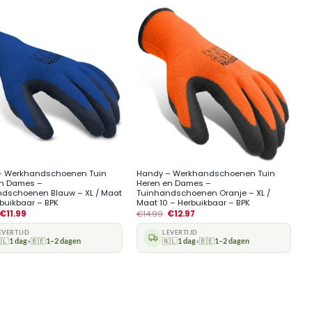
+
– Werkhandschoenen Tuin
Handy – Werkhandschoenen Tuin
en Dames –
Heren en Dames –
dschoenen Blauw – XL / Maat
Tuinhandschoenen Oranje – XL /
rbuikbaar – BPK
Maat 10 – Herbuikbaar – BPK
€
11.99
€
14.99
€
12.97
EVERTIJD
LEVERTIJD
🇱
1 dag
🇧🇪
1–2 dagen
🇳🇱
1 dag
🇧🇪
1–2 dagen
•
•