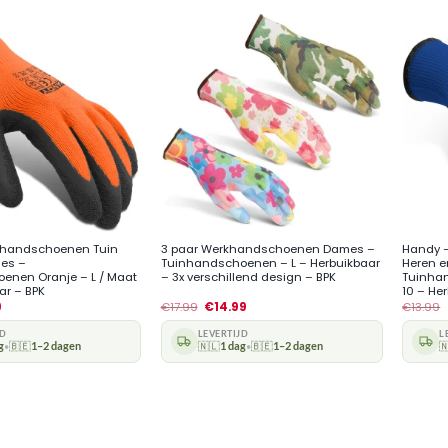
+
+
khandschoenen Tuin
3 paar Werkhandschoenen Dames –
Handy 
es –
Tuinhandschoenen – L – Herbuikbaar
Heren 
enen Oranje – L / Maat
– 3x verschillend design – BPK
Tuinhan
ar – BPK
10 – He
9
€
17.99
€
14.99
€
13.99
JD
LEVERTIJD
L
g
🇧🇪
1–2 dagen
🇳🇱
1 dag
🇧🇪
1–2 dagen

•
•