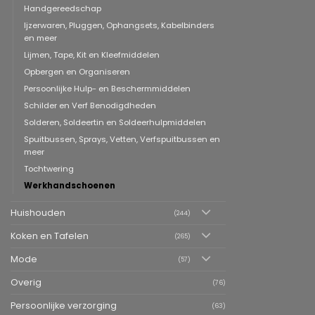
Handgereedschap
Ijzerwaren, Pluggen, Ophangsets, Kabelbinders
en meer
Lijmen, Tape, Kit en Kleefmiddelen
Opbergen en Organiseren
Persoonlijke Hulp- en Beschermmiddelen
Schilder en Verf Benodigdheden
Solderen, Soldeertin en Soldeerhulpmiddelen
Spuitbussen, Sprays, Vetten, Verfspuitbussen en
meer
Tochtwering
Werkhandschoenen
Huishouden
(244)
Koken en Tafelen
(265)
Mode
(57)
Overig
(76)
Persoonlijke verzorging
(63)