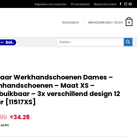
Algemene voorwaarden
Privacybeleid
Bestelinformatie
INLOGGEN
WINKELWAGEN /
€
0.00
0
Zoeken
naar:
paar Werkhandschoenen Dames –
nhandschoenen – Maat XS –
buikbaar – 3x verschillend design 12
r [11517XS]
.99
34.28
€
kocht