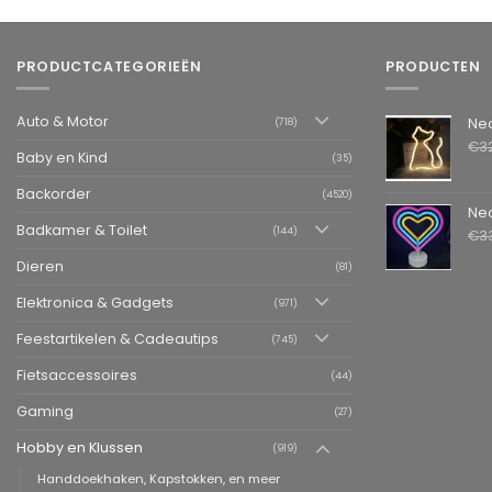
PRODUCTCATEGORIEËN
PRODUCTEN
Auto & Motor
Neon LED L
(718)
€
3
Baby en Kind
(35)
Backorder
(4520)
Neon LED La
Badkamer & Toilet
(144)
€
3
Dieren
(81)
Elektronica & Gadgets
(971)
Feestartikelen & Cadeautips
(745)
Fietsaccessoires
(44)
Gaming
(27)
Hobby en Klussen
(919)
Handdoekhaken, Kapstokken, en meer