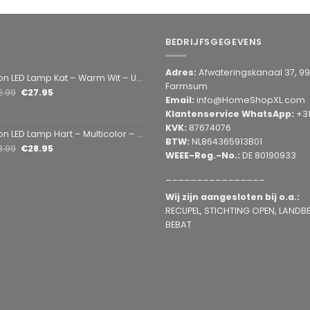
BEDRIJFSGEGEVENS
Adres:
Afwateringskanaal 37, 9
amp Kat – Warm Wit – USB & Batterij – Decoratieve Tafellamp voor Kinderkamer – 28,5 x 24,5 cm
Farmsum
2.99
€
27.95
Email:
info@HomeShopXL.com
Klantenservice WhatsApp:
+3
KVK:
87674076
mp Hart – Multicolor – USB & Batterij – Hartvormige Sfeerlamp – Kinderkamer & Slaapkamer – 25,2 x 23 cm
BTW:
NL864365913B01
3.99
€
28.95
WEEE-Reg.-No.:
DE 80190933
________________
Wij zijn aangesloten bij o.a.:
RECUPEL, STICHTING OPEN, LANDBEL
BEBAT