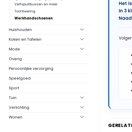
Het i
Verfspuitbussen en meer
In 3 
Tochtwering
Naadl
Werkhandschoenen
Huishouden
Volgen
Koken en Tafelen
Mode
Overig
Persoonlijke verzorging
Speelgoed
Sport
Tuin
Verlichting
Wonen
GERELAT