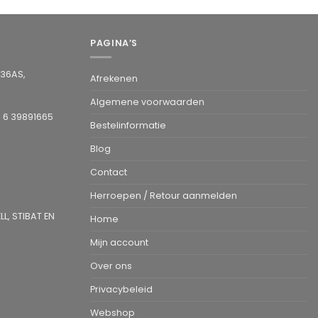
PAGINA’S
936AS,
Afrekenen
Algemene voorwaarden
1 6 39891665
Bestelinformatie
Blog
Contact
Herroepen / Retour aanmelden
L, STIBAT EN
Home
Mijn account
Over ons
Privacybeleid
Webshop