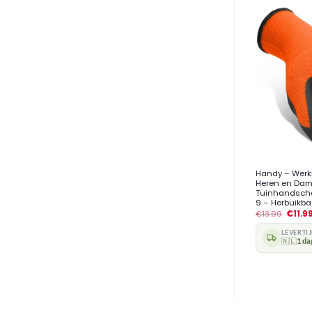
+
Handy – Wer
Heren en Dam
Tuinhandscho
9 – Herbuikba
€
13.99
€
11.9
LEVERTI
🇳🇱
1 da