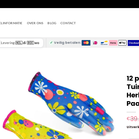
ELINFORMATIE
OVER ONS
BLOG
CONTACT
✓
Veilig betalen:
Levering:
🇳🇱 di
/
🇧🇪 wo
12 
Tui
Her
Paa
39
€
Uitver