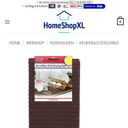
Skip
✓ Gratis verzending 🇳🇱 / €3,99 🇧🇪
✓ Veilig betalen:
to
content
0
HOME
/
WEBSHOP
/
HUISHOUDEN
/
KEUKENACCESSOIRES