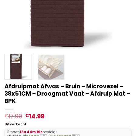
Afdruipmat Afwas – Bruin – Microvezel –
38x51CM – Droogmat Vaat – Afdruip Mat –
BPK
17.99
14.99
€
€
Uitverkocht
Binnen
13u 44m 18s
besteld
•