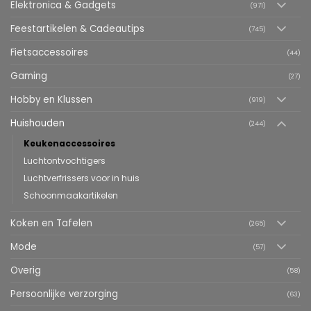
Elektronica & Gadgets
(971)
Feestartikelen & Cadeautips
(745)
Fietsaccessoires
(44)
Gaming
(27)
Hobby en Klussen
(919)
Huishouden
(244)
Keukenaccessoires
Luchtontvochtigers
Luchtverfrissers voor in huis
Schoonmaakartikelen
Koken en Tafelen
(265)
Mode
(57)
Overig
(58)
Persoonlijke verzorging
(63)