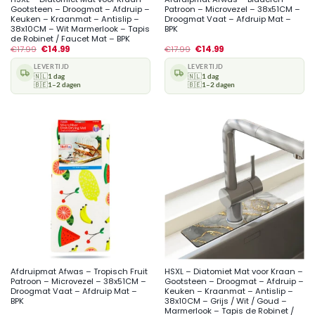
Gootsteen – Droogmat – Afdruip –
Patroon – Microvezel – 38x51CM –
Keuken – Kraanmat – Antislip –
Droogmat Vaat – Afdruip Mat –
38x10CM – Wit Marmerlook – Tapis
BPK
de Robinet / Faucet Mat – BPK
€
17.99
€
14.99
€
17.99
€
14.99
LEVERTIJD
LEVERTIJD
🇳🇱
1 dag
🇳🇱
1 dag
🇧🇪
1–2 dagen
🇧🇪
1–2 dagen
Afdruipmat Afwas – Tropisch Fruit
HSXL – Diatomiet Mat voor Kraan –
Patroon – Microvezel – 38x51CM –
Gootsteen – Droogmat – Afdruip –
Droogmat Vaat – Afdruip Mat –
Keuken – Kraanmat – Antislip –
BPK
38x10CM – Grijs / Wit / Goud –
Marmerlook – Tapis de Robinet /