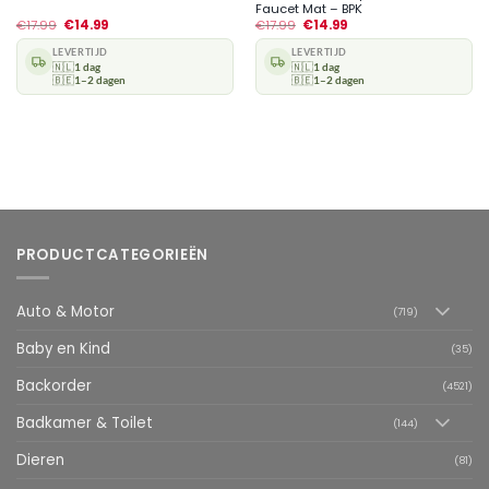
Faucet Mat – BPK
€
17.99
€
14.99
€
17.99
€
14.99
LEVERTIJD
LEVERTIJD
🇳🇱
1 dag
🇳🇱
1 dag
🇧🇪
1–2 dagen
🇧🇪
1–2 dagen
PRODUCTCATEGORIEËN
Auto & Motor
(719)
Baby en Kind
(35)
Backorder
(4521)
Badkamer & Toilet
(144)
Dieren
(81)