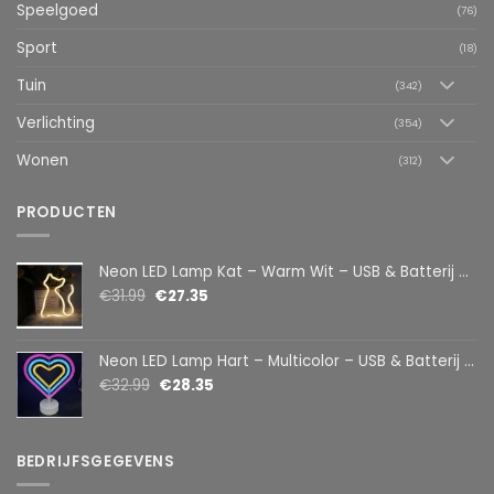
Speelgoed
(76)
Sport
(18)
Tuin
(342)
Verlichting
(354)
Wonen
(312)
PRODUCTEN
Neon LED Lamp Kat – Warm Wit – USB & Batterij – Decoratieve Tafellamp voor Kinderkamer – 28,5 x 24,5 cm
€
31.99
€
27.35
Neon LED Lamp Hart – Multicolor – USB & Batterij – Hartvormige Sfeerlamp – Kinderkamer & Slaapkamer – 25,2 x 23 cm
€
32.99
€
28.35
BEDRIJFSGEGEVENS