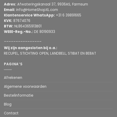
Adres:
Afwateringskanaal 37, 9936AS, Farmsum
Email:
info@HomeShopXL.com
Klantenservice WhatsApp:
+31 6 39891665
KVK:
87674076
BTW:
NL864365913B01
WEEE-Reg.-No.:
DE 80190933
________________
Wij zijn aangesloten bij o.a.:
RECUPEL, STICHTING OPEN, LANDBELL, STIBAT EN BEBAT
PAGINA’S
Afrekenen
Algemene voorwaarden
Bestelinformatie
Blog
Contact