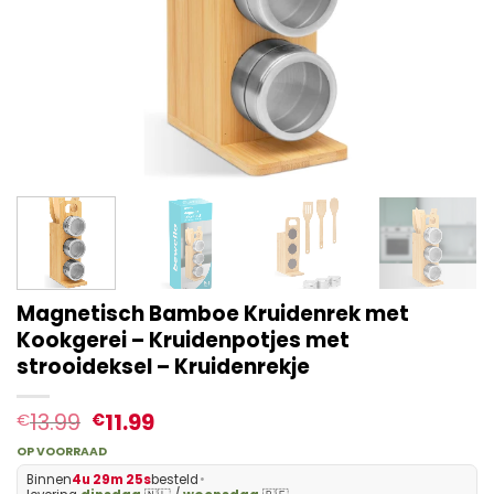
Magnetisch Bamboe Kruidenrek met
Kookgerei – Kruidenpotjes met
strooideksel – Kruidenrekje
13.99
11.99
€
€
OP VOORRAAD
Binnen
4u 29m 25s
besteld
•