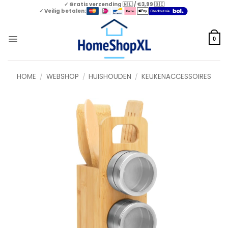
Skip
✓ Gratis verzending 🇳🇱 / €3,99 🇧🇪
✓ Veilig betalen:
to
content
0
HOME
/
WEBSHOP
/
HUISHOUDEN
/
KEUKENACCESSOIRES