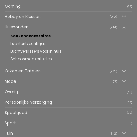
Gaming
(27)
Hobby en Klussen
(919)
Huishouden
(244)
Keukenaccessoires
Luchtontvochtigers
Luchtverfrissers voor in huis
Schoonmaakartikelen
Koken en Tafelen
(265)
Mode
(57)
Overig
(58)
Persoonlijke verzorging
(63)
Speelgoed
(76)
Sport
(18)
Tuin
(342)