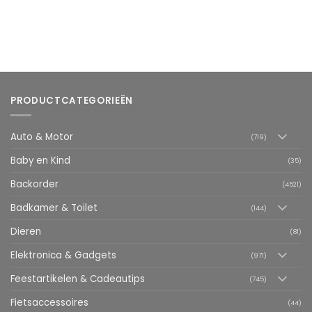
PRODUCTCATEGORIEËN
Auto & Motor
(719)
Baby en Kind
(35)
Backorder
(4521)
Badkamer & Toilet
(144)
Dieren
(81)
Elektronica & Gadgets
(971)
Feestartikelen & Cadeautips
(745)
Fietsaccessoires
(44)