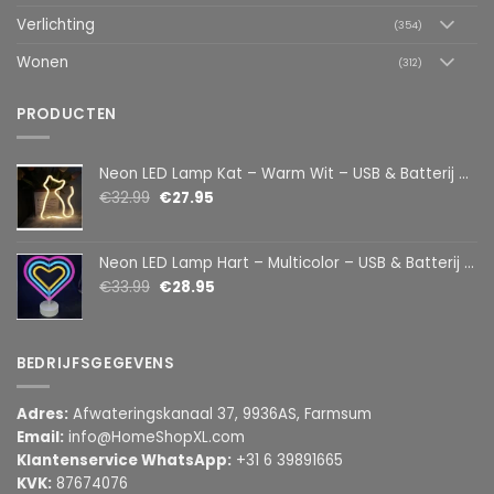
Verlichting
(354)
Wonen
(312)
PRODUCTEN
Neon LED Lamp Kat – Warm Wit – USB & Batterij – Decoratieve Tafellamp voor Kinderkamer – 28,5 x 24,5 cm
€
32.99
€
27.95
Neon LED Lamp Hart – Multicolor – USB & Batterij – Hartvormige Sfeerlamp – Kinderkamer & Slaapkamer – 25,2 x 23 cm
€
33.99
€
28.95
BEDRIJFSGEGEVENS
Adres:
Afwateringskanaal 37, 9936AS, Farmsum
Email:
info@HomeShopXL.com
Klantenservice WhatsApp:
+31 6 39891665
KVK:
87674076