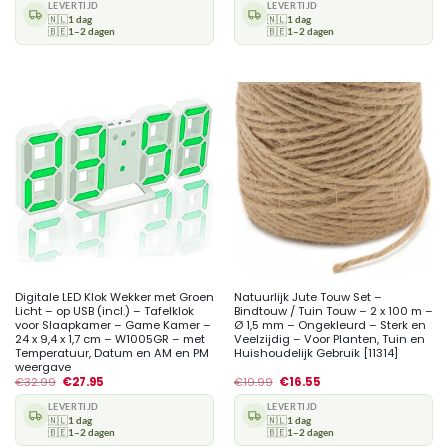
LEVERTIJD
LEVERTIJD
🇳🇱
1 dag
🇳🇱
1 dag
🇧🇪
1–2 dagen
🇧🇪
1–2 dagen
Digitale LED Klok Wekker met Groen
Natuurlijk Jute Touw Set –
Licht – op USB (incl.) – Tafelklok
Bindtouw / Tuin Touw – 2 x 100 m –
voor Slaapkamer – Game Kamer –
Ø 1,5 mm – Ongekleurd – Sterk en
24 x 9,4 x 1,7 cm – W1005GR – met
Veelzijdig – Voor Planten, Tuin en
Temperatuur, Datum en AM en PM
Huishoudelijk Gebruik [11314]
weergave
€
32.99
€
27.95
€
19.99
€
16.55
LEVERTIJD
LEVERTIJD
🇳🇱
1 dag
🇳🇱
1 dag
🇧🇪
1–2 dagen
🇧🇪
1–2 dagen