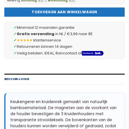
levering
dinsdag
🇳🇱 /
woensdag
🇧🇪
TOEVOEGEN AAN WINKELWAGEN
✓
Minimaal 12 maanden garantie
✓
Gratis verzending
in NL / €3,99 naar BE
✓
★★★★★
klantenservice
✓
Retourneren binnen 14 dagen
✓
Veilig betalen: iDEAL, Bancontact of
BESCHRIJVING
Keukengerei en kruidenrek gemaakt van natuurlijk
bamboemateriaal. De magneten aan de voorkant van
de houder bevestigen de 3 kruidenhouders met
transparante strooideksels. De bovenkanten van de
houders kunnen worden verwijderd of gedraaid, zodat