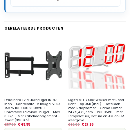
GERELATEERDE PRODUCTEN
Draaibare TV Muurbeugel 15-47
Digitale LED Klok Wekker met Rood
Inch – Kantelbare TV Beugel VESA
Licht – op USB (incl.) – Tafelklok
75×75 100×100 200×200 –
voor Slaapkamer – Game Kamer –
Universele Televisie Beugel – Max
24 x 9,4 x 1,7 cm – W1005RD – met
30 kg – Met Kabelmanagement –
Temperatuur, Datum en AM en PM
Zwart [39697B]
weergave
€
57.99
€
49.95
€
32.99
€
27.95