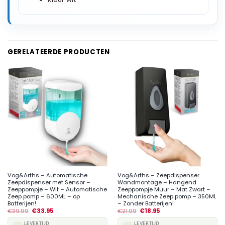
GERELATEERDE PRODUCTEN
Vog&Arths – Automatische
Vog&Arths – Zeepdispenser
Zeepdispenser met Sensor –
Wandmontage – Hangend
Zeeppompje – Wit – Automatische
Zeeppompje Muur – Mat Zwart –
Zeep pomp – 600ML – op
Mechanische Zeep pomp – 350ML
Batterijen!
– Zonder Batterijen!
€
39.99
€
33.95
€
21.99
€
18.95
LEVERTIJD
LEVERTIJD