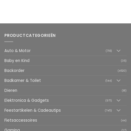
PRODUCTCATEGORIEËN
Auto & Motor
(718)
Baby en Kind
(35)
Backorder
(4520)
Badkamer & Toilet
(144)
Dieren
(81)
Elektronica & Gadgets
(971)
Feestartikelen & Cadeautips
(745)
Fietsaccessoires
(44)
Gaming
(27)