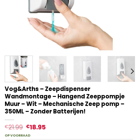
Vog&Arths – Zeepdispenser
Wandmontage – Hangend Zeeppompje
Muur – Wit – Mechanische Zeep pomp –
350ML – Zonder Batterijen!
21.99
18.95
€
€
OP VOORRAAD