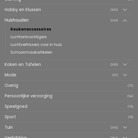
Hobby en Klussen
(919)
Huishouden
(244)
Keukenaccessoires
Luchtontvochtigers
Luchtverfrissers voor in huis
Schoonmaakartikelen
Koken en Tafelen
(265)
Mode
(57)
Overig
(73)
Persoonlijke verzorging
(64)
Speelgoed
(76)
Sport
(18)
Tuin
(342)
Verlichting
(354)