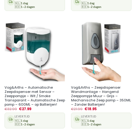
🇳🇱
1 dag
🇳🇱
1 dag
🇧🇪
1–2 dagen
🇧🇪
1–2 dagen
Vog&Arths – Automatische
Vog&Arths – Zeepdispenser
Zeepdispenser met Sensor –
Wandmontage – Hangend
Zeeppompje – Wit / Smoke
Zeeppompje Muur – Grijs –
Transparant – Automatische Zeep
Mechanische Zeep pomp – 350ML
pomp – 600ML – op Batterijen!
– Zonder Batterijen!
€
32.99
€
27.99
€
21.99
€
18.95
LEVERTIJD
LEVERTIJD
🇳🇱
1 dag
🇳🇱
1 dag
🇧🇪
1–2 dagen
🇧🇪
1–2 dagen