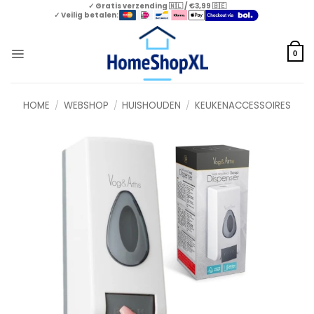
Skip
✓ Gratis verzending 🇳🇱 / €3,99 🇧🇪
✓ Veilig betalen:
to
content
0
HOME
/
WEBSHOP
/
HUISHOUDEN
/
KEUKENACCESSOIRES