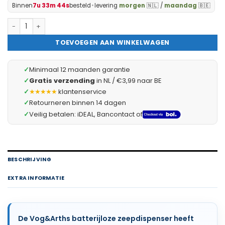
Binnen
7u 33m 43s
besteld
•
levering
morgen
🇳🇱 /
maandag
🇧🇪
Vog&Arths - Zeepdispenser Wandmontage - Hangend Zeeppompje
TOEVOEGEN AAN WINKELWAGEN
✓
Minimaal 12 maanden garantie
✓
Gratis verzending
in NL / €3,99 naar BE
✓
★★★★★
klantenservice
✓
Retourneren binnen 14 dagen
✓
Veilig betalen: iDEAL, Bancontact of
BESCHRIJVING
EXTRA INFORMATIE
De Vog&Arths batterijloze zeepdispenser heeft