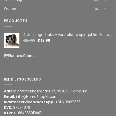
Wonen
(312)
PRODUCTEN
Autospiegel baby - verstelbare spiegel hoofdsteun achterbank - veiligheidsspiegel - baby en kids - 19 x 30cm - 360 graden draaibaar - zwart
€
27.99
€
23.95
Product
BEDRIJFSGEGEVENS
Adres:
Afwateringskanaal 37, 9936AS, Farmsum
Email:
info@HomeShopXL.com
Klantenservice WhatsApp:
+31 6 39891665
KVK:
87674076
BTW:
NL864365913B01