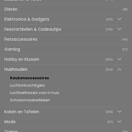
Dieren
(81)
Elektronica & Gadgets
(971)
Feestartikelen & Cadeautips
(745)
Fietsaccessoires
(44)
Gaming
(27)
Hobby en Klussen
(919)
Huishouden
(244)
Keukenaccessoires
Luchtontvochtigers
Luchtverfrissers voor in huis
Schoonmaakartikelen
Koken en Tafelen
(265)
Mode
(57)
Overig
(76)