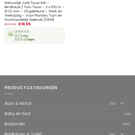
Natuurlijk Jute Touw Set –
Bindtouw / Tuin Touw – 2 x 100 m –
Ø 1,5 mm – Ongekleurd – Sterk en
Veelzijdig – Voor Planten, Tuin en
Huishoudelijk Gebruik [11314]
€
19.99
€
16.55
LEVERTIJD
🇳🇱
1 dag
🇧🇪
1–2 dagen
PRODUCTCATEGORIEËN
Auto & Motor
(718)
Baby en Kind
(35)
Backorder
(4521)
Badkamer & Toilet
(144)