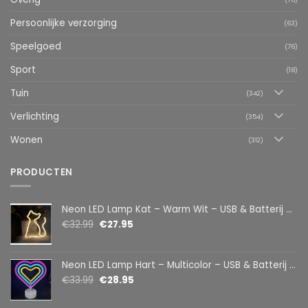
Persoonlijke verzorging
(63)
Speelgoed
(76)
Sport
(18)
Tuin
(342)
Verlichting
(354)
Wonen
(312)
PRODUCTEN
Neon LED Lamp Kat – Warm Wit – USB & Batterij – Decoratieve Tafellamp voor Kinderkamer – 28,5 x 24,5 cm
€
32.99
€
27.95
Neon LED Lamp Hart – Multicolor – USB & Batterij – Hartvormige Sfeerlamp – Kinderkamer & Slaapkamer – 25,2 x 23 cm
€
33.99
€
28.95