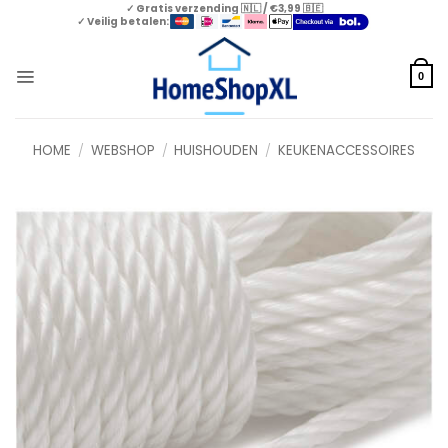
Skip
✓ Gratis verzending 🇳🇱 / €3,99 🇧🇪
✓ Veilig betalen:
to
content
0
HOME
/
WEBSHOP
/
HUISHOUDEN
/
KEUKENACCESSOIRES