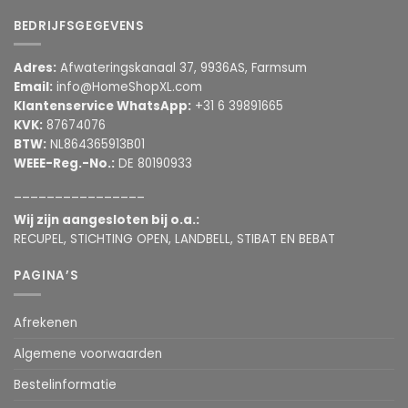
BEDRIJFSGEGEVENS
Adres:
Afwateringskanaal 37, 9936AS, Farmsum
Email:
info@HomeShopXL.com
Klantenservice WhatsApp:
+31 6 39891665
KVK:
87674076
BTW:
NL864365913B01
WEEE-Reg.-No.:
DE 80190933
________________
Wij zijn aangesloten bij o.a.:
RECUPEL, STICHTING OPEN, LANDBELL, STIBAT EN BEBAT
PAGINA’S
Afrekenen
Algemene voorwaarden
Bestelinformatie