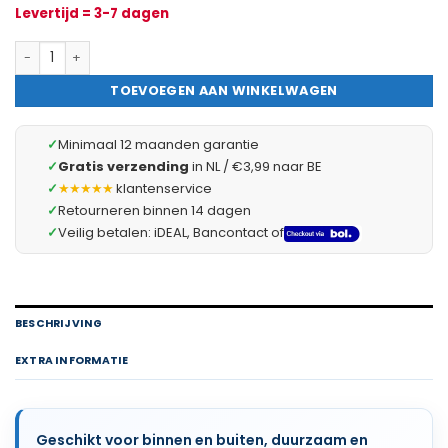
Levertijd = 3-7 dagen
Waslijn PE – Drooglijn – 15 m – Ø 4 mm – Wit – Robuust en Wee
TOEVOEGEN AAN WINKELWAGEN
✓
Minimaal 12 maanden garantie
✓
Gratis verzending
in NL / €3,99 naar BE
✓
★★★★★
klantenservice
✓
Retourneren binnen 14 dagen
✓
Veilig betalen: iDEAL, Bancontact of
BESCHRIJVING
EXTRA INFORMATIE
Geschikt voor binnen en buiten, duurzaam en