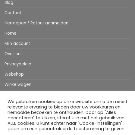
Blog
Contact
Herroepen / Retour aanmelden
Home
Mijn account
Over ons
Privacybeleid
Webshop
Winkelwagen
We gebruiken cookies op onze website om u de meest
Stripe
MasterCard
IDeal
Bancontact
Klarna
Apple
Visa
relevante ervaring te bieden door uw voorkeuren en
Pay
herhaalde bezoeken te onthouden. Door op "Alles
accepteren" te klikken, stemt u in met het gebruik van
HOME
WEBSHOP
MIJN ACCOUNT
BESTELINFORMATIE
OVER ONS
BLOG
CONTACT
ALLE cookies. U kunt echter naar "Cookie-instellingen"
gaan om een gecontroleerde toestemming te geven.
Copyright 2026 ©
Flatsome Theme