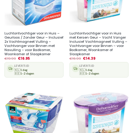
Luchtontvochtiger voor in Huis –
Luchtontvochtiger voor in Huis
Geurloos / Zonder Geur – Inclusief
met Kersen Geur – Vocht Vanger
2x Vochtmagneet Vulling –
Inclusief Vochtmagneet Vulling –
Vochtvanger voor Binnen met
Vochtvanger voor Binnen – voor
Navulling – voor Badkamer,
Badkamer, Woonkamer of
Woonkamer of Slaapkamer
Slaapkamer
€
19.99
€
16.95
€
16.99
€
14.39
LEVERTIJD
LEVERTIJD
🇳🇱
1 dag
🇳🇱
1 dag
🇧🇪
1–2 dagen
🇧🇪
1–2 dagen