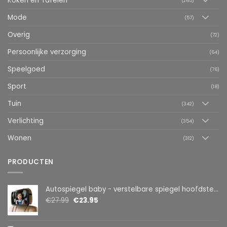
Koken en Tafelen
(265)
Mode
(57)
Overig
(72)
Persoonlijke verzorging
(64)
Speelgoed
(76)
Sport
(18)
Tuin
(342)
Verlichting
(354)
Wonen
(312)
PRODUCTEN
Autospiegel baby - verstelbare spiegel hoofdsteun achterbank - veiligheidsspiegel - baby en kids - 19 x 30cm - 360 graden draaibaar - zwart
€
27.99
€
23.95