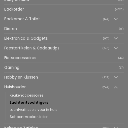
Backorder
(4520)
Badkamer & Toilet
(144)
Dieren
(81)
Elektronica & Gadgets
(971)
Feestartikelen & Cadeautips
(745)
Fietsaccessoires
(44)
Gaming
(27)
Hobby en Klussen
(919)
Huishouden
(244)
Keukenaccessoires
Luchtontvochtigers
Luchtverfrissers voor in huis
Schoonmaakartikelen