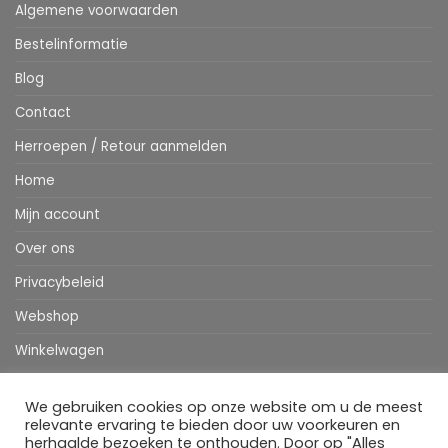
Algemene voorwaarden
Bestelinformatie
Blog
Contact
Herroepen / Retour aanmelden
Home
Mijn account
Over ons
Privacybeleid
Webshop
Winkelwagen
We gebruiken cookies op onze website om u de meest
Stripe
MasterCard
IDeal
Bancontact
Klarna
Apple
Visa
relevante ervaring te bieden door uw voorkeuren en
Pay
herhaalde bezoeken te onthouden. Door op "Alles