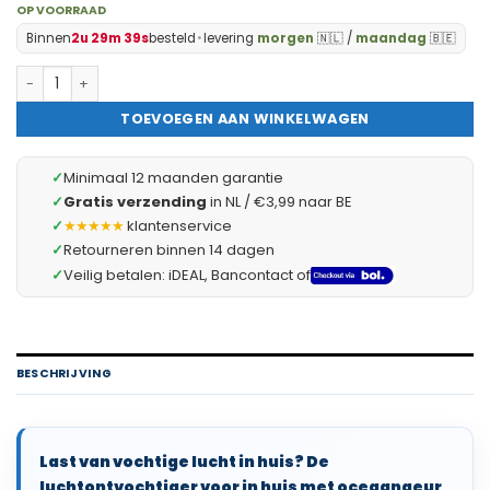
OP VOORRAAD
Binnen
2u 29m 38s
besteld
•
levering
morgen
🇳🇱 /
maandag
🇧🇪
Luchtontvochtiger voor in Huis met Oceaan Geur - Vocht Vang
TOEVOEGEN AAN WINKELWAGEN
✓
Minimaal 12 maanden garantie
✓
Gratis verzending
in NL / €3,99 naar BE
✓
★★★★★
klantenservice
✓
Retourneren binnen 14 dagen
✓
Veilig betalen: iDEAL, Bancontact of
BESCHRIJVING
Last van vochtige lucht in huis? De
luchtontvochtiger voor in huis met oceaangeur