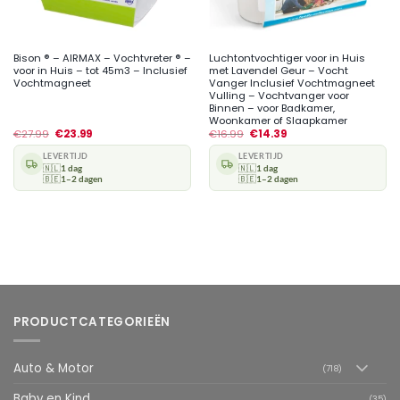
Bison ® – AIRMAX – Vochtvreter ® –
Luchtontvochtiger voor in Huis
voor in Huis – tot 45m3 – Inclusief
met Lavendel Geur – Vocht
Vochtmagneet
Vanger Inclusief Vochtmagneet
Vulling – Vochtvanger voor
Binnen – voor Badkamer,
Woonkamer of Slaapkamer
€
27.99
€
23.99
€
16.99
€
14.39
LEVERTIJD
LEVERTIJD
🇳🇱
1 dag
🇳🇱
1 dag
🇧🇪
1–2 dagen
🇧🇪
1–2 dagen
PRODUCTCATEGORIEËN
Auto & Motor
(718)
Baby en Kind
(35)