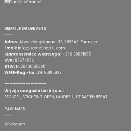
Product
BEDRIJFSGEGEVENS
Adres:
Afwateringskanaal 37, 9936AS, Farmsum
Email:
info@HomeShopXL.com
Klantenservice WhatsApp:
+31 6 39891665
KVK:
87674076
BTW:
NL864365913B01
WEEE-Reg.-No.:
DE 80190933
________________
Wij zijn aangesloten bij o.a.:
RECUPEL, STICHTING OPEN, LANDBELL, STIBAT EN BEBAT
PAGINA’S
Afrekenen