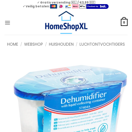
Skip
✓ Gratis verzending 🇳🇱 / €3,99 🇧🇪
✓ Veilig betalen:
to
content
0
HOME
/
WEBSHOP
/
HUISHOUDEN
/
LUCHTONTVOCHTIGERS