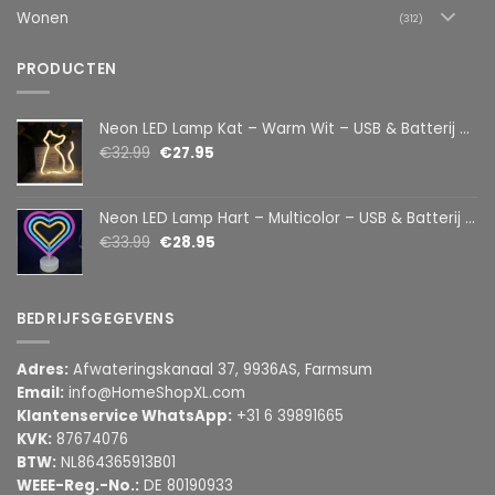
Wonen
(312)
PRODUCTEN
Neon LED Lamp Kat – Warm Wit – USB & Batterij – Decoratieve Tafellamp voor Kinderkamer – 28,5 x 24,5 cm
€
32.99
€
27.95
Neon LED Lamp Hart – Multicolor – USB & Batterij – Hartvormige Sfeerlamp – Kinderkamer & Slaapkamer – 25,2 x 23 cm
€
33.99
€
28.95
BEDRIJFSGEGEVENS
Adres:
Afwateringskanaal 37, 9936AS, Farmsum
Email:
info@HomeShopXL.com
Klantenservice WhatsApp:
+31 6 39891665
KVK:
87674076
BTW:
NL864365913B01
WEEE-Reg.-No.:
DE 80190933