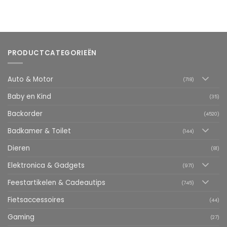
PRODUCTCATEGORIEËN
Auto & Motor
(718)
Baby en Kind
(35)
Backorder
(4520)
Badkamer & Toilet
(144)
Dieren
(81)
Elektronica & Gadgets
(971)
Feestartikelen & Cadeautips
(745)
Fietsaccessoires
(44)
Gaming
(27)