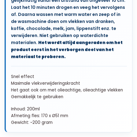
gelijkmatig vanaf een afstand van ongeveer 10 cm.
Laat het 10 minuten drogen en veeg het vervolgens
af. Daarna wassen met warm water en zeep of in
de wasmachine doen om vlekken van dranken,
koffie, chocolade, melk, jam, lippenstift enz. te
verwijderen. Niet gebruiken op waterdichte
materialen.
Het wordt altijd aangeraden om het
product eerst in het verborgen deel van het
materiaal te proberen.
Snel effect
Maximale vlekverwijderingskracht
Het gaat ook om met olieachtige, olieachtige vlekken
Gemakkelijk te gebruiken
Inhoud: 200ml
Afmeting fles: 170 x Ø51 mm
Gewicht: ~200 gram