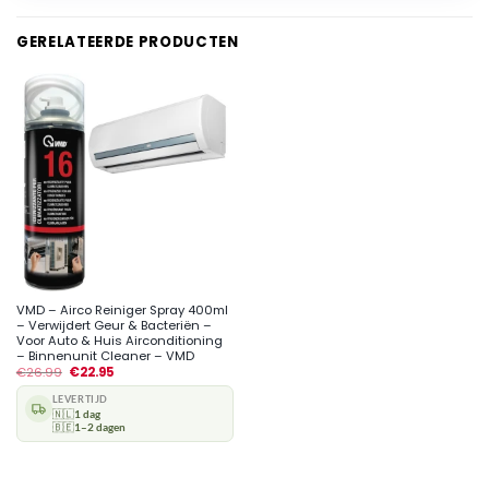
GERELATEERDE PRODUCTEN
VMD – Airco Reiniger Spray 400ml
– Verwijdert Geur & Bacteriën –
Voor Auto & Huis Airconditioning
– Binnenunit Cleaner – VMD
€
26.99
€
22.95
LEVERTIJD
🇳🇱
1 dag
🇧🇪
1–2 dagen