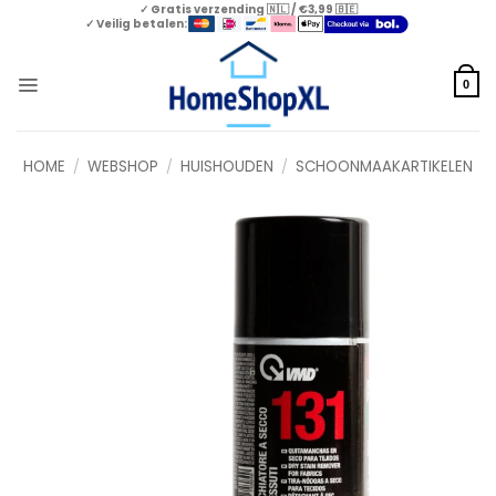
Skip
✓ Gratis verzending 🇳🇱 / €3,99 🇧🇪
✓ Veilig betalen:
to
content
0
HOME
/
WEBSHOP
/
HUISHOUDEN
/
SCHOONMAAKARTIKELEN