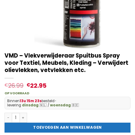
VMD – Vlekverwijderaar Spuitbus Spray
voor Textiel, Meubels, Kleding – Verwijdert
olievlekken, vetvlekken etc.
26.99
22.95
€
€
OP VOORRAAD
Binnen
13u 15m 22s
besteld
•
levering
dinsdag
🇳🇱 /
woensdag
🇧🇪
VMD - Vlekverwijderaar Spuitbus Spray voor Textiel, Meubels, Kle
TOEVOEGEN AAN WINKELWAGEN