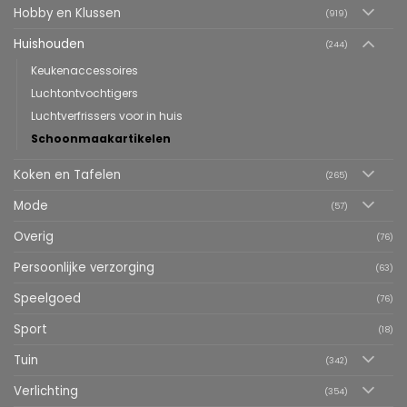
Hobby en Klussen
(919)
Huishouden
(244)
Keukenaccessoires
Luchtontvochtigers
Luchtverfrissers voor in huis
Schoonmaakartikelen
Koken en Tafelen
(265)
Mode
(57)
Overig
(76)
Persoonlijke verzorging
(63)
Speelgoed
(76)
Sport
(18)
Tuin
(342)
Verlichting
(354)