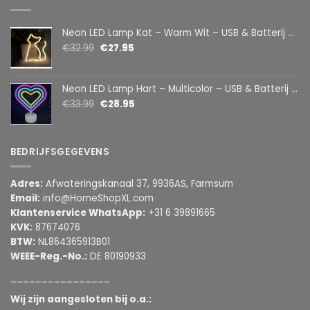
Neon LED Lamp Kat – Warm Wit – USB & Batterij – Decoratieve Tafellamp voor Kinderkamer – 28,5 x 24,5 cm
€
32.99
€
27.95
Neon LED Lamp Hart – Multicolor – USB & Batterij – Hartvormige Sfeerlamp – Kinderkamer & Slaapkamer – 25,2 x 23 cm
€
33.99
€
28.95
BEDRIJFSGEGEVENS
Adres:
Afwateringskanaal 37, 9936AS, Farmsum
Email:
info@HomeShopXL.com
Klantenservice WhatsApp:
+31 6 39891665
KVK:
87674076
BTW:
NL864365913B01
WEEE-Reg.-No.:
DE 80190933
________________
Wij zijn aangesloten bij o.a.: