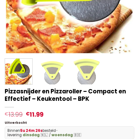
Pizzasnijder en Pizzaroller – Compact en
Effectief – Keukentool – BPK
13.99
11.99
€
€
Uitverkocht
Binnen
5u 24m 26s
besteld
•
levering
dinsdag
🇳🇱 /
woensdag
🇧🇪