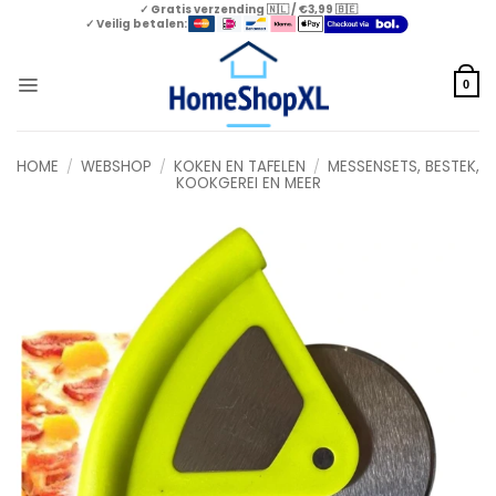
Skip
✓ Gratis verzending 🇳🇱 / €3,99 🇧🇪
✓ Veilig betalen:
to
content
0
HOME
/
WEBSHOP
/
KOKEN EN TAFELEN
/
MESSENSETS, BESTEK,
KOOKGEREI EN MEER