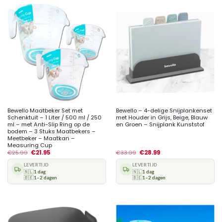
Bewello Maatbeker Set met
Bewello – 4-delige Snijplankenset
Schenktuit – 1 Liter / 500 ml / 250
met Houder in Grijs, Beige, Blauw
ml – met Anti-Slip Ring op de
en Groen – Snijplank Kunststof
bodem – 3 Stuks Maatbekers –
Meetbeker – Maatkan –
Measuring Cup
€
25.99
€
21.95
€
33.99
€
28.99
LEVERTIJD
LEVERTIJD
🇳🇱
1 dag
🇳🇱
1 dag
🇧🇪
1–2 dagen
🇧🇪
1–2 dagen