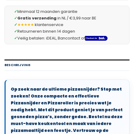
✓
Minimaal 12 maanden garantie
✓
Gratis verzending
in NL / €3,99 naar BE
✓
★★★★★
klantenservice
✓
Retourneren binnen 14 dagen
✓
Veilig betalen: iDEAL, Bancontact of
BESCHRIJVING
Op zoek naar de ultieme pizzasnijder? Stop met
zoeken! Onze compacte en effectieve
Pizzasnijder en Pizzaroller is precies wat je
nodig hebt. Met dit product geniet je van perfect
gesneden pizza’s, zonder gedoe. Bestel nu deze
must-have keukentool en maak van iedere
pizzamaaltijd een feestje. Vertrouw op de