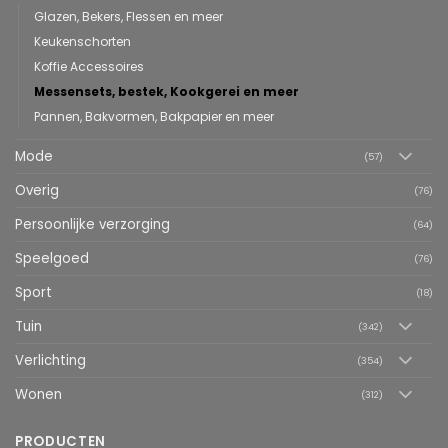
Glazen, Bekers, Flessen en meer
Keukenschorten
Koffie Accessoires
Messensets, bestek, Kookgerei en meer
Pannen, Bakvormen, Bakpapier en meer
Mode
(57)
Overig
(76)
Persoonlijke verzorging
(64)
Speelgoed
(76)
Sport
(18)
Tuin
(342)
Verlichting
(354)
Wonen
(312)
PRODUCTEN