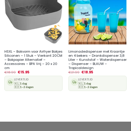
HSXL – Bakvorm voor Airfryer Bakjes
Limonadedispenser met Kraantje
Siliconen – 1 Stuk – Vierkant 20CM
en 4 bekers – Drankdispenser 3,8
– Bakpapier Alternatief –
Liter – Kunststof – Waterdispenser
Accessoires – BPA Vrij – 20 x 20
– Dispenser – BLAUW –
cm
Tropicaldesign
€
18.99
€
15.95
€
21.99
€
18.95
LEVERTIJD
LEVERTIJD
🇳🇱
1 dag
🇳🇱
1 dag
🇧🇪
1–2 dagen
🇧🇪
1–2 dagen