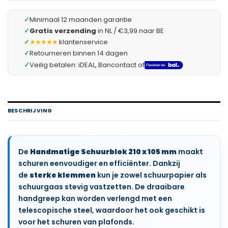
✓
Minimaal 12 maanden garantie
✓
Gratis verzending
in NL / €3,99 naar BE
✓
★★★★★
klantenservice
✓
Retourneren binnen 14 dagen
✓
Veilig betalen: iDEAL, Bancontact of
BESCHRIJVING
De
Handmatige Schuurblok 210 x 105 mm
maakt
schuren eenvoudiger en efficiënter. Dankzij
de
sterke klemmen
kun je zowel schuurpapier als
schuurgaas stevig vastzetten. De draaibare
handgreep kan worden verlengd met een
telescopische steel, waardoor het ook geschikt is
voor het schuren van plafonds.