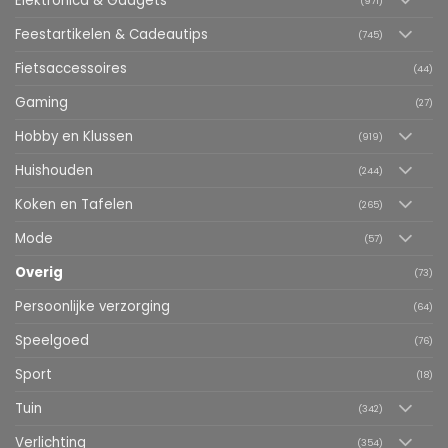
Elektronica & Gadgets
(971)
Feestartikelen & Cadeautips
(745)
Fietsaccessoires
(44)
Gaming
(27)
Hobby en Klussen
(919)
Huishouden
(244)
Koken en Tafelen
(265)
Mode
(57)
Overig
(73)
Persoonlijke verzorging
(64)
Speelgoed
(76)
Sport
(18)
Tuin
(342)
Verlichting
(354)