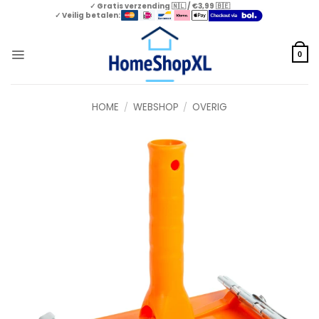
Skip
✓ Gratis verzending 🇳🇱 / €3,99 🇧🇪
✓ Veilig betalen:
to
content
0
HOME
/
WEBSHOP
/
OVERIG