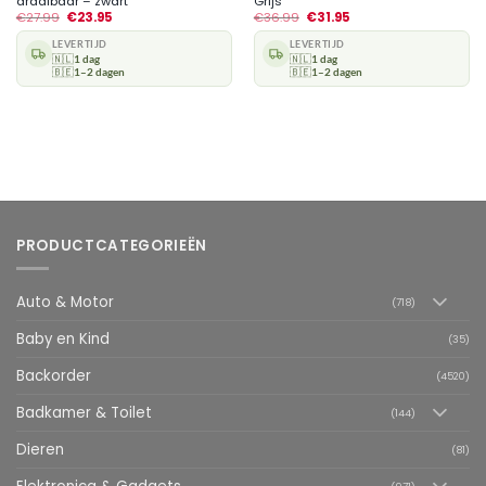
draaibaar – zwart
Grijs
€
27.99
€
23.95
€
36.99
€
31.95
LEVERTIJD
LEVERTIJD
🇳🇱
1 dag
🇳🇱
1 dag
🇧🇪
1–2 dagen
🇧🇪
1–2 dagen
PRODUCTCATEGORIEËN
Auto & Motor
(718)
Baby en Kind
(35)
Backorder
(4520)
Badkamer & Toilet
(144)
Dieren
(81)