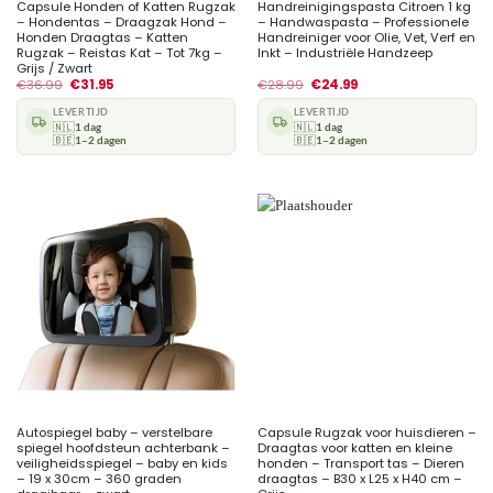
Capsule Honden of Katten Rugzak
Handreinigingspasta Citroen 1 kg
– Hondentas – Draagzak Hond –
– Handwaspasta – Professionele
Honden Draagtas – Katten
Handreiniger voor Olie, Vet, Verf en
Rugzak – Reistas Kat – Tot 7kg –
Inkt – Industriële Handzeep
Grijs / Zwart
€
36.99
€
31.95
€
28.99
€
24.99
LEVERTIJD
LEVERTIJD
🇳🇱
1 dag
🇳🇱
1 dag
🇧🇪
1–2 dagen
🇧🇪
1–2 dagen
Autospiegel baby – verstelbare
Capsule Rugzak voor huisdieren –
spiegel hoofdsteun achterbank –
Draagtas voor katten en kleine
veiligheidsspiegel – baby en kids
honden – Transport tas – Dieren
– 19 x 30cm – 360 graden
draagtas – B30 x L25 x H40 cm –