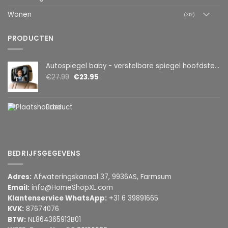
Wonen
(312)
PRODUCTEN
Autospiegel baby - verstelbare spiegel hoofdsteun achterbank - veiligheidsspiegel - baby en kids - 19 x 30cm - 360 graden draaibaar - zwart
€
27.99
€
23.95
Product
BEDRIJFSGEGEVENS
Adres:
Afwateringskanaal 37, 9936AS, Farmsum
Email:
info@HomeShopXL.com
Klantenservice WhatsApp:
+31 6 39891665
KVK:
87674076
BTW:
NL864365913B01