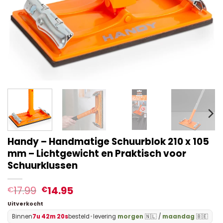
Handy – Handmatige Schuurblok 210 x 105
mm – Lichtgewicht en Praktisch voor
Schuurklussen
17.99
14.95
€
€
Uitverkocht
Binnen
7u 42m 19s
besteld
•
levering
morgen
🇳🇱 /
maandag
🇧🇪