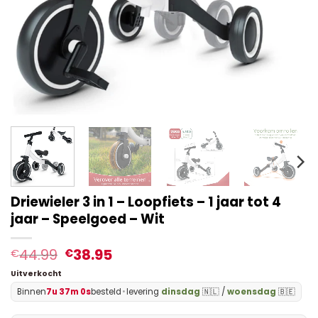
Driewieler 3 in 1 – Loopfiets – 1 jaar tot 4
jaar – Speelgoed – Wit
44.99
38.95
€
€
Uitverkocht
Binnen
7u 37m 0s
besteld
•
levering
dinsdag
🇳🇱 /
woensdag
🇧🇪