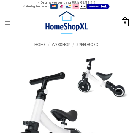
Skip
✓ Gratis verzending 🇳🇱 / €3,99 🇧🇪
✓ Veilig betalen:
to
content
0
HOME
/
WEBSHOP
/
SPEELGOED