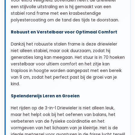
voor extra veiligheid. Bovendien heeft de driewieler
een stijlvolle uitstraling en is hij gemaakt van een
stabiel rond frame met een krasbestendige
polyestercoating om de tand des tijds te doorstaan.
Robuust en Verstelbaar voor Optimaal Comfort
Dankzij het robuuste stalen frame is deze driewieler
niet alleen stabiel, maar ook duurzaam, zodat hij
generaties lang kan meegaan. Het stuur is in 70 hoeken
verstelbaar voor ultiem comfort en het zitje kan
traploos in hoogte worden aangepast met een bereik
van 9 cm, zodat het perfect past bij de groei van je
kind.
Spelenderwijs Leren en Groeien
Het rijden op de 3-in-1 Driewieler is niet alleen leuk,
maar het helpt ook bij het oefenen van balans, het
verbeteren van de fysieke coördinatie en het
vormgeven van het lichaam van je kleintje. Het is de
ideale metgezel voor avonturen in de frisse lucht terwijl