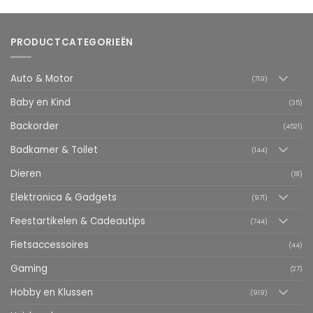
PRODUCTCATEGORIEËN
Auto & Motor
(719)
Baby en Kind
(35)
Backorder
(4521)
Badkamer & Toilet
(144)
Dieren
(81)
Elektronica & Gadgets
(971)
Feestartikelen & Cadeautips
(744)
Fietsaccessoires
(44)
Gaming
(27)
Hobby en Klussen
(919)