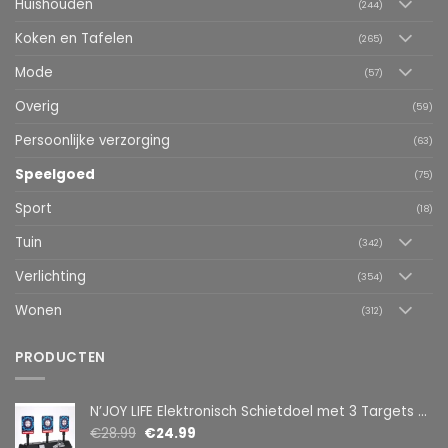
Huishouden
(244)
Koken en Tafelen
(265)
Mode
(57)
Overig
(59)
Persoonlijke verzorging
(63)
Speelgoed
(75)
Sport
(18)
Tuin
(342)
Verlichting
(354)
Wonen
(312)
PRODUCTEN
N’JOY LIFE Elektronisch Schietdoel met 3 Targets – Automatische Reset – Digitaal Scorebord – voor Foam Darts
€
28.99
€
24.99