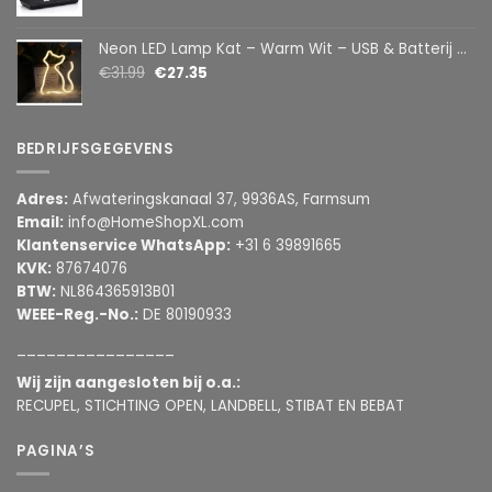
Neon LED Lamp Kat – Warm Wit – USB & Batterij – Decoratieve Tafellamp voor Kinderkamer – 28,5 x 24,5 cm
€
31.99
€
27.35
BEDRIJFSGEGEVENS
Adres:
Afwateringskanaal 37, 9936AS, Farmsum
Email:
info@HomeShopXL.com
Klantenservice WhatsApp:
+31 6 39891665
KVK:
87674076
BTW:
NL864365913B01
WEEE-Reg.-No.:
DE 80190933
________________
Wij zijn aangesloten bij o.a.:
RECUPEL, STICHTING OPEN, LANDBELL, STIBAT EN BEBAT
PAGINA’S