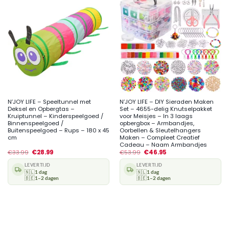
N’JOY LIFE – Speeltunnel met
N’JOY LIFE – DIY Sieraden Maken
Deksel en Opbergtas –
Set – 4655-delig Knutselpakket
Kruiptunnel – Kinderspeelgoed /
voor Meisjes – In 3 laags
Binnenspeelgoed /
opbergbox – Armbandjes,
Buitenspeelgoed – Rups – 180 x 45
Oorbellen & Sleutelhangers
cm
Maken – Compleet Creatief
Cadeau – Naam Armbandjes
€
33.99
€
28.99
€
53.99
€
46.95
LEVERTIJD
LEVERTIJD
🇳🇱
1 dag
🇳🇱
1 dag
🇧🇪
1–2 dagen
🇧🇪
1–2 dagen