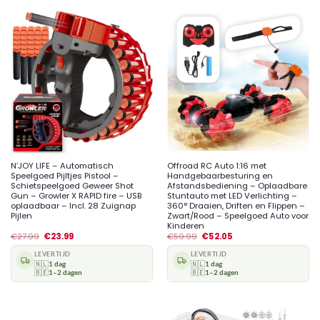
N’JOY LIFE – Automatisch
Offroad RC Auto 1:16 met
Speelgoed Pijltjes Pistool –
Handgebaarbesturing en
Schietspeelgoed Geweer Shot
Afstandsbediening – Oplaadbare
Gun – Growler X RAPID fire – USB
Stuntauto met LED Verlichting –
oplaadbaar – Incl. 28 Zuignap
360° Draaien, Driften en Flippen –
Pijlen
Zwart/Rood – Speelgoed Auto voor
Kinderen
€
27.99
€
23.99
€
59.99
€
52.05
LEVERTIJD
LEVERTIJD
🇳🇱
1 dag
🇳🇱
1 dag
🇧🇪
1–2 dagen
🇧🇪
1–2 dagen