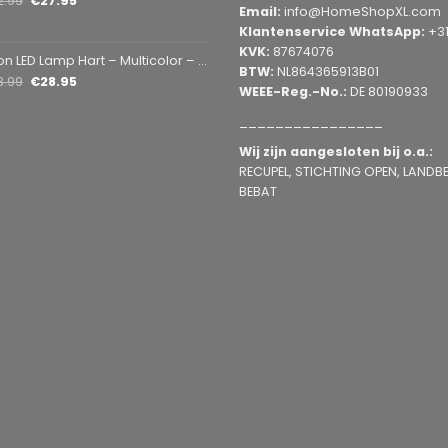
2.99
€
27.95
Email:
info@HomeShopXL.com
Klantenservice WhatsApp:
+3
KVK:
87674076
mp Hart – Multicolor – USB & Batterij – Hartvormige Sfeerlamp – Kinderkamer & Slaapkamer – 25,2 x 23 cm
BTW:
NL864365913B01
3.99
€
28.95
WEEE-Reg.-No.:
DE 80190933
________________
Wij zijn aangesloten bij o.a.:
RECUPEL, STICHTING OPEN, LANDBEL
BEBAT