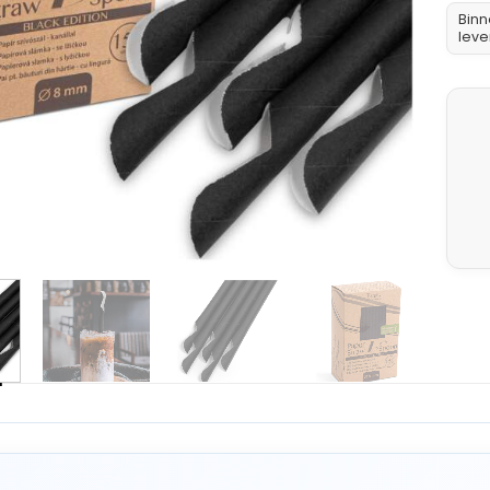
Binn
G