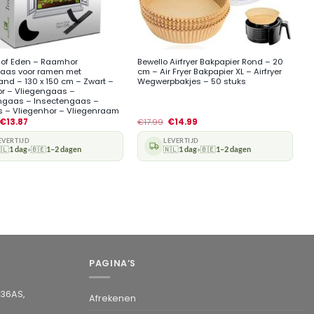
+
 of Eden – Raamhor
Bewello Airfryer Bakpapier Rond – 20
aas voor ramen met
cm – Air Fryer Bakpapier XL – Airfryer
band – 130 x 150 cm – Zwart –
Wegwerpbakjes – 50 stuks
r – Vliegengaas –
gaas – Insectengaas –
 – Vliegenhor – Vliegenraam
€
13.87
€
17.99
€
14.99
EVERTIJD
LEVERTIJD
🇱
1 dag
🇧🇪
1–2 dagen
🇳🇱
1 dag
🇧🇪
1–2 dagen
•
•
PAGINA’S
936AS,
Afrekenen