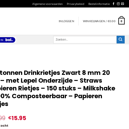
Algemene voorwaarden
Privacybeleid
Bestelinformatie
INLOGGEN
WINKELWAGEN /
€
0.00
0
Zoeken
naar:
tonnen Drinkrietjes Zwart 8 mm 20
– met Lepel Onderzijde – Straws
ieren Rietjes – 150 stuks – Milkshake
00% Composteerbaar – Papieren
jes
99
15.95
€
kocht