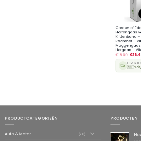
+
Garden of Ed
Horrengaas v
Klittenband –
Raamhor – Vl
Muggengaas 
Horgaas – Vl
€
18.99
€
16.
LEVERTI
🇳🇱
1 da
PRODUCTCATEGORIEËN
PRODUCTEN
Auto & Motor
Neon LED L
(718)