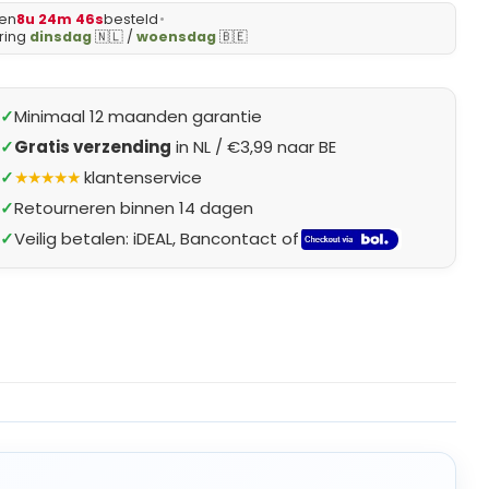
en
8u 24m 45s
besteld
•
levering
dinsdag
🇳🇱 /
woensdag
🇧🇪
✓
Minimaal 12 maanden garantie
✓
Gratis verzending
in NL / €3,99 naar BE
✓
★★★★★
klantenservice
✓
Retourneren binnen 14 dagen
✓
Veilig betalen: iDEAL, Bancontact of