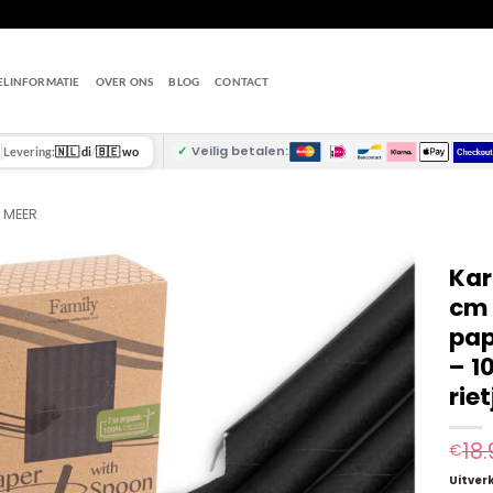
ELINFORMATIE
OVER ONS
BLOG
CONTACT
✓
Veilig betalen:
Levering:
🇳🇱 di
/
🇧🇪 wo
N MEER
Kar
cm 
pap
– 1
riet
18.
€
Uitver