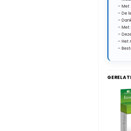
– Met 
– De l
– Dank
– Met 
– Deze
– Het 
– Best
GERELAT