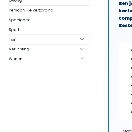
Overig
Ben j
Persoonlijke verzorging
karto
compo
Speelgoed
Beste
Sport
Tuin
Verlichting
Wonen
– Maak