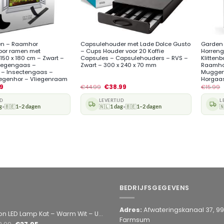
+
+
en – Raamhor
Capsulehouder met Lade Dolce Gusto
Garden
oor ramen met
– Cups Houder voor 20 Koffie
Horreng
 150 x 180 cm – Zwart –
Capsules – Capsulehouders – RVS –
Klitten
iegengaas –
Zwart – 300 x 240 x 70 mm
Raamho
– Insectengaas –
Muggen
iegenhor – Vliegenraam
Horgaas
49
€
44.99
€
38.99
€
15.99
JD
LEVERTIJD
L
g
🇧🇪
1–2 dagen
🇳🇱
1 dag
🇧🇪
1–2 dagen

•
•
BEDRIJFSGEGEVENS
Adres:
Afwateringskanaal 37, 9
amp Kat – Warm Wit – USB & Batterij – Decoratieve Tafellamp voor Kinderkamer – 28,5 x 24,5 cm
Farmsum