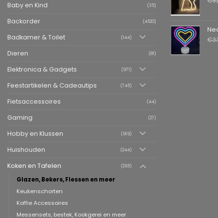
€
3
Baby en Kind
(35)
Backorder
(4520)
Neon LED La
Badkamer & Toilet
(144)
€
3
Dieren
(81)
Elektronica & Gadgets
(971)
Feestartikelen & Cadeautips
(745)
Fietsaccessoires
(44)
Gaming
(27)
Hobby en Klussen
(919)
Huishouden
(244)
Koken en Tafelen
(265)
Glazen, Bekers, Flessen en meer
Keukenschorten
Koffie Accessoires
Messensets, bestek, Kookgerei en meer