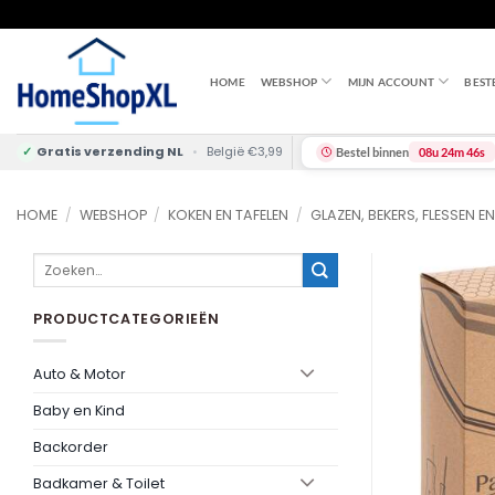
Skip
to
content
HOME
WEBSHOP
MIJN ACCOUNT
BEST
✓
Gratis verzending NL
•
België €3,99
Bestel binnen
08u 24m 45s
HOME
/
WEBSHOP
/
KOKEN EN TAFELEN
/
GLAZEN, BEKERS, FLESSEN E
Zoeken
naar:
PRODUCTCATEGORIEËN
Auto & Motor
Baby en Kind
Backorder
Badkamer & Toilet