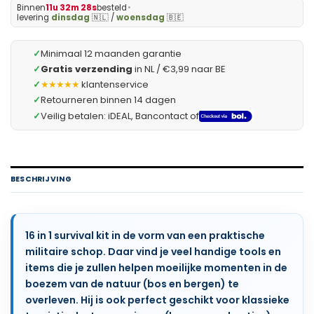
Binnen
11u 32m 27s
besteld
•
levering
dinsdag
🇳🇱 /
woensdag
🇧🇪
✓
Minimaal 12 maanden garantie
✓
Gratis verzending
in NL / €3,99 naar BE
✓
★★★★★
klantenservice
✓
Retourneren binnen 14 dagen
✓
Veilig betalen: iDEAL, Bancontact of
BESCHRIJVING
16 in 1 survival kit in de vorm van een praktische
militaire schop. Daar vind je veel handige tools en
items die je zullen helpen moeilijke momenten in de
boezem van de natuur (bos en bergen) te
overleven. Hij is ook perfect geschikt voor klassieke