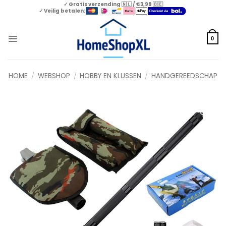
Skip
✓ Gratis verzending 🇳🇱 / €3,99 🇧🇪
✓ Veilig betalen:
to
content
0
HOME
/
WEBSHOP
/
HOBBY EN KLUSSEN
/
HANDGEREEDSCHAP