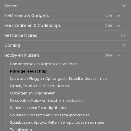
Dieren
(81)
Elektronica & Gadgets
(971)
Feestartikelen & Cadeautips
(745)
Fietsaccessoires
(44)
Gaming
(27)
Hobby en Klussen
(919)
Handdoekhaken, Kapstokken, en meer
Handgereedschap
Ijzerwaren, Pluggen, Ophangsets, Kabelbinders en meer
Lijmen, Tape, Kit en Kleefmiddelen
Opbergen en Organiseren
Persoonlijke Hulp- en Beschermmiddelen
Schilder en Verf Benodigdheden
Solderen, Soldeertin en Soldeerhulpmiddelen
Spuitbussen, Sprays, Vetten, Verfspuitbussen en meer
Tochtwering