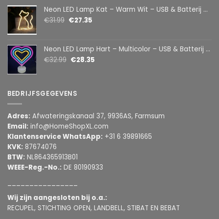
Neon LED Lamp Kat – Warm Wit – USB & Batterij – Decoratieve Tafellamp voor Kinderkamer – 28,5 x 24,5 cm
€
31.99
€
27.35
Neon LED Lamp Hart – Multicolor – USB & Batterij – Hartvormige Sfeerlamp – Kinderkamer & Slaapkamer – 25,2 x 23 cm
€
32.99
€
28.35
BEDRIJFSGEGEVENS
Adres:
Afwateringskanaal 37, 9936AS, Farmsum
Email:
info@HomeShopXL.com
Klantenservice WhatsApp:
+31 6 39891665
KVK:
87674076
BTW:
NL864365913B01
WEEE-Reg.-No.:
DE 80190933
________________
Wij zijn aangesloten bij o.a.:
RECUPEL, STICHTING OPEN, LANDBELL, STIBAT EN BEBAT