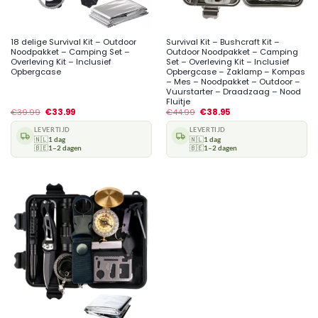
18 delige Survival Kit – Outdoor
Survival Kit – Bushcraft Kit –
Noodpakket – Camping Set –
Outdoor Noodpakket – Camping
Overleving Kit – Inclusief
Set – Overleving Kit – Inclusief
Opbergcase
Opbergcase – Zaklamp – Kompas
– Mes – Noodpakket – Outdoor –
Vuurstarter – Draadzaag – Nood
Fluitje
€
39.99
€
33.99
€
44.99
€
38.95
LEVERTIJD
LEVERTIJD
🇳🇱
1 dag
🇳🇱
1 dag
🇧🇪
1–2 dagen
🇧🇪
1–2 dagen