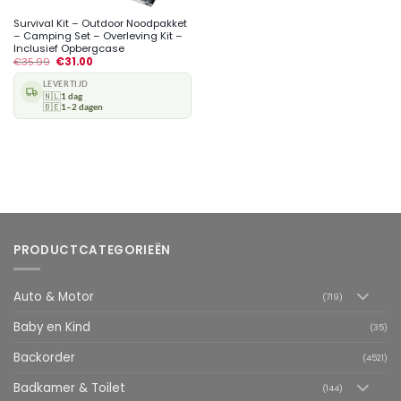
Survival Kit – Outdoor Noodpakket
– Camping Set – Overleving Kit –
Inclusief Opbergcase
€
35.99
€
31.00
LEVERTIJD
🇳🇱
1 dag
🇧🇪
1–2 dagen
PRODUCTCATEGORIEËN
Auto & Motor
(719)
Baby en Kind
(35)
Backorder
(4521)
Badkamer & Toilet
(144)