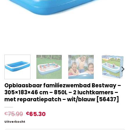
Opblaasbaar familiezwembad Bestway –
305×183×46 cm – 850L – 2 luchtkamers –
met reparatiepatch – wit/blauw [56437]
75.99
65.30
€
€
Uitverkocht