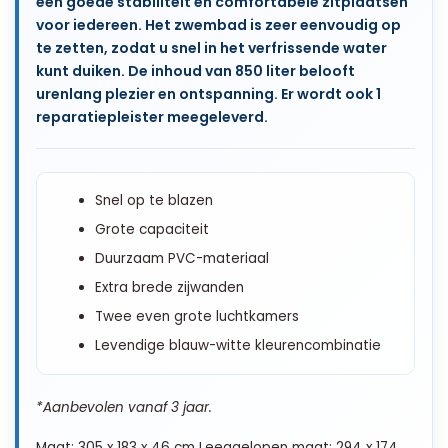
een goede stabiliteit en comfortabele zitplaatsen
voor iedereen. Het zwembad is zeer eenvoudig op
te zetten, zodat u snel in het verfrissende water
kunt duiken. De inhoud van 850 liter belooft
urenlang plezier en ontspanning. Er wordt ook 1
reparatiepleister meegeleverd.
Snel op te blazen
Grote capaciteit
Duurzaam PVC-materiaal
Extra brede zijwanden
Twee even grote luchtkamers
Levendige blauw-witte kleurencombinatie
*Aanbevolen vanaf 3 jaar.
Maat: 305 x 183 x 46 cm Leeggelopen maat: 294 x 174