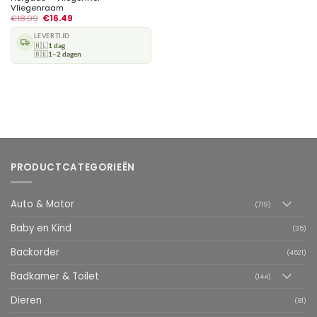
Vliegenraam
€
18.99
€
16.49
LEVERTIJD
🇳🇱
1 dag
🇧🇪
1–2 dagen
PRODUCTCATEGORIEËN
Auto & Motor
(719)
Baby en Kind
(35)
Backorder
(4521)
Badkamer & Toilet
(144)
Dieren
(81)