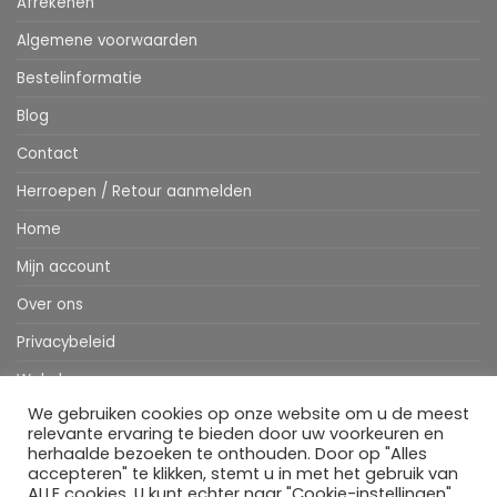
Afrekenen
Algemene voorwaarden
Bestelinformatie
Blog
Contact
Herroepen / Retour aanmelden
Home
Mijn account
Over ons
Privacybeleid
Webshop
We gebruiken cookies op onze website om u de meest
Winkelwagen
relevante ervaring te bieden door uw voorkeuren en
herhaalde bezoeken te onthouden. Door op "Alles
accepteren" te klikken, stemt u in met het gebruik van
ALLE cookies. U kunt echter naar "Cookie-instellingen"
Stripe
MasterCard
IDeal
Bancontact
Klarna
Apple
Visa