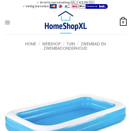
Skip
✓ Gratis verzending 🇳🇱 / €3,99 🇧🇪
✓ Veilig betalen:
to
content
0
HOME
/
WEBSHOP
/
TUIN
/
ZWEMBAD EN
ZWEMBADONDERHOUD