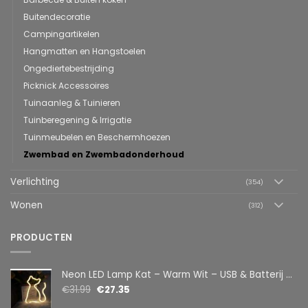
Buitendecoratie
Campingartikelen
Hangmatten en Hangstoelen
Ongediertebestrijding
Picknick Accessoires
Tuinaanleg & Tuinieren
Tuinberegening & Irrigatie
Tuinmeubelen en Beschermhoezen
Zwembad en Zwembadonderhoud
Verlichting
(354)
Wonen
(312)
PRODUCTEN
Neon LED Lamp Kat – Warm Wit – USB & Batterij – Decoratieve Tafellamp voor Kinderkamer – 28,5 x 24,5 cm
€
31.99
€
27.35