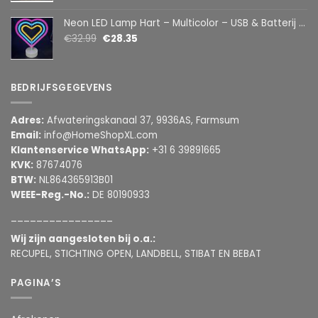
Neon LED Lamp Hart – Multicolor – USB & Batterij – Hartvormige Sfeerlamp – Kinderkamer & Slaapkamer – 25,2 x 23 cm
€
32.99
€
28.35
BEDRIJFSGEGEVENS
Adres:
Afwateringskanaal 37, 9936AS, Farmsum
Email:
info@HomeShopXL.com
Klantenservice WhatsApp:
+31 6 39891665
KVK:
87674076
BTW:
NL864365913B01
WEEE-Reg.-No.:
DE 80190933
________________
Wij zijn aangesloten bij o.a.:
RECUPEL, STICHTING OPEN, LANDBELL, STIBAT EN BEBAT
PAGINA’S