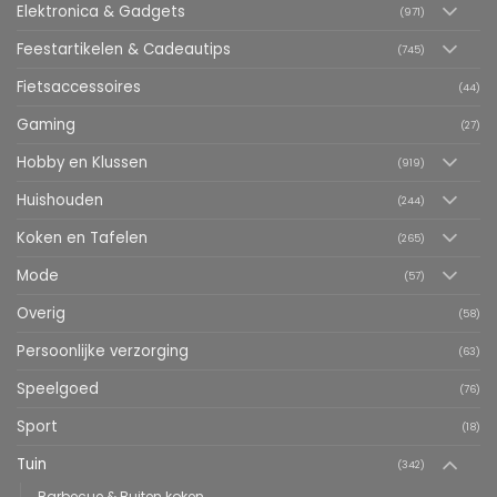
Elektronica & Gadgets
(971)
Feestartikelen & Cadeautips
(745)
Fietsaccessoires
(44)
Gaming
(27)
Hobby en Klussen
(919)
Huishouden
(244)
Koken en Tafelen
(265)
Mode
(57)
Overig
(58)
Persoonlijke verzorging
(63)
Speelgoed
(76)
Sport
(18)
Tuin
(342)
Barbecue & Buiten koken