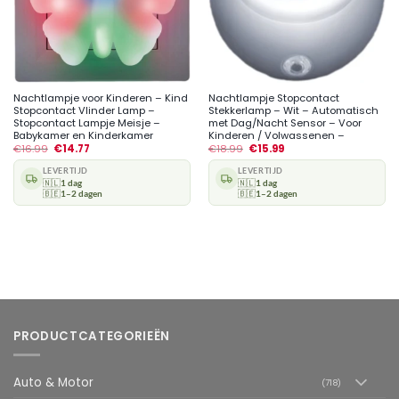
Nachtlampje voor Kinderen – Kind
Nachtlampje Stopcontact
Stopcontact Vlinder Lamp –
Stekkerlamp – Wit – Automatisch
Stopcontact Lampje Meisje –
met Dag/Nacht Sensor – Voor
Babykamer en Kinderkamer
Kinderen / Volwassenen –
€
16.99
€
14.77
€
18.99
€
15.99
LEVERTIJD
LEVERTIJD
🇳🇱
1 dag
🇳🇱
1 dag
🇧🇪
1–2 dagen
🇧🇪
1–2 dagen
PRODUCTCATEGORIEËN
Auto & Motor
(718)