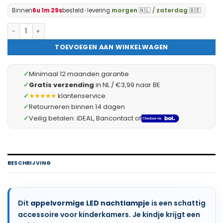
Binnen
6u 1m 28s
besteld
•
levering
morgen
🇳🇱 /
zaterdag
🇧🇪
Nachtlampje voor Kinderen - Kind Stopcontact Appel Lamp - S
TOEVOEGEN AAN WINKELWAGEN
✓
Minimaal 12 maanden garantie
✓
Gratis verzending
in NL / €3,99 naar BE
✓
★★★★★
klantenservice
✓
Retourneren binnen 14 dagen
✓
Veilig betalen: iDEAL, Bancontact of
BESCHRIJVING
Dit
appelvormige LED nachtlampje
is een schattig
accessoire voor kinderkamers. Je kindje krijgt een