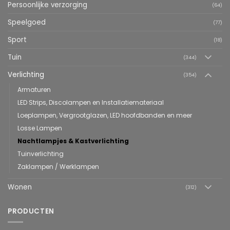
Persoonlijke verzorging
(64)
Speelgoed
(77)
Sport
(18)
Tuin
(344)
Verlichting
(354)
Armaturen
LED Strips, Discolampen en Installatiemateriaal
Loeplampen, Vergrootglazen, LED hoofdbanden en meer
Losse Lampen
Nachtlampjes & Kastverlichting
Tuinverlichting
Zaklampen / Werklampen
Wonen
(312)
PRODUCTEN