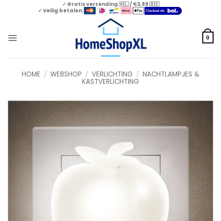
Skip
✓ Gratis verzending 🇳🇱 / €3,99 🇧🇪
✓ Veilig betalen:
to
content
0
HOME
/
WEBSHOP
/
VERLICHTING
/
NACHTLAMPJES &
KASTVERLICHTING