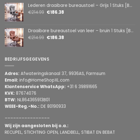
Lederen draaibare bureaustoel – Grijs 1 Stuks [BMD1107GY]
€
214.99
€
186.38
Draaibare bureaustoel van leer – bruin 1 Stuks [BMD1107BR]
€
214.99
€
186.38
BEDRIJFSGEGEVENS
Adres:
Afwateringskanaal 37, 9936AS, Farmsum
Email:
info@HomeShopXL.com
Klantenservice WhatsApp:
+31 6 39891665
KVK:
87674076
BTW:
NL864365913B01
WEEE-Reg.-No.:
DE 80190933
________________
Wij zijn aangesloten bij o.a.:
RECUPEL, STICHTING OPEN, LANDBELL, STIBAT EN BEBAT