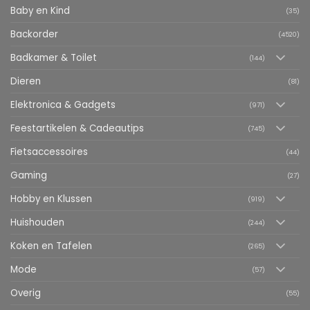
Baby en Kind
(35)
Backorder
(4520)
Badkamer & Toilet
(144)
Dieren
(81)
Elektronica & Gadgets
(971)
Feestartikelen & Cadeautips
(745)
Fietsaccessoires
(44)
Gaming
(27)
Hobby en Klussen
(919)
Huishouden
(244)
Koken en Tafelen
(265)
Mode
(57)
Overig
(55)