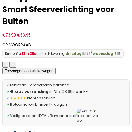
Smart Sfeerverlichting voor
Buiten
€
73.99
€
63.95
OP VOORRAAD
Binnen
1u 13m 25s
besteld
•
levering
dinsdag
🇳🇱 /
woensdag
🇧🇪
Garden
of
Toevoegen aan winkelwagen
Eden
-
✓
Minimaal 12 maanden garantie
Lichtsnoer
✓
Gratis verzending
in NL / €3,99 naar BE
voor
✓
★★★★★
klantenservice
Binnen
✓
Retourneren binnen 14 dagen
of
Buiten
✓
Veilig betalen: iDEAL, Bancontact of
op
Netstroom
-