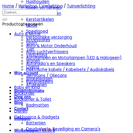
Huishouden
Home
/
Webshop
/
Verlichting
/
Tuinverlichting
Koken en Tafelen
Zoeken
Hobby en Klussen
naar:
Kerstartikelen
Productcategorieën
Mode
Speelgoed
Auto & Motor
Persoonlijke verzorging
Accessoires
Sport
Auto & Motor Onderhoud
Tuin
Auto Luchtverfrissers
Verlichting
Autolampen en Motorlampen (LED & Halogeen)
Wonen
Autoradio's en Speakers
Overig
Elektrische kabels / Kabelsets / Audiokabels
Mijn account
Jerrycans / Oliecans
Winkelwagen
Ruitenwissers
Afrekenen
Baby en Kind
Bestelinformatie
Backorder
Over ons
Badkamer & Toilet
Blog
Badmatten
Contact
Dieren
Elektronica & Gadgets
Inloggen
Batterijen
Deurbelsets, Beveiliging en Camera's
Winkelwagen /
€
0.00
0