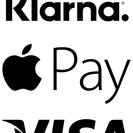
A
P
V