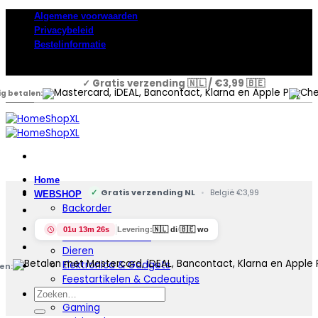
Skip
Algemene voorwaarden
to
Privacybeleid
content
Bestelinformatie
✓ Gratis verzending 🇳🇱 / €3,99 🇧🇪
lig betalen:
Home
✓
Gratis verzending NL
•
België €3,99
WEBSHOP
Backorder
Auto & Motor
01u 13m 25s
Levering:
🇳🇱 di
/
🇧🇪 wo
Badkamer & Toilet
Dieren
Elektronica & Gadgets
en:
Feestartikelen & Cadeautips
Zoeken
Fietsaccessoires
naar:
Gaming