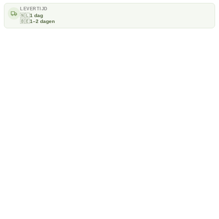
LEVERTIJD
🇳🇱
1 dag
🇧🇪
1–2 dagen