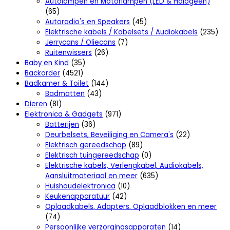
Autolampen en Motorlampen (LED & Halogeen)
(65)
Autoradio's en Speakers
(45)
Elektrische kabels / Kabelsets / Audiokabels
(235)
Jerrycans / Oliecans
(7)
Ruitenwissers
(26)
Baby en Kind
(35)
Backorder
(4521)
Badkamer & Toilet
(144)
Badmatten
(43)
Dieren
(81)
Elektronica & Gadgets
(971)
Batterijen
(36)
Deurbelsets, Beveiliging en Camera's
(22)
Elektrisch gereedschap
(89)
Elektrisch tuingereedschap
(0)
Elektrische kabels, Verlengkabel, Audiokabels,
Aansluitmateriaal en meer
(635)
Huishoudelektronica
(10)
Keukenapparatuur
(42)
Oplaadkabels, Adapters, Oplaadblokken en meer
(74)
Persoonlijke verzorgingsapparaten
(14)