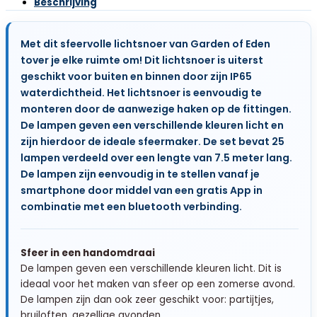
Beschrijving
Multicolour
-
7.5m
Met dit sfeervolle lichtsnoer van Garden of Eden
-
tover je elke ruimte om! Dit lichtsnoer is uiterst
met
geschikt voor buiten en binnen door zijn IP65
App
en
waterdichtheid. Het lichtsnoer is eenvoudig te
Bluetooth
monteren door de aanwezige haken op de fittingen.
én
De lampen geven een verschillende kleuren licht en
afstandsbediening
zijn hierdoor de ideale sfeermaker. De set bevat 25
-
lampen verdeeld over een lengte van 7.5 meter lang.
25
De lampen zijn eenvoudig in te stellen vanaf je
Lampjes
smartphone door middel van een gratis App in
-
IP65
combinatie met een bluetooth verbinding.
waterdicht
-
Smart
Sfeer in een handomdraai
Sfeerverlichting
De lampen geven een verschillende kleuren licht. Dit is
voor
ideaal voor het maken van sfeer op een zomerse avond.
Buiten
De lampen zijn dan ook zeer geschikt voor: partijtjes,
hoeveelheid
bruiloften, gezellige avonden.