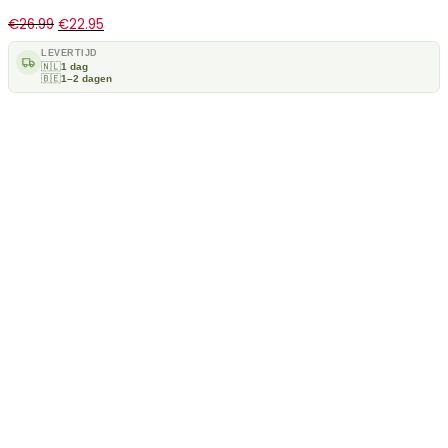
€
26.99
€
22.95
LEVERTIJD
🇳🇱
1 dag
🇧🇪
1–2 dagen