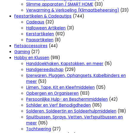
Slimme apparaten / SMART HOME
(33)
Verwarming & Verkoeling (Klimaatbeheersing)
(23)
Feestartikelen & Cadeautips
(744)
Cadeaus
(32)
Halloween Artikelen
(31)
Kerstartikelen
(612)
Paasartikelen
(8)
Fietsaccessoires
(44)
Gaming
(27)
Hobby en Klussen
(919)
Handdoekhaken, Kapstokken, en meer
(15)
Handgereedschap
(229)
Ijzerwaren, Pluggen, Ophangsets, Kabelbinders en
meer
(53)
Lijmen, Tape, Kit en Kleefmiddelen
(125)
Opbergen en Organiseren
(103)
Persoonlijke Hulp- en Beschermmiddelen
(42)
Schilder en Verf Benodigdheden
(105)
Solderen, Soldeertin en Soldeerhulpmiddelen
(118)
Spuitbussen, Sprays, Vetten, Verfspuitbussen en
meer
(105)
Tochtwering
(27)