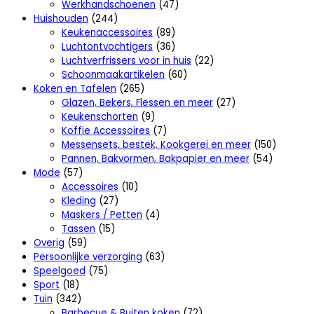
Werkhandschoenen
(47)
Huishouden
(244)
Keukenaccessoires
(89)
Luchtontvochtigers
(36)
Luchtverfrissers voor in huis
(22)
Schoonmaakartikelen
(60)
Koken en Tafelen
(265)
Glazen, Bekers, Flessen en meer
(27)
Keukenschorten
(9)
Koffie Accessoires
(7)
Messensets, bestek, Kookgerei en meer
(150)
Pannen, Bakvormen, Bakpapier en meer
(54)
Mode
(57)
Accessoires
(10)
Kleding
(27)
Maskers / Petten
(4)
Tassen
(15)
Overig
(59)
Persoonlijke verzorging
(63)
Speelgoed
(75)
Sport
(18)
Tuin
(342)
Barbecue & Buiten koken
(72)