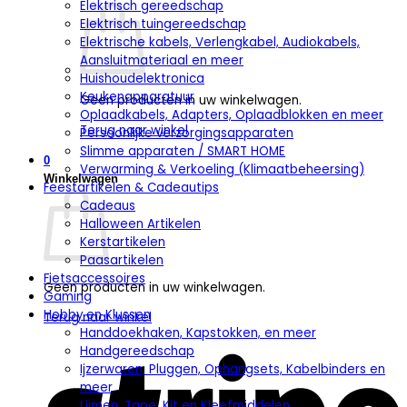
Elektrisch gereedschap
Elektrisch tuingereedschap
Elektrische kabels, Verlengkabel, Audiokabels,
Aansluitmateriaal en meer
Huishoudelektronica
Keukenapparatuur
Geen producten in uw winkelwagen.
Oplaadkabels, Adapters, Oplaadblokken en meer
Terug naar winkel
Persoonlijke verzorgingsapparaten
Slimme apparaten / SMART HOME
0
Verwarming & Verkoeling (Klimaatbeheersing)
Winkelwagen
Feestartikelen & Cadeautips
Cadeaus
Halloween Artikelen
Kerstartikelen
Paasartikelen
Fietsaccessoires
Geen producten in uw winkelwagen.
Gaming
Hobby en Klussen
Terug naar winkel
Handdoekhaken, Kapstokken, en meer
S
Handgereedschap
Ijzerwaren, Pluggen, Ophangsets, Kabelbinders en
meer
Lijmen, Tape, Kit en Kleefmiddelen