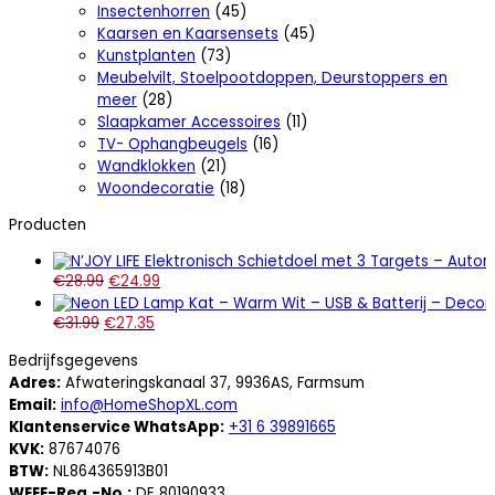
Insectenhorren
(45)
Kaarsen en Kaarsensets
(45)
Kunstplanten
(73)
Meubelvilt, Stoelpootdoppen, Deurstoppers en
meer
(28)
Slaapkamer Accessoires
(11)
TV- Ophangbeugels
(16)
Wandklokken
(21)
Woondecoratie
(18)
Producten
€
28.99
€
24.99
€
31.99
€
27.35
Bedrijfsgegevens
Adres:
Afwateringskanaal 37, 9936AS, Farmsum
Email:
info@HomeShopXL.com
Klantenservice WhatsApp:
+31 6 39891665
KVK:
87674076
BTW:
NL864365913B01
WEEE-Reg.-No.:
DE 80190933