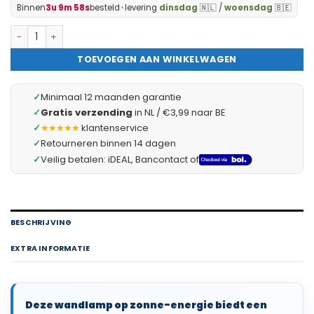
Binnen
3u 9m 57s
besteld
•
levering
dinsdag
🇳🇱 /
woensdag
🇧🇪
Landelijke Hangende Tuin Lantaarn met LED Bol lamp Solar - W
TOEVOEGEN AAN WINKELWAGEN
✓
Minimaal 12 maanden garantie
✓
Gratis verzending
in NL / €3,99 naar BE
✓
★★★★★
klantenservice
✓
Retourneren binnen 14 dagen
✓
Veilig betalen: iDEAL, Bancontact of
BESCHRIJVING
EXTRA INFORMATIE
Deze wandlamp op zonne-energie biedt een