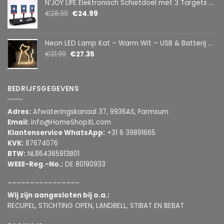
N’JOY LIFE Elektronisch Schietdoel met 3 Targets – Automatische Reset – Digitaal Scorebord – voor Foam Darts
€
28.99
€
24.99
Neon LED Lamp Kat – Warm Wit – USB & Batterij – Decoratieve Tafellamp voor Kinderkamer – 28,5 x 24,5 cm
€
31.99
€
27.35
BEDRIJFSGEGEVENS
Adres:
Afwateringskanaal 37, 9936AS, Farmsum
Email:
info@HomeShopXL.com
Klantenservice WhatsApp:
+31 6 39891665
KVK:
87674076
BTW:
NL864365913B01
WEEE-Reg.-No.:
DE 80190933
________________
Wij zijn aangesloten bij o.a.:
RECUPEL, STICHTING OPEN, LANDBELL, STIBAT EN BEBAT