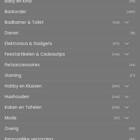
Baby en Kind
(35)
Backorder
(4521)
Badkamer & Toilet
(144)
Dieren
(81)
Elektronica & Gadgets
(971)
Feestartikelen & Cadeautips
(744)
Fietsaccessoires
(44)
Gaming
(27)
Hobby en Klussen
(919)
Huishouden
(244)
Koken en Tafelen
(265)
Mode
(57)
Overig
(59)
Persoonlijke verzorging
(63)