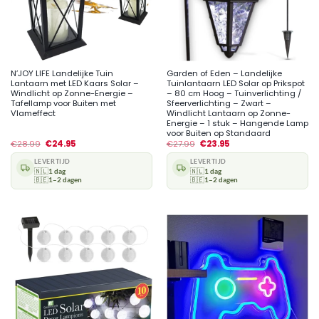
N’JOY LIFE Landelijke Tuin
Garden of Eden – Landelijke
Lantaarn met LED Kaars Solar –
Tuinlantaarn LED Solar op Prikspot
Windlicht op Zonne-Energie –
– 80 cm Hoog – Tuinverlichting /
Tafellamp voor Buiten met
Sfeerverlichting – Zwart –
Vlameffect
Windlicht Lantaarn op Zonne-
Energie – 1 stuk – Hangende Lamp
voor Buiten op Standaard
€
28.99
€
24.95
€
27.99
€
23.95
LEVERTIJD
LEVERTIJD
🇳🇱
1 dag
🇳🇱
1 dag
🇧🇪
1–2 dagen
🇧🇪
1–2 dagen