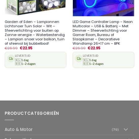
Garden of Eden – Lampionnen
LED Game Controller Lamp – Neon
Lichtsnoer Tuin Solar – Wit –
Multicolor – USB & Batterij – Met
Sfeerverlichting voor buiten op
Dimmer – Sfeerverlichting voor
Zonne-energie – Waterbestendig
Gamer Room, Bureau of
– Lampion snoer voor balkon, tuin
Slaapkamer – Decoratieve
of sfeervol bij bubbelbad!
Wandlamp 26×17 cm – BPK
€
26.99
€
22.95
€
26.99
€
22.95
LEVERTIJD
LEVERTIJD
🇳🇱
1 dag
🇳🇱
1 dag
🇧🇪
1–2 dagen
🇧🇪
1–2 dagen
PRODUCTCATEGORIEËN
Auto & Motor
(719)