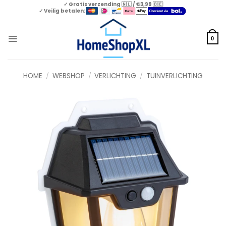
Skip
✓ Gratis verzending 🇳🇱 / €3,99 🇧🇪
✓ Veilig betalen:
to
content
0
HOME
/
WEBSHOP
/
VERLICHTING
/
TUINVERLICHTING