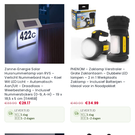
Zonne-Energie Solar
PHENOM – Zaklamp Verstraler –
Huisnummerlamp van RVS –
Grote Zaklantaarn – Dubbele LED
Verlicht Nummerbord Huis – Koel
lampen – 2 in 1 Werkplaats
Wit LED Licht – Automatisch
Zaklamp – Inclusief Batterijen –
Aan/Uit – Draadloos –
Ideaal voor in Noodpakket
Weerbestendig – Inclusief
Nummerstickers (0-9, A-H) – 19 x
18,5 x 5 cm [11446B]
€
33.99
€
29.17
€
40.99
€
34.99
LEVERTIJD
LEVERTIJD
🇳🇱
1 dag
🇳🇱
1 dag
🇧🇪
1–2 dagen
🇧🇪
1–2 dagen