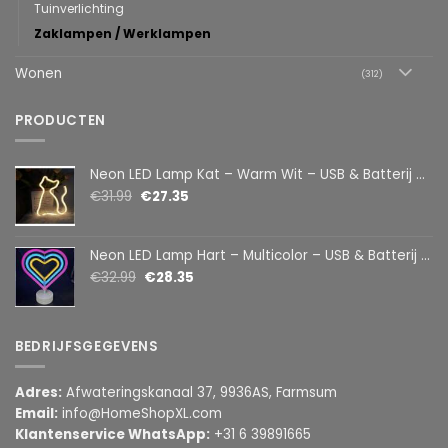
Tuinverlichting
Zaklampen / Werklampen
Wonen
(312)
PRODUCTEN
Neon LED Lamp Kat – Warm Wit – USB & Batterij – Decoratieve Tafellamp voor Kinderkamer – 28,5 x 24,5 cm
€
31.99
€
27.35
Neon LED Lamp Hart – Multicolor – USB & Batterij – Hartvormige Sfeerlamp – Kinderkamer & Slaapkamer – 25,2 x 23 cm
€
32.99
€
28.35
BEDRIJFSGEGEVENS
Adres:
Afwateringskanaal 37, 9936AS, Farmsum
Email:
info@HomeShopXL.com
Klantenservice WhatsApp:
+31 6 39891665