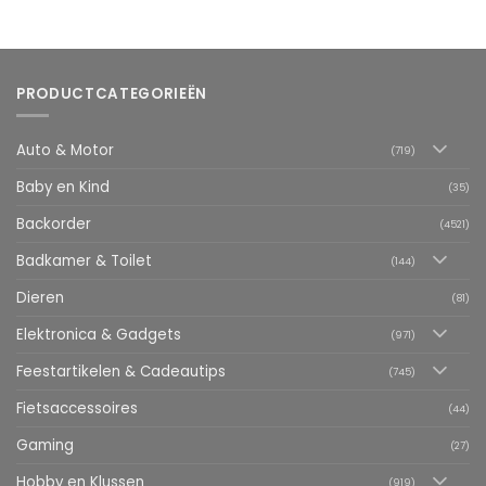
PRODUCTCATEGORIEËN
Auto & Motor
(719)
Baby en Kind
(35)
Backorder
(4521)
Badkamer & Toilet
(144)
Dieren
(81)
Elektronica & Gadgets
(971)
Feestartikelen & Cadeautips
(745)
Fietsaccessoires
(44)
Gaming
(27)
Hobby en Klussen
(919)