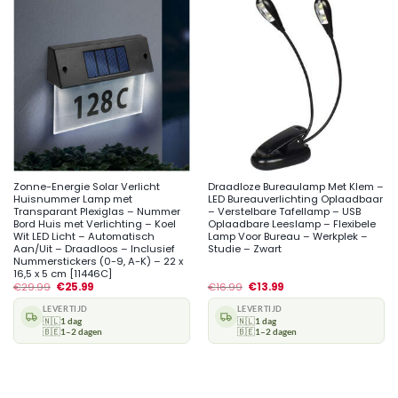
Zonne-Energie Solar Verlicht
Draadloze Bureaulamp Met Klem –
Huisnummer Lamp met
LED Bureauverlichting Oplaadbaar
Transparant Plexiglas – Nummer
– Verstelbare Tafellamp – USB
Bord Huis met Verlichting – Koel
Oplaadbare Leeslamp – Flexibele
Wit LED Licht – Automatisch
Lamp Voor Bureau – Werkplek –
Aan/Uit – Draadloos – Inclusief
Studie – Zwart
Nummerstickers (0-9, A-K) – 22 x
16,5 x 5 cm [11446C]
€
29.99
€
25.99
€
16.99
€
13.99
LEVERTIJD
LEVERTIJD
🇳🇱
1 dag
🇳🇱
1 dag
🇧🇪
1–2 dagen
🇧🇪
1–2 dagen