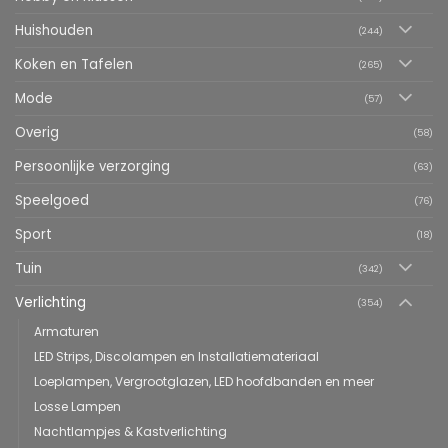
Huishouden
(244)
Koken en Tafelen
(265)
Mode
(57)
Overig
(58)
Persoonlijke verzorging
(63)
Speelgoed
(76)
Sport
(18)
Tuin
(342)
Verlichting
(354)
Armaturen
LED Strips, Discolampen en Installatiemateriaal
Loeplampen, Vergrootglazen, LED hoofdbanden en meer
Losse Lampen
Nachtlampjes & Kastverlichting