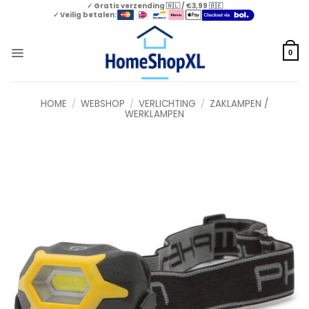
Skip
✓ Gratis verzending 🇳🇱 / €3,99 🇧🇪
✓ Veilig betalen:
to
content
0
HOME
/
WEBSHOP
/
VERLICHTING
/
ZAKLAMPEN /
WERKLAMPEN