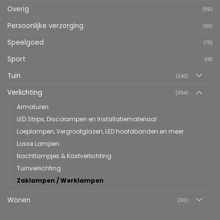
Overig
(59)
Persoonlijke verzorging
(63)
Speelgoed
(75)
Sport
(18)
Tuin
(342)
Verlichting
(354)
Armaturen
LED Strips, Discolampen en Installatiemateriaal
Loeplampen, Vergrootglazen, LED hoofdbanden en meer
Losse Lampen
Nachtlampjes & Kastverlichting
Tuinverlichting
Zaklampen / Werklampen
Wonen
(312)