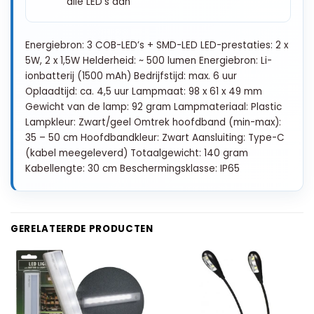
alle LED’s aan
Energiebron: 3 COB-LED’s + SMD-LED LED-prestaties: 2 x
5W, 2 x 1,5W Helderheid: ~ 500 lumen Energiebron: Li-
ionbatterij (1500 mAh) Bedrijfstijd: max. 6 uur
Oplaadtijd: ca. 4,5 uur Lampmaat: 98 x 61 x 49 mm
Gewicht van de lamp: 92 gram Lampmateriaal: Plastic
Lampkleur: Zwart/geel Omtrek hoofdband (min-max):
35 – 50 cm Hoofdbandkleur: Zwart Aansluiting: Type-C
(kabel meegeleverd) Totaalgewicht: 140 gram
Kabellengte: 30 cm Beschermingsklasse: IP65
GERELATEERDE PRODUCTEN