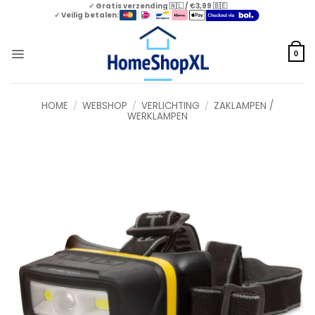
Skip
✓ Gratis verzending 🇳🇱 / €3,99 🇧🇪
✓ Veilig betalen:
to
content
0
HOME
/
WEBSHOP
/
VERLICHTING
/
ZAKLAMPEN /
WERKLAMPEN