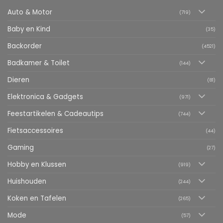
Auto & Motor
(719)
Baby en Kind
(35)
Backorder
(4521)
Badkamer & Toilet
(144)
Dieren
(81)
Elektronica & Gadgets
(971)
Feestartikelen & Cadeautips
(744)
Fietsaccessoires
(44)
Gaming
(27)
Hobby en Klussen
(919)
Huishouden
(244)
Koken en Tafelen
(265)
Mode
(57)