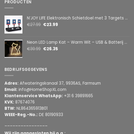
PRODUCTEN
N’JOY LIFE Elektronisch Schietdoel met 3 Targets – Automatische Reset – Digitaal Scorebord – voor Foam Darts
€
27.99
€
23.99
Neon LED Lamp Kat – Warm Wit – USB & Batterij – Decoratieve Tafellamp voor Kinderkamer – 28,5 x 24,5 cm
€
30.99
€
26.35
BEDRIJFSGEGEVENS
Adres:
Afwateringskanaal 37, 9936AS, Farmsum
Email:
info@HomeShopXL.com
Klantenservice WhatsApp:
+31 6 39891665
KVK:
87674076
BTW:
NL864365913B01
WEEE-Reg.-No.:
DE 80190933
________________
Wij zijn aangesloten bij o.a.: