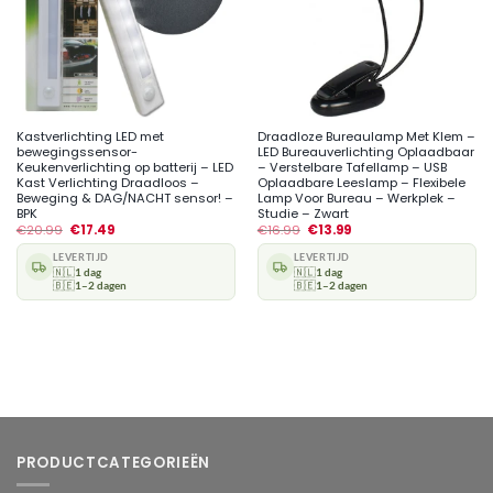
Kastverlichting LED met
Draadloze Bureaulamp Met Klem –
bewegingssensor-
LED Bureauverlichting Oplaadbaar
Keukenverlichting op batterij – LED
– Verstelbare Tafellamp – USB
Kast Verlichting Draadloos –
Oplaadbare Leeslamp – Flexibele
Beweging & DAG/NACHT sensor! –
Lamp Voor Bureau – Werkplek –
BPK
Studie – Zwart
€
20.99
€
17.49
€
16.99
€
13.99
LEVERTIJD
LEVERTIJD
🇳🇱
1 dag
🇳🇱
1 dag
🇧🇪
1–2 dagen
🇧🇪
1–2 dagen
PRODUCTCATEGORIEËN