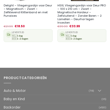
Delight – Vliegengordijn voor Deur
HSXL Vliegengordijn voor Deur PRO
– Magnetisch – Zwart –
– 100 x 210 cm – Zwart –
Zelfklevend Klittenband en met
Magnetische Hordeur –
Punaises
Zelfsluitend – Zonder Boren – 2
Lamellen – Deurhor tegen
Insecten
€
21.99
€
18.50
€
39.99
€
33.99
LEVERTIJD
LEVERTIJD
🇳🇱
1 dag
🇳🇱
1 dag
🇧🇪
1–2 dagen
🇧🇪
1–2 dagen
PRODUCTCATEGORIEËN
Auto & Motor
(718)
Baby en Kind
(35)
Backorder
(4520)