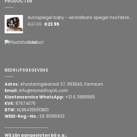
PRODUCTEN
Autospiegel baby - verstelbare spiegel hoofdsteun achterbank - veiligheidsspiegel - baby en kids - 19 x 30cm - 360 graden draaibaar - zwart
€
27.99
€
23.95
Product
BEDRIJFSGEGEVENS
Adres:
Afwateringskanaal 37, 9936AS, Farmsum
Email:
info@HomeShopXL.com
Klantenservice WhatsApp:
+31 6 39891665
KVK:
87674076
BTW:
NL864365913B01
WEEE-Reg.-No.:
DE 80190933
________________
Wij zijn aangesloten bij o.a.: