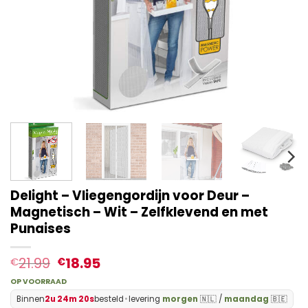
Delight – Vliegengordijn voor Deur –
Magnetisch – Wit – Zelfklevend en met
Punaises
21.99
18.95
€
€
OP VOORRAAD
Binnen
2u 24m 19s
besteld
•
levering
morgen
🇳🇱 /
maandag
🇧🇪