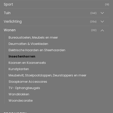
Sport
(18)
Tuin
(342)
Verlichting
(354)
Wonen
(312)
Bureaustoelen, Meubels en meer
Deurmatten & Vloerkleden
Elektrische Haarden en Sfeerhaarden
Insectenhorren
Kaarsen en Kaarsensets
Kunstplanten
Meubelvilt, Stoelpootdoppen, Deurstoppers en meer
Slaapkamer Accessoires
TV- Ophangbeugels
Wandklokken
Woondecoratie