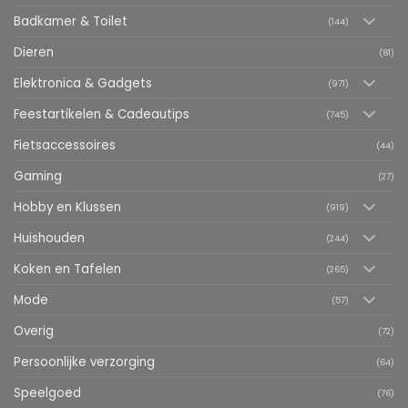
Badkamer & Toilet
(144)
Dieren
(81)
Elektronica & Gadgets
(971)
Feestartikelen & Cadeautips
(745)
Fietsaccessoires
(44)
Gaming
(27)
Hobby en Klussen
(919)
Huishouden
(244)
Koken en Tafelen
(265)
Mode
(57)
Overig
(72)
Persoonlijke verzorging
(64)
Speelgoed
(76)