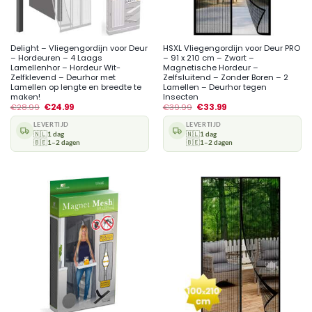
Delight – Vliegengordijn voor Deur
HSXL Vliegengordijn voor Deur PRO
– Hordeuren – 4 Laags
– 91 x 210 cm – Zwart –
Lamellenhor – Hordeur Wit-
Magnetische Hordeur –
Zelfklevend – Deurhor met
Zelfsluitend – Zonder Boren – 2
Lamellen op lengte en breedte te
Lamellen – Deurhor tegen
maken!
Insecten
€
28.99
€
24.99
€
39.99
€
33.99
LEVERTIJD
LEVERTIJD
🇳🇱
1 dag
🇳🇱
1 dag
🇧🇪
1–2 dagen
🇧🇪
1–2 dagen