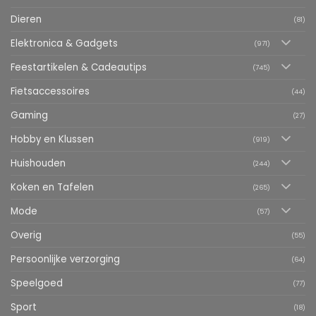
Dieren
(81)
Elektronica & Gadgets
(971)
Feestartikelen & Cadeautips
(745)
Fietsaccessoires
(44)
Gaming
(27)
Hobby en Klussen
(919)
Huishouden
(244)
Koken en Tafelen
(265)
Mode
(57)
Overig
(55)
Persoonlijke verzorging
(64)
Speelgoed
(77)
Sport
(18)