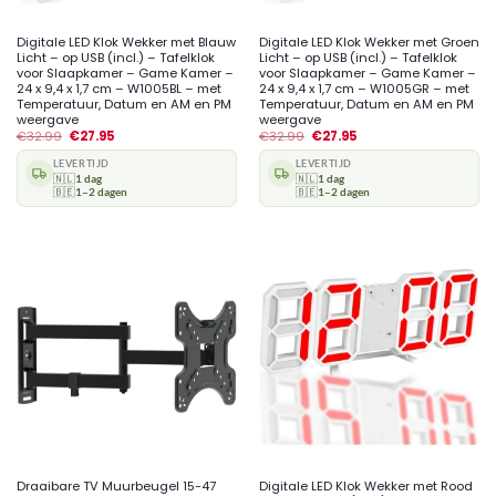
Digitale LED Klok Wekker met Blauw
Digitale LED Klok Wekker met Groen
Licht – op USB (incl.) – Tafelklok
Licht – op USB (incl.) – Tafelklok
voor Slaapkamer – Game Kamer –
voor Slaapkamer – Game Kamer –
24 x 9,4 x 1,7 cm – W1005BL – met
24 x 9,4 x 1,7 cm – W1005GR – met
Temperatuur, Datum en AM en PM
Temperatuur, Datum en AM en PM
weergave
weergave
€
32.99
€
27.95
€
32.99
€
27.95
LEVERTIJD
LEVERTIJD
🇳🇱
1 dag
🇳🇱
1 dag
🇧🇪
1–2 dagen
🇧🇪
1–2 dagen
Draaibare TV Muurbeugel 15-47
Digitale LED Klok Wekker met Rood