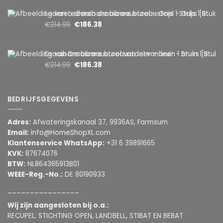
Lederen draaibare bureaustoel – Grijs 1 Stuks [BMD1107GY]
€
214.99
€
186.38
Draaibare bureaustoel van leer – bruin 1 Stuks [BMD1107BR]
€
214.99
€
186.38
BEDRIJFSGEGEVENS
Adres:
Afwateringskanaal 37, 9936AS, Farmsum
Email:
info@HomeShopXL.com
Klantenservice WhatsApp:
+31 6 39891665
KVK:
87674076
BTW:
NL864365913B01
WEEE-Reg.-No.:
DE 80190933
________________
Wij zijn aangesloten bij o.a.:
RECUPEL, STICHTING OPEN, LANDBELL, STIBAT EN BEBAT