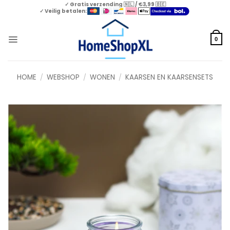
Skip
✓ Gratis verzending 🇳🇱 / €3,99 🇧🇪
✓ Veilig betalen:
to
content
0
HOME
/
WEBSHOP
/
WONEN
/
KAARSEN EN KAARSENSETS