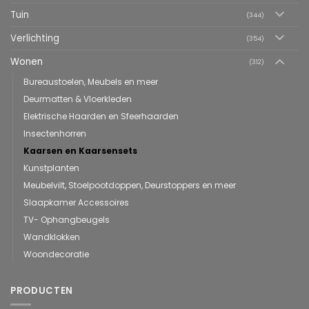
Tuin
(344)
Verlichting
(354)
Wonen
(312)
Bureaustoelen, Meubels en meer
Deurmatten & Vloerkleden
Elektrische Haarden en Sfeerhaarden
Insectenhorren
Kaarsen en Kaarsensets
Kunstplanten
Meubelvilt, Stoelpootdoppen, Deurstoppers en meer
Slaapkamer Accessoires
TV- Ophangbeugels
Wandklokken
Woondecoratie
PRODUCTEN