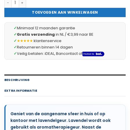
Geurkaars - lavendel - 70 g 1 Stuks [58804B] hoeveelheid
TOEVOEGEN AAN WINKELWAGEN
✓
Minimaal 12 maanden garantie
✓
Gratis verzending
in NL / €3,99 naar BE
✓
★★★★★
klantenservice
✓
Retourneren binnen 14 dagen
✓
Veilig betalen: iDEAL, Bancontact of
BESCHRIJVING
EXTRA INFORMATIE
Geniet van de aangename sfeer in huis of op
kantoor met lavendelgeur. Lavendel wordt ook
gebruikt als aromatherapiegeur. Naast de