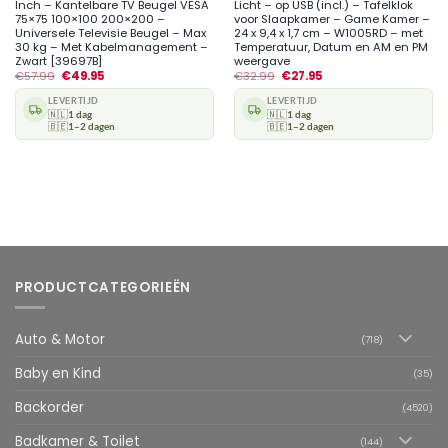
Inch – Kantelbare TV Beugel VESA
Licht – op USB (incl.) – Tafelklok
75×75 100×100 200×200 –
voor Slaapkamer – Game Kamer –
Universele Televisie Beugel – Max
24 x 9,4 x 1,7 cm – W1005RD – met
30 kg – Met Kabelmanagement –
Temperatuur, Datum en AM en PM
Zwart [39697B]
weergave
€
57.99
€
49.95
€
32.99
€
27.95
LEVERTIJD
LEVERTIJD
🇳🇱
1 dag
🇳🇱
1 dag
🇧🇪
1–2 dagen
🇧🇪
1–2 dagen
PRODUCTCATEGORIEËN
Auto & Motor
(718)
Baby en Kind
(35)
Backorder
(4520)
Badkamer & Toilet
(144)