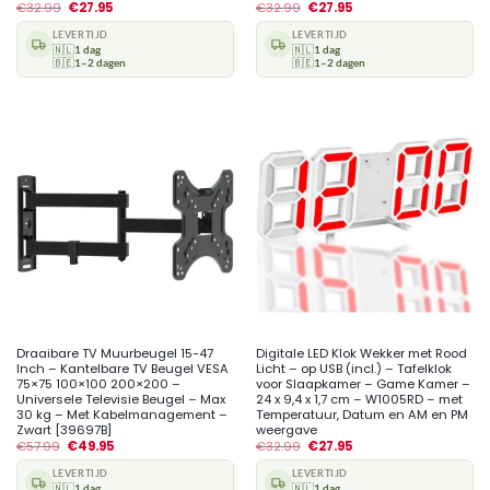
€
32.99
€
27.95
€
32.99
€
27.95
LEVERTIJD
LEVERTIJD
🇳🇱
1 dag
🇳🇱
1 dag
🇧🇪
1–2 dagen
🇧🇪
1–2 dagen
Draaibare TV Muurbeugel 15-47
Digitale LED Klok Wekker met Rood
Inch – Kantelbare TV Beugel VESA
Licht – op USB (incl.) – Tafelklok
75×75 100×100 200×200 –
voor Slaapkamer – Game Kamer –
Universele Televisie Beugel – Max
24 x 9,4 x 1,7 cm – W1005RD – met
30 kg – Met Kabelmanagement –
Temperatuur, Datum en AM en PM
Zwart [39697B]
weergave
€
57.99
€
49.95
€
32.99
€
27.95
LEVERTIJD
LEVERTIJD
🇳🇱
1 dag
🇳🇱
1 dag