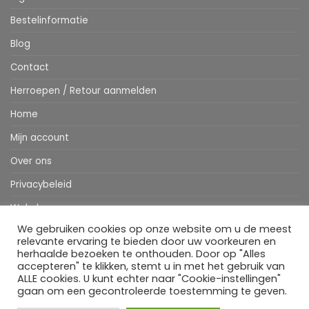
Bestelinformatie
Blog
Contact
Herroepen / Retour aanmelden
Home
Mijn account
Over ons
Privacybeleid
Webshop
We gebruiken cookies op onze website om u de meest
Winkelwagen
relevante ervaring te bieden door uw voorkeuren en
herhaalde bezoeken te onthouden. Door op "Alles
accepteren" te klikken, stemt u in met het gebruik van
ALLE cookies. U kunt echter naar "Cookie-instellingen"
Stripe
MasterCard
IDeal
Bancontact
Klarna
Apple
Visa
gaan om een gecontroleerde toestemming te geven.
Pay
HOME
WEBSHOP
MIJN ACCOUNT
BESTELINFORMATIE
OVER ONS
BLOG