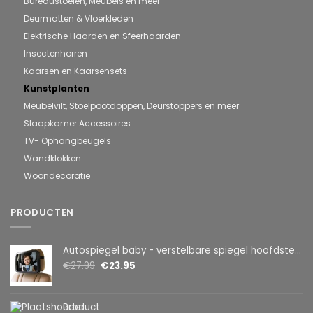
Bureaustoelen, Meubels en meer
Deurmatten & Vloerkleden
Elektrische Haarden en Sfeerhaarden
Insectenhorren
Kaarsen en Kaarsensets
Kunstplanten
Meubelvilt, Stoelpootdoppen, Deurstoppers en meer
Slaapkamer Accessoires
TV- Ophangbeugels
Wandklokken
Woondecoratie
PRODUCTEN
Autospiegel baby - verstelbare spiegel hoofdsteun achterbank - veiligheidsspiegel - baby en kids - 19 x 30cm - 360 graden draaibaar - zwart
€
27.99
€
23.95
Product