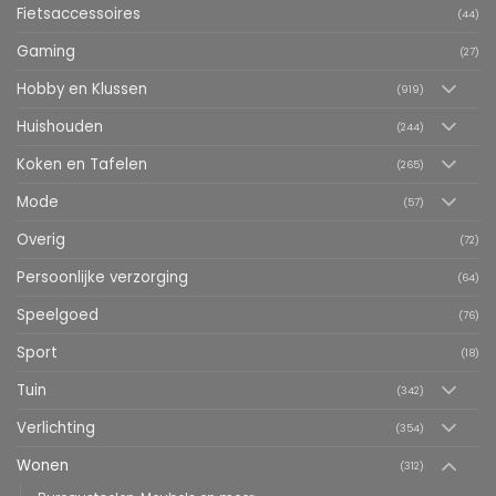
Fietsaccessoires
(44)
Gaming
(27)
Hobby en Klussen
(919)
Huishouden
(244)
Koken en Tafelen
(265)
Mode
(57)
Overig
(72)
Persoonlijke verzorging
(64)
Speelgoed
(76)
Sport
(18)
Tuin
(342)
Verlichting
(354)
Wonen
(312)