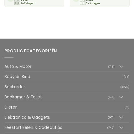
🇧🇪
1–2 dagen
🇧🇪
1–2 dagen
PRODUCTCATEGORIEËN
Auto & Motor
(718)
Baby en Kind
(35)
Backorder
(4520)
Badkamer & Toilet
(144)
Dieren
(81)
Elektronica & Gadgets
(971)
Feestartikelen & Cadeautips
(745)