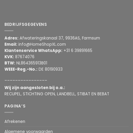
BEDRIJFSGEGEVENS
Adres:
Afwateringskanaal 37, 9936AS, Farmsum
Email:
info@HomeShopXL.com
Klantenservice WhatsApp:
+31 6 39891665
KVK:
87674076
BTW:
NL864365913B01
WEEE-Reg.-No.:
DE 80190933
________________
Wij zijn aangesloten bij o.a.:
RECUPEL, STICHTING OPEN, LANDBELL, STIBAT EN BEBAT
PAGINA’S
Afrekenen
Algemene voorwaarden